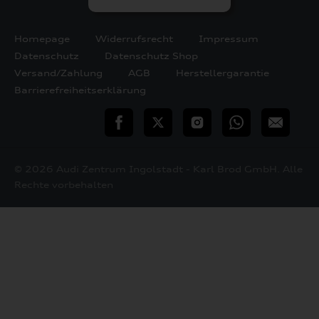
Homepage
Widerrufsrecht
Impressum
Datenschutz
Datenschutz Shop
Versand/Zahlung
AGB
Herstellergarantie
Barrierefreiheitserklärung
teilen
Twitter
Instagram
WhatsApp
E-
Mail
© 2026 Audi Zentrum Ingolstadt - Karl Brod GmbH. Alle
Rechte vorbehalten