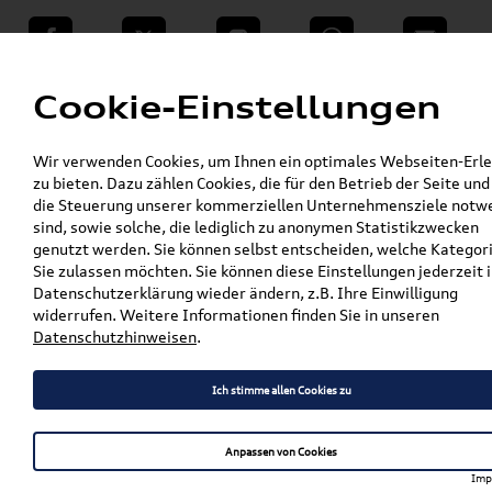
teilen
Twitter
Instagram
WhatsApp
E-Mail
Menü
Cookie-Einstellungen
»
Wir verwenden Cookies, um Ihnen ein optimales Webseiten-Erle
VW Shop - VW Originalteile und Zubehör
zu bieten. Dazu zählen Cookies, die für den Betrieb der Seite und
»
»
SEAT Produkte
Komfort & Schutz
die Steuerung unserer kommerziellen Unternehmensziele notw
»
»
Gepäckraumeinlagen
Arona
sind, sowie solche, die lediglich zu anonymen Statistikzwecken
Original Audi Q3 (F3) Grundträger für
genutzt werden. Sie können selbst entscheiden, welche Kategor
Fahrzeuge mit Dachreling 83A071151
Sie zulassen möchten. Sie können diese Einstellungen jederzeit i
Datenschutzerklärung wieder ändern, z.B. Ihre Einwilligung
Original Audi Q3 (F3)
widerrufen. Weitere Informationen finden Sie in unseren
Datenschutzhinweisen
.
Grundträger für Fahrzeuge
mit Dachreling 83A071151
Ich stimme allen Cookies zu
Anpassen von Cookies
Artikelbeschreibung
Imp