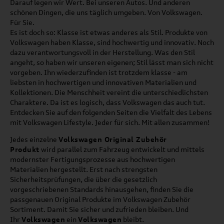
Darauf legen wir Wert. Bei unseren Autos. Und anderen
schönen Dingen, die uns täglich umgeben. Von Volkswagen.
Für Sie.
Es ist doch so: Klasse ist etwas anderes als Stil. Produkte von
Volkswagen haben Klasse, sind hochwertig und innovativ. Noch
dazu verantwortungsvoll in der Herstellung. Was den Stil
angeht, so haben wir unseren eigenen; Stil lässt man sich nicht
vorgeben. Ihn wiederzufinden ist trotzdem klasse - am
liebsten in hochwertigen und innovativen Materialien und
Kollektionen. Die Menschheit vereint die unterschiedlichsten
Charaktere. Da ist es logisch, dass Volkswagen das auch tut.
Entdecken Sie auf den folgenden Seiten die Vielfalt des Lebens
mit Volkswagen Lifestyle. Jeder für sich. Mit allen zusammen!
Jedes einzelne
Volkswagen Original Zubehör
Produkt
wird parallel zum Fahrzeug entwickelt und mittels
modernster Fertigungsprozesse aus hochwertigen
Materialien hergestellt. Erst nach strengsten
Sicherheitsprüfungen, die über die gesetzlich
vorgeschriebenen Standards hinausgehen, finden Sie die
passgenauen Original Produkte im Volkswagen Zubehör
Sortiment. Damit Sie sicher und zufrieden bleiben. Und
Ihr
Volkswagen
ein
Volkswagen
bleibt.