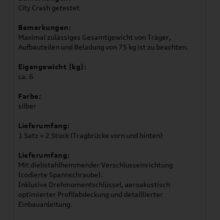
City Crash getestet
Bemerkungen:
Maximal zulässiges Gesamtgewicht von Träger,
Aufbauteilen und Beladung von 75 kg ist zu beachten.
Eigengewicht [kg]:
ca. 6
Farbe:
silber
Lieferumfang:
1 Satz = 2 Stück (Tragbrücke vorn und hinten)
Lieferumfang:
Mit diebstahlhemmender Verschlusseinrichtung
(codierte Spannschraube).
Inklusive Drehmomentschlüssel, aeroakustisch
optimierter Profilabdeckung und detaillierter
Einbauanleitung.