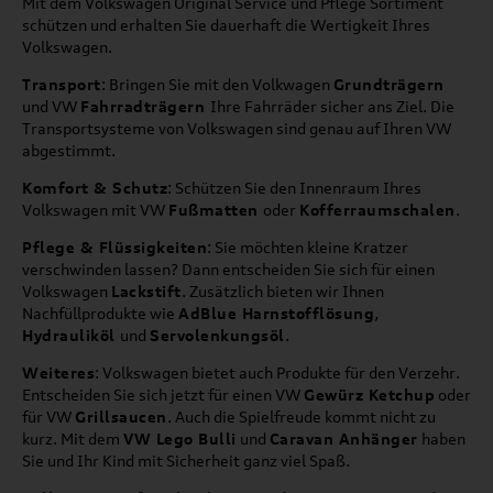
Mit dem Volkswagen Original Service und Pflege Sortiment
schützen und erhalten Sie dauerhaft die Wertigkeit Ihres
Volkswagen.
Transport
: Bringen Sie mit den Volkwagen
Grundträgern
und VW
Fahrradträgern
Ihre Fahrräder sicher ans Ziel. Die
Transportsysteme von Volkswagen sind genau auf Ihren VW
abgestimmt.
Komfort & Schutz
: Schützen Sie den Innenraum Ihres
Volkswagen mit VW
Fußmatten
oder
Kofferraumschalen
.
Pflege & Flüssigkeiten
: Sie möchten kleine Kratzer
verschwinden lassen? Dann entscheiden Sie sich für einen
Volkswagen
Lackstift
. Zusätzlich bieten wir Ihnen
Nachfüllprodukte wie
AdBlue Harnstofflösung
,
Hydrauliköl
und
Servolenkungsöl
.
Weiteres
: Volkswagen bietet auch Produkte für den Verzehr.
Entscheiden Sie sich jetzt für einen VW
Gewürz Ketchup
oder
für VW
Grillsaucen
. Auch die Spielfreude kommt nicht zu
kurz. Mit dem
VW Lego Bulli
und
Caravan Anhänger
haben
Sie und Ihr Kind mit Sicherheit ganz viel Spaß.