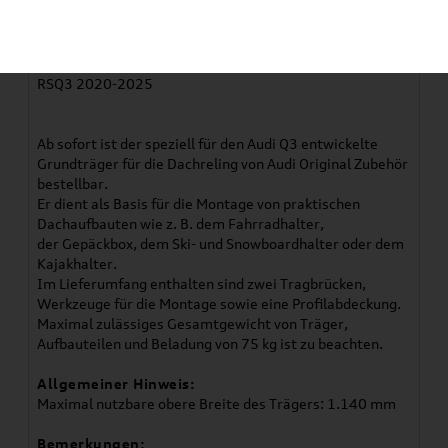
Verwendung:
Q3 2019-2025
Q3 TFSI e 2021-2025
RSQ3 2020-2025
Ab sofort ist der speziell für den Audi Q3 entwickelte
Grundträger für die Dachreling von Audi Original Zubehör
bestellbar.
Er dient als Basis für die Montage von praktischen
Dachaufbauten wie z. B. dem Fahrradhalter,
der Gepäckbox, dem Ski- und Snowboardhalter oder dem
Kajakhalter.
Im Lieferumfang enthalten sind zwei Tragbrücken,
Werkzeuge für die Montage sowie eine Profilabdeckung.
Maximal zulässiges Gesamtgewicht von Träger,
Aufbauteilen und Beladung von 75 kg ist zu beachten.
Allgemeiner Hinweis:
Maximal nutzbare obere Breite des Trägers: 1.140 mm
Bemerkungen: