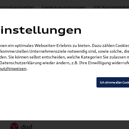
mmifussmatten
Gepäckraumeinlagen
VW Kompletträd
Mystery Boxen
Motoröl
% Sale
Nachrüstlösungen
instellungen
en
Lackierungen
en ein optimales Webseiten-Erlebnis zu bieten. Dazu zählen Cookies,
E-Mail
r kommerziellen Unternehmensziele notwendig sind, sowie solche, die
en. Sie können selbst entscheiden, welche Kategorien Sie zulassen 
r Datenschutzerklärung wieder ändern, z.B. Ihre Einwilligung widerru
hutzhinweisen
.
Ich stimme allen Cook
Versandarten
Z