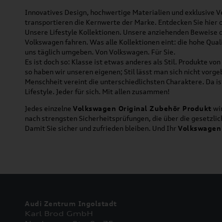
Innovatives Design, hochwertige Materialien und exklusive Ve
transportieren die Kernwerte der Marke. Entdecken Sie hier 
Unsere Lifestyle Kollektionen. Unsere anziehenden Beweise da
Volkswagen fahren. Was alle Kollektionen eint: die hohe Qua
uns täglich umgeben. Von Volkswagen. Für Sie.
Es ist doch so: Klasse ist etwas anderes als Stil. Produkte v
so haben wir unseren eigenen; Stil lässt man sich nicht vorg
Menschheit vereint die unterschiedlichsten Charaktere. Da is
Lifestyle. Jeder für sich. Mit allen zusammen!
Jedes einzelne
Volkswagen Original Zubehör Produkt
wir
nach strengsten Sicherheitsprüfungen, die über die gesetzl
Damit Sie sicher und zufrieden bleiben. Und Ihr
Volkswagen
Audi Zentrum Ingolstadt
Karl Brod GmbH