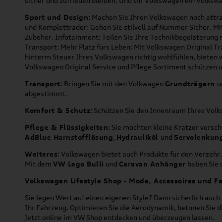
sicher und zufrieden bleiben. Und Ihr Volkswagen ein Volkswa
Sport und Design
: Machen Sie Ihren Volkswagen noch attra
und Kompletträder: Gehen Sie stilvoll auf Nummer Sicher. M
Zubehör. Infotainment: Teilen Sie Ihre Technikbegeisterun
Transport: Mehr Platz fürs Leben: Mit Volkswagen Original T
hinterm Steuer Ihres Volkswagen richtig wohlfühlen, bieten 
Volkswagen Original Service und Pflege Sortiment schützen u
Transport
: Bringen Sie mit den Volkwagen
Grundträgern
u
abgestimmt.
Komfort & Schutz
: Schützen Sie den Innenraum Ihres Vo
Pflege & Flüssigkeiten
: Sie möchten kleine Kratzer versc
AdBlue Harnstofflösung
,
Hydrauliköl
und
Servolenkun
Weiteres
: Volkswagen bietet auch Produkte für den Verzehr.
Mit dem
VW Lego Bulli
und
Caravan Anhänger
haben Sie u
Volkswagen Lifestyle Shop - Mode, Accessoires und Fa
Sie legen Wert auf einen eigenen Style? Dann sicherlich auc
Ihr Fahrzeug. Optimieren Sie die Aerodynamik, betonen Sie 
Jetzt online im VW Shop entdecken und überzeugen lassen.