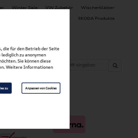
er
Winter Sale
VW Zubehör
Wischerblätter
Audi Produkte
SEAT Produkte
SKODA Produkte
 die für den Betrieb der Seite
 lediglich zu anonymen
möchten. Sie können diese
fen. Weitere Informationen
ies zu
Anpassen von Cookies
ahlungsarten