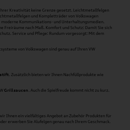
hrer Kreativität keine Grenze gesetzt. Leichtmetallfelgen
Leichtmetallfelgen und Kompletträder von Volkswagen
 für moderne Kommunikations- und Unterhaltungsmedien.
che Freiräume nach Maß. Komfort und Schutz: Damit Sie sich
Schutz. Service und Pflege: Rundum vorgesorgt: Mit dem
ortsysteme von Volkswagen sind genau auf Ihren VW
stift
. Zusätzlich bieten wir Ihnen Nachfüllprodukte wie
VW
Grillsaucen
. Auch die Spielfreude kommt nicht zu kurz.
ir Ihnen ein vielfältiges Angebot an Zubehör Produkten für
 oder erwerben Sie Alufelgen genau nach Ihrem Geschmack.