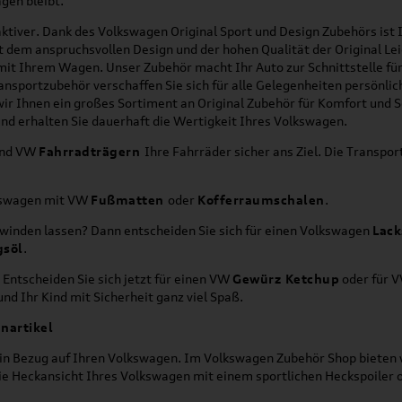
gen bleibt.
ktiver. Dank des Volkswagen Original Sport und Design Zubehörs ist I
it dem anspruchsvollen Design und der hohen Qualität der Original 
g mit Ihrem Wagen. Unser Zubehör macht Ihr Auto zur Schnittstelle
ransportzubehör verschaffen Sie sich für alle Gelegenheiten persönli
wir Ihnen ein großes Sortiment an Original Zubehör für Komfort und 
nd erhalten Sie dauerhaft die Wertigkeit Ihres Volkswagen.
nd VW
Fahrradträgern
Ihre Fahrräder sicher ans Ziel. Die Transp
lkswagen mit VW
Fußmatten
oder
Kofferraumschalen
.
hwinden lassen? Dann entscheiden Sie sich für einen Volkswagen
Lack
gsöl
.
 Entscheiden Sie sich jetzt für einen VW
Gewürz Ketchup
oder für 
nd Ihr Kind mit Sicherheit ganz viel Spaß.
nartikel
h in Bezug auf Ihren Volkswagen. Im Volkswagen Zubehör Shop bieten w
die Heckansicht Ihres Volkswagen mit einem sportlichen Heckspoiler