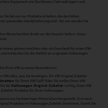
ktischem Equipment wie Dachboxen, Fahrradträgern und
ss Sie bei uns nur Produkte erhalten, die den hohen
iner passenden Handyhalterung sind - bei uns werden Sie
hre Wunschartikel direkt vor die Haustür liefern. Unser
sind.
lbst etwas gönnen möchten oder ein Geschenk für einen VW-
und entdecken Sie die Vielfalt an originalen Volkswagen
n Sie Ihren VW zu etwas Besonderem!
n VW alles, was Sie benötigen. Ihr VW Original Zubehör
ßmatten
für Ihren VW Golf? Oder Sie wollen Ihren VW
 Sie bei
Volkswagen Original Zubehör
richtig. Einen VW
l Zubehör Produkte für Ihren Volkswagen.
zesse aus hochwertigen Materialien hergestellt. Erst nach
riginal Produkte im Volkswagen Zubehör Sortiment. Damit Sie