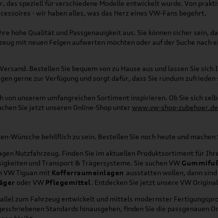
, das speziell für verschiedene Modelle entwickelt wurde. Von pra
essoires - wir haben alles, was das Herz eines VW-Fans begehrt.
re hohe Qualität und Passgenauigkeit aus. Sie können sicher sein, da
rzeug mit neuen Felgen aufwerten möchten oder auf der Suche nach e
Versand. Bestellen Sie bequem von zu Hause aus und lassen Sie sich I
gen gerne zur Verfügung und sorgt dafür, dass Sie rundum zufrieden 
ich von unserem umfangreichen Sortiment inspirieren. Ob Sie sich se
uchen Sie jetzt unseren Online-Shop unter
www.vw-shop-zubehoer.de
agen-Wünsche behilflich zu sein. Bestellen Sie noch heute und mache
en Nutzfahrzeug. Finden Sie im aktuellen Produktsortiment für Ihre
üssigkeiten und Transport & Trägersysteme. Sie suchen VW
Gummifu
en VW Tiguan mit
Kofferraumeinlagen
ausstatten wollen, dann sind
äger
oder VW
Pflegemittel
. Entdecken Sie jetzt unsere VW Origina
allel zum Fahrzeug entwickelt und mittels modernster Fertigungspro
orgeschriebenen Standards hinausgehen, finden Sie die passgenauen O