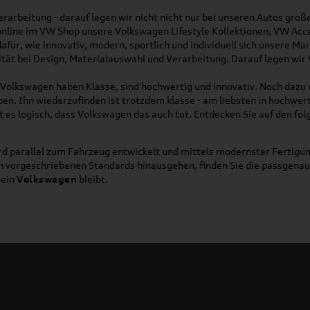
rarbeitung - darauf legen wir nicht nicht nur bei unseren Autos gro
online im VW Shop unsere Volkswagen Lifestyle Kollektionen, VW Acce
für, wie innovativ, modern, sportlich und individuell sich unsere Ma
lität bei Design, Materialauswahl und Verarbeitung. Darauf legen wir
on Volkswagen haben Klasse, sind hochwertig und innovativ. Noch dazu
eben. Ihn wiederzufinden ist trotzdem klasse - am liebsten in hochwer
t es logisch, dass Volkswagen das auch tut. Entdecken Sie auf den fo
d parallel zum Fahrzeug entwickelt und mittels modernster Fertigun
ich vorgeschriebenen Standards hinausgehen, finden Sie die passgena
ein
Volkswagen
bleibt.