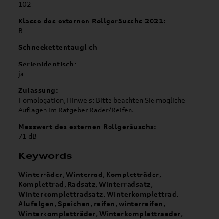
102
Klasse des externen Rollgeräuschs 2021:
B
Schneekettentauglich
Serienidentisch:
ja
Zulassung:
Homologation, Hinweis: Bitte beachten Sie mögliche
Auflagen im Ratgeber Räder/Reifen.
Messwert des externen Rollgeräuschs:
71 dB
Keywords
Winterräder
,
Winterrad
,
Kompletträder
,
Komplettrad
,
Radsatz
,
Winterradsatz
,
Winterkomplettradsatz
,
Winterkomplettrad
,
Alufelgen
,
Speichen
,
reifen
,
winterreifen
,
Winterkompletträder
,
Winterkomplettraeder
,