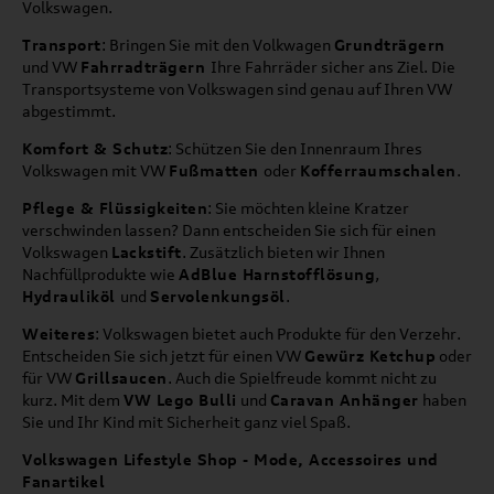
Volkswagen.
Transport
: Bringen Sie mit den Volkwagen
Grundträgern
und VW
Fahrradträgern
Ihre Fahrräder sicher ans Ziel. Die
Transportsysteme von Volkswagen sind genau auf Ihren VW
abgestimmt.
Komfort & Schutz
: Schützen Sie den Innenraum Ihres
Volkswagen mit VW
Fußmatten
oder
Kofferraumschalen
.
Pflege & Flüssigkeiten
: Sie möchten kleine Kratzer
verschwinden lassen? Dann entscheiden Sie sich für einen
Volkswagen
Lackstift
. Zusätzlich bieten wir Ihnen
Nachfüllprodukte wie
AdBlue Harnstofflösung
,
Hydrauliköl
und
Servolenkungsöl
.
Weiteres
: Volkswagen bietet auch Produkte für den Verzehr.
Entscheiden Sie sich jetzt für einen VW
Gewürz Ketchup
oder
für VW
Grillsaucen
. Auch die Spielfreude kommt nicht zu
kurz. Mit dem
VW Lego Bulli
und
Caravan Anhänger
haben
Sie und Ihr Kind mit Sicherheit ganz viel Spaß.
Volkswagen Lifestyle Shop - Mode, Accessoires und
Fanartikel