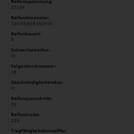
Reifentypkennung:
27129
Reifendimension:
225/55 R18 102H XL
Reifenbauart:
R
Schwerlastreifen:
XL
Felgendurchmesser:
18
Geschwindigkeitsindex:
H
Reifenquerschnitt:
55
Reifenbreite:
225
Tragfähigkeitskennziffer: