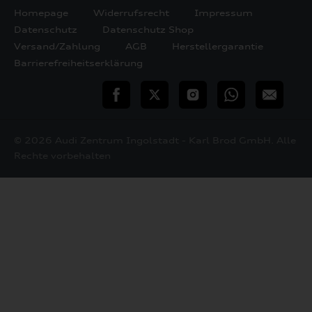
Homepage
Widerrufsrecht
Impressum
Datenschutz
Datenschutz Shop
Versand/Zahlung
AGB
Herstellergarantie
Barrierefreiheitserklärung
teilen
Twitter
Instagram
WhatsApp
E-
Mail
© 2026 Audi Zentrum Ingolstadt - Karl Brod GmbH. Alle
Rechte vorbehalten