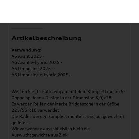
ET 39
Artikelbeschreibung
Verwendung:
A6 Avant 2025 -
A6 Avant e-hybrid 2025 -
A6 Limousine 2025 -
A6 Limousine e-hybrid 2025 -
Werten Sie Ihr Fahrzeug auf mit dem Komplettrad im 5-
Doppelspeichen-Design in der Dimension 8,0Jx18.
Es werden Reifen der Marke Bridgestone in der Größe
225/55 R18 verwendet.
Die Räder werden komplett montiert und ausgewuchtet
geliefert.
Wir verwenden ausschließlich bleifreie
Auswuchtgewichte aus Zink.​