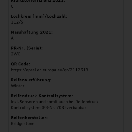
Kraftstoffeffizienz 2021:
C
Lochkreis [mm]/Lochzahl:
112/5
Nasshaftung 2021:
A
PR-Nr. (Serie):
2WC
QR Code:
https://eprel.ec.europa.eu/qr/2112613
Reifenausführung:
Winter
Reifendruck-Kontrollsystem:
inkl. Sensoren und somit auch bei Reifendruck-
Kontrollsystem (PR-Nr. 7K3) verbaubar
Reifenhersteller:
Bridgestone