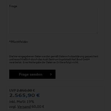
Frage
*Pflichtfelder
Die hier eingegebenen Daten werden gemäß
Datenschutzerklärung
gespeichert
und ausschließlich durch das Audi Zentrum Ingolstadt Karl Brod GmbH
verarbeitet. Eine Weitergabe der Daten an Dritte erfolgt nicht.
UVP
2.850,00
€
2.565,90
€
inkl. MwSt 19%
zzgl.
Versand
60,00 €