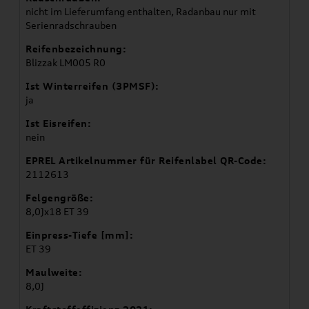
nicht im Lieferumfang enthalten, Radanbau nur mit
Serienradschrauben
Reifenbezeichnung:
Blizzak LM005 R0
Ist Winterreifen (3PMSF):
ja
Ist Eisreifen:
nein
EPREL Artikelnummer für Reifenlabel QR-Code:
2112613
Felgengröße:
8,0Jx18 ET 39
Einpress-Tiefe [mm]:
ET 39
Maulweite:
8,0J