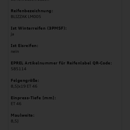
Reifenbezeichnung:
BLIZZAK LM005
Ist Winterreifen (3PMSF):
ja
Ist Eisreifen:
nein
EPREL Artikelnummer für Reifenlabel QR-Code:
585114
Felgengröße:
8,5Jx19 ET 46
Einpress-Tiefe [mm]:
ET 46
Maulweite:
8,5J