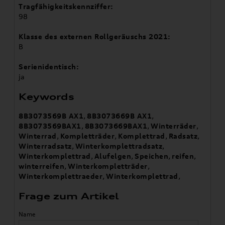
Tragfähigkeitskennziffer:
98
Klasse des externen Rollgeräuschs 2021:
B
Serienidentisch:
ja
Keywords
8B3073569B AX1
,
8B3073669B AX1
,
8B3073569BAX1
,
8B3073669BAX1
,
Winterräder
,
Winterrad
,
Kompletträder
,
Komplettrad
,
Radsatz
,
Winterradsatz
,
Winterkomplettradsatz
,
Winterkomplettrad
,
Alufelgen
,
Speichen
,
reifen
,
winterreifen
,
Winterkompletträder
,
Winterkomplettraeder
,
Winterkomplettrad
,
Frage zum Artikel
Name