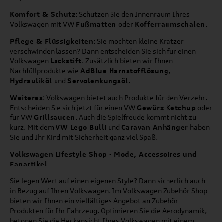
Komfort & Schutz
: Schützen Sie den Innenraum Ihres
Volkswagen mit VW
Fußmatten
oder
Kofferraumschalen
.
Pflege & Flüssigkeiten
: Sie möchten kleine Kratzer
verschwinden lassen? Dann entscheiden Sie sich für einen
Volkswagen
Lackstift
. Zusätzlich bieten wir Ihnen
Nachfüllprodukte wie
AdBlue Harnstofflösung
,
Hydrauliköl
und
Servolenkungsöl
.
Weiteres
: Volkswagen bietet auch Produkte für den Verzehr.
Entscheiden Sie sich jetzt für einen VW
Gewürz Ketchup
oder
für VW
Grillsaucen
. Auch die Spielfreude kommt nicht zu
kurz. Mit dem
VW Lego Bulli
und
Caravan Anhänger
haben
Sie und Ihr Kind mit Sicherheit ganz viel Spaß.
Volkswagen Lifestyle Shop - Mode, Accessoires und
Fanartikel
Sie legen Wert auf einen eigenen Style? Dann sicherlich auch
in Bezug auf Ihren Volkswagen. Im Volkswagen Zubehör Shop
bieten wir Ihnen ein vielfältiges Angebot an Zubehör
Produkten für Ihr Fahrzeug. Optimieren Sie die Aerodynamik,
betonen Sie die Heckansicht Ihres Volkswagen mit einem