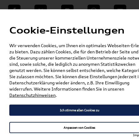
teilen
Twitter
Instagram
WhatsApp
E-Mail
Menü
Cookie-Einstellungen
»
Wir verwenden Cookies, um Ihnen ein optimales Webseiten-Erle
VW Shop - VW Originalteile und Zubehör
zu bieten. Dazu zählen Cookies, die für den Betrieb der Seite und
»
% Sale
die Steuerung unserer kommerziellen Unternehmensziele notw
Original Audi A5/S5 Avant/Limousine (FU) 19
sind, sowie solche, die lediglich zu anonymen Statistikzwecken
Zoll Winterkomplettradsatz 5-Doppelspeichen
genutzt werden. Sie können selbst entscheiden, welche Kategor
mit RS-Schriftzug
Sie zulassen möchten. Sie können diese Einstellungen jederzeit i
Datenschutzerklärung wieder ändern, z.B. Ihre Einwilligung
Original Audi A5/S5
widerrufen. Weitere Informationen finden Sie in unseren
Datenschutzhinweisen
.
Avant/Limousine (FU) 19 Zoll
Winterkomplettradsatz 5-
Ich stimme allen Cookies zu
Doppelspeichen mit RS-
Schriftzug
Anpassen von Cookies
Imp