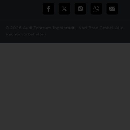
teilen
Twitter
Instagram
WhatsApp
E-
Mail
© 2026 Audi Zentrum Ingolstadt - Karl Brod GmbH. Alle
Rechte vorbehalten