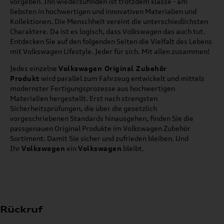
vorgeben. Ihn wiederzufinden ist trotzdem klasse - am
liebsten in hochwertigen und innovativen Materialien und
Kollektionen. Die Menschheit vereint die unterschiedlichsten
Charaktere. Da ist es logisch, dass Volkswagen das auch tut.
Entdecken Sie auf den folgenden Seiten die Vielfalt des Lebens
mit Volkswagen Lifestyle. Jeder für sich. Mit allen zusammen!
Jedes einzelne
Volkswagen Original Zubehör
Produkt
wird parallel zum Fahrzeug entwickelt und mittels
modernster Fertigungsprozesse aus hochwertigen
Materialien hergestellt. Erst nach strengsten
Sicherheitsprüfungen, die über die gesetzlich
vorgeschriebenen Standards hinausgehen, finden Sie die
passgenauen Original Produkte im Volkswagen Zubehör
Sortiment. Damit Sie sicher und zufrieden bleiben. Und
Ihr
Volkswagen
ein
Volkswagen
bleibt.
Rückruf