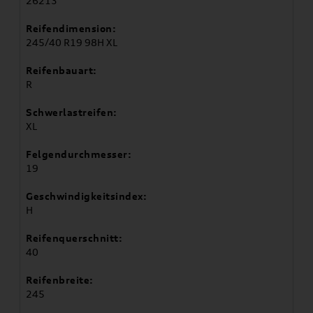
26213
Reifendimension:
245/40 R19 98H XL
Reifenbauart:
R
Schwerlastreifen:
XL
Felgendurchmesser:
19
Geschwindigkeitsindex:
H
Reifenquerschnitt:
40
Reifenbreite:
245