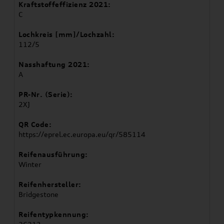
Kraftstoffeffizienz 2021:
C
Lochkreis [mm]/Lochzahl:
112/5
Nasshaftung 2021:
A
PR-Nr. (Serie):
2XJ
QR Code:
https://eprel.ec.europa.eu/qr/585114
Reifenausführung:
Winter
Reifenhersteller:
Bridgestone
Reifentypkennung: