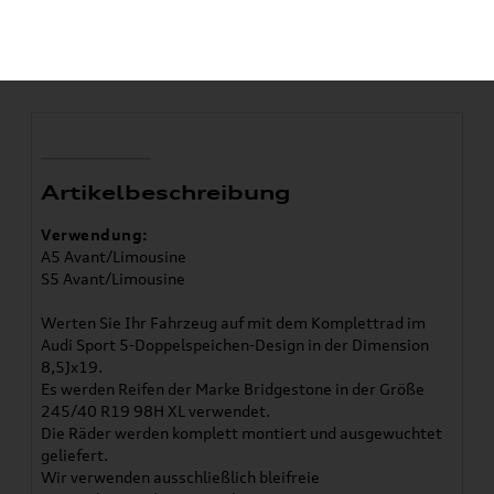
Bridgestone BLIZZAK LM005
245/40 R19 98H XL 8,5Jx19 ET
46
Artikelbeschreibung
Verwendung:
A5 Avant/Limousine
S5 Avant/Limousine
Werten Sie Ihr Fahrzeug auf mit dem Komplettrad im
Audi Sport 5-Doppelspeichen-Design in der Dimension
8,5Jx19.
Es werden Reifen der Marke Bridgestone in der Größe
245/40 R19 98H XL verwendet.
Die Räder werden komplett montiert und ausgewuchtet
geliefert.
Wir verwenden ausschließlich bleifreie