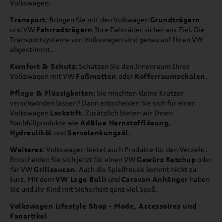
Volkswagen.
Transport
: Bringen Sie mit den Volkwagen
Grundträgern
und VW
Fahrradträgern
Ihre Fahrräder sicher ans Ziel. Die
Transportsysteme von Volkswagen sind genau auf Ihren VW
abgestimmt.
Komfort & Schutz
: Schützen Sie den Innenraum Ihres
Volkswagen mit VW
Fußmatten
oder
Kofferraumschalen
.
Pflege & Flüssigkeiten
: Sie möchten kleine Kratzer
verschwinden lassen? Dann entscheiden Sie sich für einen
Volkswagen
Lackstift
. Zusätzlich bieten wir Ihnen
Nachfüllprodukte wie
AdBlue Harnstofflösung
,
Hydrauliköl
und
Servolenkungsöl
.
Weiteres
: Volkswagen bietet auch Produkte für den Verzehr.
Entscheiden Sie sich jetzt für einen VW
Gewürz Ketchup
oder
für VW
Grillsaucen
. Auch die Spielfreude kommt nicht zu
kurz. Mit dem
VW Lego Bulli
und
Caravan Anhänger
haben
Sie und Ihr Kind mit Sicherheit ganz viel Spaß.
Volkswagen Lifestyle Shop - Mode, Accessoires und
Fanartikel