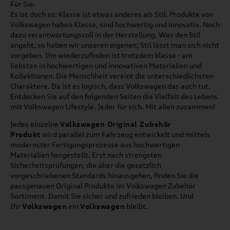
Für Sie.
Es ist doch so: Klasse ist etwas anderes als Stil. Produkte von
Volkswagen haben Klasse, sind hochwertig und innovativ. Noch
dazu verantwortungsvoll in der Herstellung. Was den Stil
angeht, so haben wir unseren eigenen; Stil lässt man sich nicht
vorgeben. Ihn wiederzufinden ist trotzdem klasse - am
liebsten in hochwertigen und innovativen Materialien und
Kollektionen. Die Menschheit vereint die unterschiedlichsten
Charaktere. Da ist es logisch, dass Volkswagen das auch tut.
Entdecken Sie auf den folgenden Seiten die Vielfalt des Lebens
mit Volkswagen Lifestyle. Jeder für sich. Mit allen zusammen!
Jedes einzelne
Volkswagen Original Zubehör
Produkt
wird parallel zum Fahrzeug entwickelt und mittels
modernster Fertigungsprozesse aus hochwertigen
Materialien hergestellt. Erst nach strengsten
Sicherheitsprüfungen, die über die gesetzlich
vorgeschriebenen Standards hinausgehen, finden Sie die
passgenauen Original Produkte im Volkswagen Zubehör
Sortiment. Damit Sie sicher und zufrieden bleiben. Und
Ihr
Volkswagen
ein
Volkswagen
bleibt.