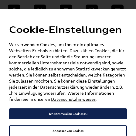
teilen
Twitter
Instagram
WhatsApp
E-Mail
Menü
Cookie-Einstellungen
Für die gegebenen Parameter wurde kein Artikel oder keine Artikelvariante gefunden.
Wir verwenden Cookies, um Ihnen ein optimales
Zurück
Webseiten-Erlebnis zu bieten. Dazu zählen Cookies, die für
den Betrieb der Seite und für die Steuerung unserer
kommerziellen Unternehmensziele notwendig sind, sowie
solche, die lediglich zu anonymen Statistikzwecken genutzt
Versandkostenfrei*
werden. Sie können selbst entscheiden, welche Kategorien
Sie zulassen möchten. Sie können diese Einstellungen
jederzeit in der Datenschutzerklärung wieder ändern, z.B.
Ihre Einwilligung widerrufen. Weitere Informationen
finden Sie in unseren
Datenschutzhinweisen
.
Ich stimme allen Cookies zu
Anpassen von Cookies