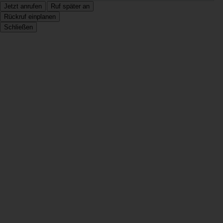
Jetzt anrufen
Ruf später an
Rückruf einplanen
Schließen