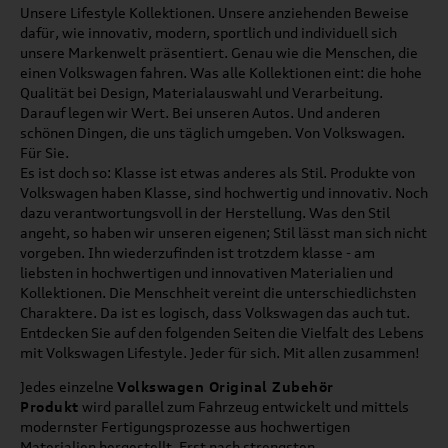
Unsere Lifestyle Kollektionen. Unsere anziehenden Beweise
dafür, wie innovativ, modern, sportlich und individuell sich
unsere Markenwelt präsentiert. Genau wie die Menschen, die
einen Volkswagen fahren. Was alle Kollektionen eint: die hohe
Qualität bei Design, Materialauswahl und Verarbeitung.
Darauf legen wir Wert. Bei unseren Autos. Und anderen
schönen Dingen, die uns täglich umgeben. Von Volkswagen.
Für Sie.
Es ist doch so: Klasse ist etwas anderes als Stil. Produkte von
Volkswagen haben Klasse, sind hochwertig und innovativ. Noch
dazu verantwortungsvoll in der Herstellung. Was den Stil
angeht, so haben wir unseren eigenen; Stil lässt man sich nicht
vorgeben. Ihn wiederzufinden ist trotzdem klasse - am
liebsten in hochwertigen und innovativen Materialien und
Kollektionen. Die Menschheit vereint die unterschiedlichsten
Charaktere. Da ist es logisch, dass Volkswagen das auch tut.
Entdecken Sie auf den folgenden Seiten die Vielfalt des Lebens
mit Volkswagen Lifestyle. Jeder für sich. Mit allen zusammen!
Jedes einzelne
Volkswagen Original Zubehör
Produkt
wird parallel zum Fahrzeug entwickelt und mittels
modernster Fertigungsprozesse aus hochwertigen
Materialien hergestellt. Erst nach strengsten