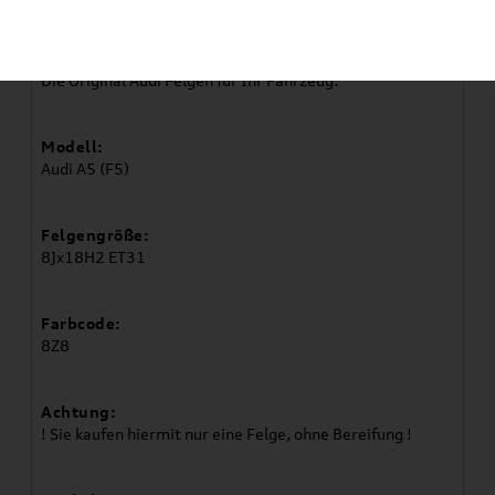
Artikelbeschreibung
Die Original Audi Felgen für Ihr Fahrzeug.
Modell:
Audi A5 (F5)
Felgengröße:
8Jx18H2 ET31
Farbcode:
8Z8
Achtung:
! Sie kaufen hiermit nur eine Felge, ohne Bereifung !