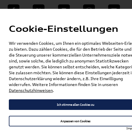
teilen
Twitter
Instagram
WhatsApp
E-Mail
Menü
Cookie-Einstellungen
»
Wir verwenden Cookies, um Ihnen ein optimales Webseiten-Erle
VW Shop - VW Originalteile und Zubehör
zu bieten. Dazu zählen Cookies, die für den Betrieb der Seite und
»
SKODA Produkte
die Steuerung unserer kommerziellen Unternehmensziele notw
Pflege, Flüssigkeiten, Lackstifte & Spraydosen
sind, sowie solche, die lediglich zu anonymen Statistikzwecken
»
genutzt werden. Sie können selbst entscheiden, welche Kategor
Original Audi A5 (F5) Aluminiumfelge für
Sie zulassen möchten. Sie können diese Einstellungen jederzeit i
Winterbereifung 8W0601025EE
Datenschutzerklärung wieder ändern, z.B. Ihre Einwilligung
widerrufen. Weitere Informationen finden Sie in unseren
Original Audi A5 (F5)
Datenschutzhinweisen
.
Aluminiumfelge für
Ich stimme allen Cookies zu
Winterbereifung
8W0601025EE
Anpassen von Cookies
Imp