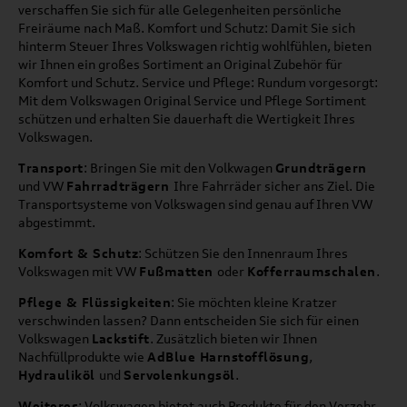
verschaffen Sie sich für alle Gelegenheiten persönliche
Freiräume nach Maß. Komfort und Schutz: Damit Sie sich
hinterm Steuer Ihres Volkswagen richtig wohlfühlen, bieten
wir Ihnen ein großes Sortiment an Original Zubehör für
Komfort und Schutz. Service und Pflege: Rundum vorgesorgt:
Mit dem Volkswagen Original Service und Pflege Sortiment
schützen und erhalten Sie dauerhaft die Wertigkeit Ihres
Volkswagen.
Transport
: Bringen Sie mit den Volkwagen
Grundträgern
und VW
Fahrradträgern
Ihre Fahrräder sicher ans Ziel. Die
Transportsysteme von Volkswagen sind genau auf Ihren VW
abgestimmt.
Komfort & Schutz
: Schützen Sie den Innenraum Ihres
Volkswagen mit VW
Fußmatten
oder
Kofferraumschalen
.
Pflege & Flüssigkeiten
: Sie möchten kleine Kratzer
verschwinden lassen? Dann entscheiden Sie sich für einen
Volkswagen
Lackstift
. Zusätzlich bieten wir Ihnen
Nachfüllprodukte wie
AdBlue Harnstofflösung
,
Hydrauliköl
und
Servolenkungsöl
.
Weiteres
: Volkswagen bietet auch Produkte für den Verzehr.