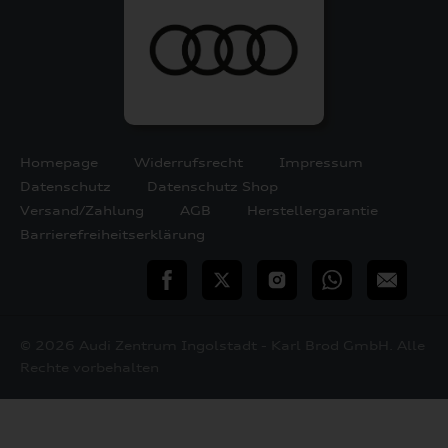
Homepage
Widerrufsrecht
Impressum
Datenschutz
Datenschutz Shop
Versand/Zahlung
AGB
Herstellergarantie
Barrierefreiheitserklärung
teilen
Twitter
Instagram
WhatsApp
E-
Mail
© 2026 Audi Zentrum Ingolstadt - Karl Brod GmbH. Alle
Rechte vorbehalten