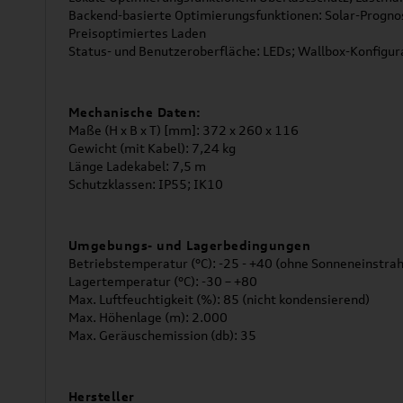
Backend-basierte Optimierungsfunktionen: Solar-Progno
Preisoptimiertes Laden
Status- und Benutzeroberfläche: LEDs; Wallbox-Konfigur
Mechanische Daten:
Maße (H x B x T) [mm]: 372 x 260 x 116
Gewicht (mit Kabel): 7,24 kg
Länge Ladekabel: 7,5 m
Schutzklassen: IP55; IK10
Umgebungs- und Lagerbedingungen
Betriebstemperatur (°C): -25 - +40 (ohne Sonneneinstrah
Lagertemperatur (°C): -30 – +80
Max. Luftfeuchtigkeit (%): 85 (nicht kondensierend)
Max. Höhenlage (m): 2.000
Max. Geräuschemission (db): 35
Hersteller