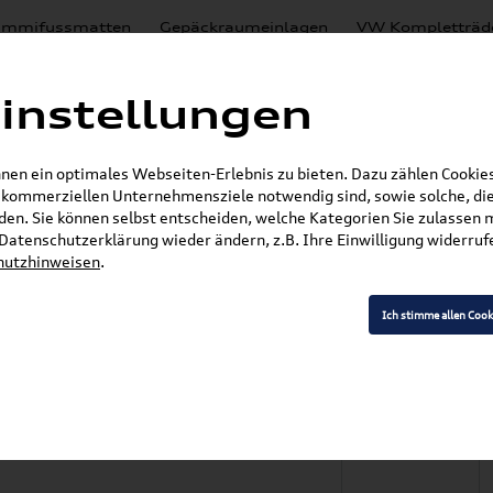
mmifussmatten
Gepäckraumeinlagen
VW Kompletträd
Mystery Boxen
Motoröl
% Sale
Nachrüstlösungen
instellungen
en
Lackierungen
en ein optimales Webseiten-Erlebnis zu bieten. Dazu zählen Cookies,
E-Mail
r kommerziellen Unternehmensziele notwendig sind, sowie solche, die
en. Sie können selbst entscheiden, welche Kategorien Sie zulassen 
r Datenschutzerklärung wieder ändern, z.B. Ihre Einwilligung widerru
hutzhinweisen
.
»
% Sale
Cupra Charger Pro 2 Wallbox 22 kW mi
Ich stimme allen Cook
o 2 Wallbox 22 kW m