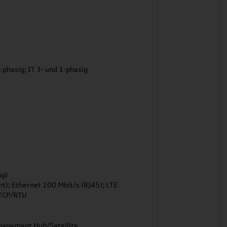
-phasig; IT 3- und 1-phasig
ng)
nt); Ethernet 100 Mbit/s (RJ45); LTE
 TCP/RTU
nagement Hub/Satellite