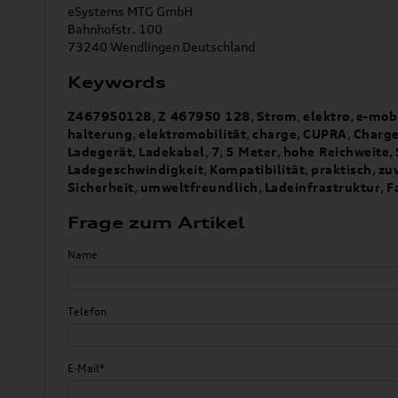
eSystems MTG GmbH
Bahnhofstr. 100
73240 Wendlingen Deutschland
Keywords
Z467950128
,
Z 467950 128
,
Strom
,
elektro
,
e-mob
halterung
,
elektromobilität
,
charge
,
CUPRA
,
Charge
Ladegerät
,
Ladekabel
,
7
,
5 Meter
,
hohe Reichweite
,
Ladegeschwindigkeit
,
Kompatibilität
,
praktisch
,
zu
Sicherheit
,
umweltfreundlich
,
Ladeinfrastruktur
,
F
Frage zum Artikel
Name
Telefon
E-Mail*