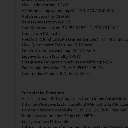
Max. Ladeleistung: 22kW
AC Bemessungsspannung (V): 220-240 / 380-415
Netzfrequenz (Hz): 50/60
Bemessungsstrom (A): 32
LadeKommunikation: EN IEC 61851-1, ISO 15118-2
Ladestrom (A): 3x32
Netzform: durch Installateur einstellbar: TT / TN 3- und 1
Max. Querschnitt Zuleitung: 6-10mm²
Fehlerstromüberwachung: DC IΔN 6mA
Eigenverbrauch (Standby): <8W
Integrierte Fehlerstromschutzeinrichtung: NEIN
Fahrzeugladestecker: Type 2 (EN 62196-2)
Lademodus: Mode 3 (EN IEC 61851-1)
Technische Features:
Autorisierung: RFID; App; freies Laden (ohne Autorisieru
Internet-/Netzwerkschnittstellen: WiFi 2,4 GHz (AP, Clie
Kommunikationsprotokolle: OCPP 2.0.1; EEBUS; Modbus
Konform zu deutschen Eichrecht: NEIN
Energiezähler: MID-Zähler
Lokale Optimierungsfunktionen: Überlastschutz; Lastma