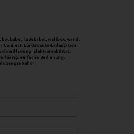
,
kw
,
kabel
,
ladekabel
,
wallbox
,
wand
,
r Connect
,
Elektroauto-Ladestation
,
Schnellladung
,
Elektromobilität
,
verlässig
,
einfache Bedienung
,
ahrzeugzubehör.