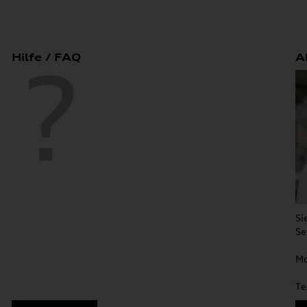
Hilfe / FAQ
A
Si
Se
Mo
Te