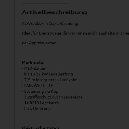
Artikelbeschreibung
AC-Wallbox in Cupra-Branding
Ideal für Dienstwagenfahrer:innen und Haushalte mit m
per App steuerbar
Merkmale:
- MID-Zähler
- bis zu 22 kW Ladeleistung
- 7,5 m integriertes Ladekabel
- LAN, Wi-FI, LTE
- Steuerung via App
- Zugriffsschutz durch Ladekarte
- 1x RFID Ladekarte
- inkl. Lieferung
Elektrische Daten: