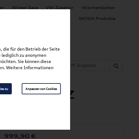
er
Winter Sale
VW Zubehör
Wischerblätter
Audi Produkte
SEAT Produkte
SKODA Produkte
 die für den Betrieb der Seite
 lediglich zu anonymen
möchten. Sie können diese
fen. Weitere Informationen
t 7,5 m Z 467950 128
ies zu
Anpassen von Cookies
it 7,5 m Z
999,90
€