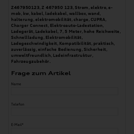
Z467950123
,
Z 467950 123
,
Strom
,
elektro
,
e-
mob
,
kw
,
kabel
,
ladekabel
,
wallbox
,
wand
,
halterung
,
elektromobilität
,
charge
,
CUPRA
,
Charger Connect
,
Elektroauto-Ladestation
,
Ladegerät
,
Ladekabel
,
7
,
5 Meter
,
hohe Reichweite
,
Schnellladung
,
Elektromobilität
,
Ladegeschwindigkeit
,
Kompatibilität
,
praktisch
,
zuverlässig
,
einfache Bedienung
,
Sicherheit
,
umweltfreundlich
,
Ladeinfrastruktur
,
Fahrzeugzubehör.
Frage zum Artikel
Name
Telefon
E-Mail*