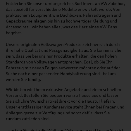
Entdecken Sie unser umfangreiches Sortiment an VW Zubehör,
das speziell für verschiedene Modelle entwickelt wurde. Von
praktischem Equipment wie Dachboxen, Fahrradträgern und
Gepäckraumeinlagen bis hin zu hochwertiger Kleidung und
Accessoires - wir haben alles, was das Herz eines VW-Fans
begehrt.
Unsere originalen Volkswagen Produkte zeichnen sich durch
ihre hohe Qualität und Passgenauigkeit aus. Sie können sicher
sein, dass Sie bei uns nur Produkte erhalten, die den hohen
Standards von Volkswagen entsprechen. Egal, ob Sie Ihr
Fahrzeug mit neuen Felgen aufwerten möchten oder auf der
Suche nach einer passenden Handyhalterung sind - bei uns
werden Sie fündig.
Wir bieten wir Ihnen exklusive Angebote und einen schnellen
Versand. Bestellen Sie bequem von zu Hause aus und lassen
Sie sich Ihre Wunschartikel direkt vor die Haustür liefern.
Unser erstklassiger Kundenservice steht Ihnen bei Fragen und
Anliegen gerne zur Verfügung und sorgt dafür, dass Sie
rundum zufrieden sind.
Tauchen Sie ein in die Welt von Volkswagen und lassen Sie sich