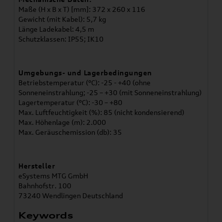
Maße (H x B x T) [mm]: 372 x 260 x 116
Gewicht (mit Kabel): 5,7 kg
Länge Ladekabel: 4,5 m
Schutzklassen: IP55; IK10
Umgebungs- und Lagerbedingungen
Betriebstemperatur (°C): -25 - +40 (ohne
Sonneneinstrahlung; -25 – +30 (mit Sonneneinstrahlung)
Lagertemperatur (°C): -30 – +80
Max. Luftfeuchtigkeit (%): 85 (nicht kondensierend)
Max. Höhenlage (m): 2.000
Max. Geräuschemission (db): 35
Hersteller
eSystems MTG GmbH
Bahnhofstr. 100
73240 Wendlingen Deutschland
Keywords