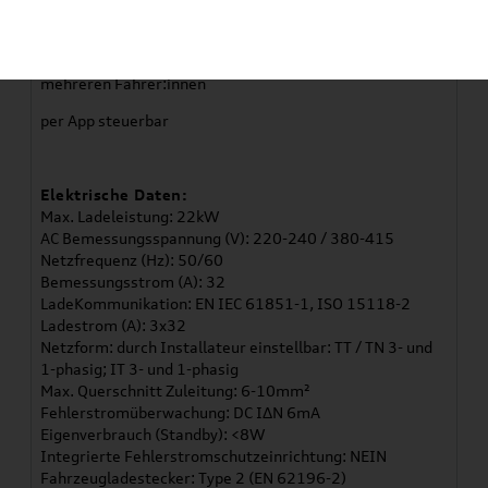
AC-Wallbox in Cupra-Branding
Ideal für Dienstwagenfahrer:innen und Haushalte mit
mehreren Fahrer:innen
per App steuerbar
Elektrische Daten:
Max. Ladeleistung: 22kW
AC Bemessungsspannung (V): 220-240 / 380-415
Netzfrequenz (Hz): 50/60
Bemessungsstrom (A): 32
LadeKommunikation: EN IEC 61851-1, ISO 15118-2
Ladestrom (A): 3x32
Netzform: durch Installateur einstellbar: TT / TN 3- und
1-phasig; IT 3- und 1-phasig
Max. Querschnitt Zuleitung: 6-10mm²
Fehlerstromüberwachung: DC IΔN 6mA
Eigenverbrauch (Standby): <8W
Integrierte Fehlerstromschutzeinrichtung: NEIN
Fahrzeugladestecker: Type 2 (EN 62196-2)