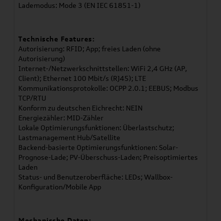
Lademodus: Mode 3 (EN IEC 61851-1)
Technische Features:
Autorisierung: RFID; App; freies Laden (ohne
Autorisierung)
Internet-/Netzwerkschnittstellen: WiFi 2,4 GHz (AP,
Client); Ethernet 100 Mbit/s (RJ45); LTE
Kommunikationsprotokolle: OCPP 2.0.1; EEBUS; Modbus
TCP/RTU
Konform zu deutschen Eichrecht: NEIN
Energiezähler: MID-Zähler
Lokale Optimierungsfunktionen: Überlastschutz;
Lastmanagement Hub/Satellite
Backend-basierte Optimierungsfunktionen: Solar-
Prognose-Lade; PV-Überschuss-Laden; Preisoptimiertes
Laden
Status- und Benutzeroberfläche: LEDs; Wallbox-
Konfiguration/Mobile App
Mechanische Daten: