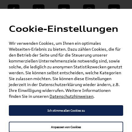
teilen
Twitter
Instagram
WhatsApp
E-Mail
Menü
»
Cookie-Einstellungen
VW Shop - VW Originalteile und Zubehör
»
»
Audi Produkte
Elektromobilität
»
»
Ladekabel
Öffentlich
32 Ampere
Wir verwenden Cookies, um Ihnen ein optimales
Webseiten-Erlebnis zu bieten. Dazu zählen Cookies, die für
den Betrieb der Seite und für die Steuerung unserer
Mein Kundenkonto
Warenkorb
kommerziellen Unternehmensziele notwendig sind, sowie
solche, die lediglich zu anonymen Statistikzwecken genutzt
Artikel für ihr Modell
werden. Sie können selbst entscheiden, welche Kategorien
Sie zulassen möchten. Sie können diese Einstellungen
Marke wählen
jederzeit in der Datenschutzerklärung wieder ändern, z.B.
Ihre Einwilligung widerrufen. Weitere Informationen
Modell wählen
finden Sie in unseren
Datenschutzhinweisen
.
Karosserieform wählen
Ich stimme allen Cookies zu
Anpassen von Cookies