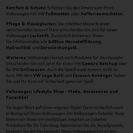
Komfort & Schutz
: Schützen Sie den Innenraum Ihres
Volkswagen mit VW
Fußmatten
oder
Kofferraumschalen
.
Pflege & Flüssigkeiten
: Sie möchten kleine Kratzer
verschwinden lassen? Dann entscheiden Sie sich für einen
Volkswagen
Lackstift
. Zusätzlich bieten wir Ihnen
Nachfüllprodukte wie
AdBlue Harnstofflösung
,
Hydrauliköl
und
Servolenkungsöl
.
Weiteres
: Volkswagen bietet auch Produkte für den Verzehr.
Entscheiden Sie sich jetzt für einen VW
Gewürz Ketchup
oder
für VW
Grillsaucen
. Auch die Spielfreude kommt nicht zu
kurz. Mit dem
VW Lego Bulli
und
Caravan Anhänger
haben
Sie und Ihr Kind mit Sicherheit ganz viel Spaß.
Volkswagen Lifestyle Shop - Mode, Accessoires und
Fanartikel
Sie legen Wert auf einen eigenen Style? Dann sicherlich auch
in Bezug auf Ihren Volkswagen. Im Volkswagen Zubehör Shop
bieten wir Ihnen ein vielfältiges Angebot an Zubehör
Produkten für Ihr Fahrzeug. Optimieren Sie die Aerodynamik,
betonen Sie die Heckansicht Ihres Volkswagen mit einem