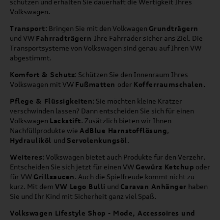
schützen und erhalten Sie dauerhaft die Wertigkeit Ihres
Volkswagen.
Transport
: Bringen Sie mit den Volkwagen
Grundträgern
und VW
Fahrradträgern
Ihre Fahrräder sicher ans Ziel. Die
Transportsysteme von Volkswagen sind genau auf Ihren VW
abgestimmt.
Komfort & Schutz
: Schützen Sie den Innenraum Ihres
Volkswagen mit VW
Fußmatten
oder
Kofferraumschalen
.
Pflege & Flüssigkeiten
: Sie möchten kleine Kratzer
verschwinden lassen? Dann entscheiden Sie sich für einen
Volkswagen
Lackstift
. Zusätzlich bieten wir Ihnen
Nachfüllprodukte wie
AdBlue Harnstofflösung
,
Hydrauliköl
und
Servolenkungsöl
.
Weiteres
: Volkswagen bietet auch Produkte für den Verzehr.
Entscheiden Sie sich jetzt für einen VW
Gewürz Ketchup
oder
für VW
Grillsaucen
. Auch die Spielfreude kommt nicht zu
kurz. Mit dem
VW Lego Bulli
und
Caravan Anhänger
haben
Sie und Ihr Kind mit Sicherheit ganz viel Spaß.
Volkswagen Lifestyle Shop - Mode, Accessoires und