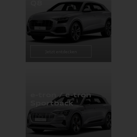
Q8
Jetzt entdecken
e-tron / e-tron
Sportback