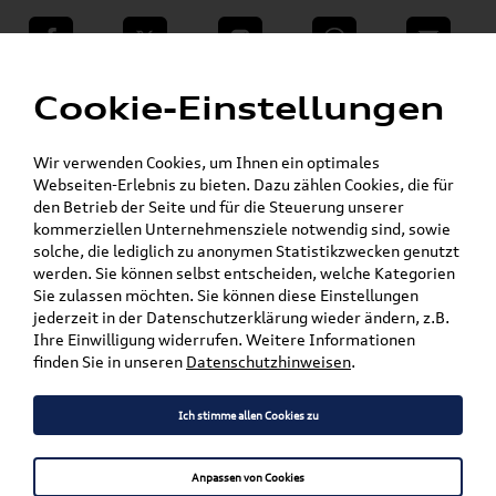
teilen
Twitter
Instagram
WhatsApp
E-Mail
Menü
»
Cookie-Einstellungen
VW Shop - VW Originalteile und Zubehör
»
»
Audi Produkte
Elektromobilität
»
»
Ladekabel
Öffentlich
16 Ampere
Wir verwenden Cookies, um Ihnen ein optimales
Webseiten-Erlebnis zu bieten. Dazu zählen Cookies, die für
den Betrieb der Seite und für die Steuerung unserer
Mein Kundenkonto
Warenkorb
kommerziellen Unternehmensziele notwendig sind, sowie
solche, die lediglich zu anonymen Statistikzwecken genutzt
Artikel für ihr Modell
werden. Sie können selbst entscheiden, welche Kategorien
Sie zulassen möchten. Sie können diese Einstellungen
Marke wählen
jederzeit in der Datenschutzerklärung wieder ändern, z.B.
Ihre Einwilligung widerrufen. Weitere Informationen
Modell wählen
finden Sie in unseren
Datenschutzhinweisen
.
Karosserieform wählen
Ich stimme allen Cookies zu
Anpassen von Cookies