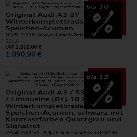
bis 10
Original Audi A3 8Y
Winterkomplettradsatz 5-V-
Speichen-Acumen
205/55 R16 91H Goodyear Ultragrip Performance Gen 1 AO,
6,5x16
UVP
1.212,00
€
1.090,90 €
bis 15
Original Audi A3 / S3 Sportback
/ Limousine (8Y) 18 Zoll
Winterkomplettradsatz 5-V-
Speichen-Acumen, schwarz mit
Kontrastfarben Quarzgrau und
Signalrot
225/40 R18 92V XL, 8,0Jx18, Bridgestone Blizzak LM005 AO