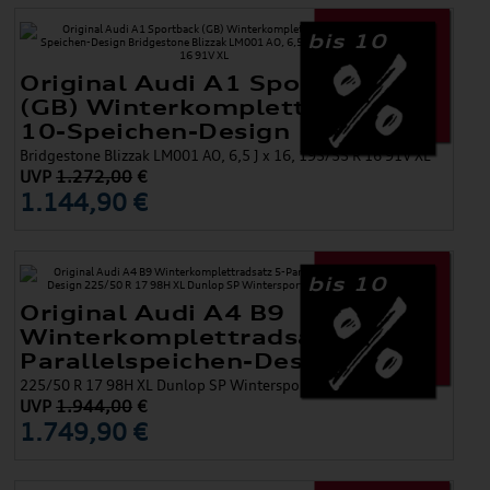
bis 10
Original Audi A1 Sportback
(GB) Winterkomplettradsatz
10-Speichen-Design
Bridgestone Blizzak LM001 AO, 6,5 J x 16, 195/55 R 16 91V XL
UVP
1.272,00
€
1.144,90 €
bis 10
Original Audi A4 B9
Winterkomplettradsatz 5-
Parallelspeichen-Design
225/50 R 17 98H XL Dunlop SP Wintersport 4D AO, 7 J x 17
UVP
1.944,00
€
1.749,90 €