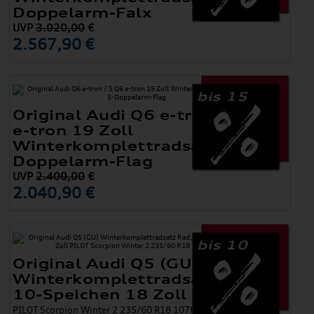
Doppelarm-Falx
UVP
3.020,00
€
2.567,90 €
bis 15
Original Audi Q6 e-tron / S Q6
e-tron 19 Zoll
Winterkomplettradsatz 5-
Doppelarm-Flag
UVP
2.400,00
€
2.040,90 €
bis 10
Original Audi Q5 (GU)
Winterkomplettradsatz Rad,
10-Speichen 18 Zoll
PILOT Scorpion Winter 2 235/60 R18 107H XL