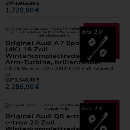
UVP
1.912,00
€
1.720,90 €
bis 10
Original Audi A7 Sportback
(4K) 18 Zoll
Winterkomplettradsatz 10-
Arm-Turbine, brillantsilber
8,0Jx18, Winterreifen 225/55 R18 102V XL Pirelli Sottozero3
AO
UVP
2.540,00
€
2.286,90 €
bis 15
Original Audi Q6 e-tron / S Q6
e-tron 20 Zoll
Winterkomplettradsatz 5-