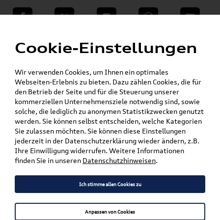
teilen
Twitter
Instagram
WhatsApp
E-Mail
Menü
»
Cookie-Einstellungen
VW Shop - VW Originalteile und Zubehör
»
Audi Produkte
»
Audi Original Räder, Reifen & Felgen
Wir verwenden Cookies, um Ihnen ein optimales
»
»
Kompletträder
Winterkompletträder
Webseiten-Erlebnis zu bieten. Dazu zählen Cookies, die für
Alufelgen auf Winterreifen
den Betrieb der Seite und für die Steuerung unserer
kommerziellen Unternehmensziele notwendig sind, sowie
solche, die lediglich zu anonymen Statistikzwecken genutzt
Mein Kundenkonto
Warenkorb
werden. Sie können selbst entscheiden, welche Kategorien
Sie zulassen möchten. Sie können diese Einstellungen
Artikel für ihr Modell
jederzeit in der Datenschutzerklärung wieder ändern, z.B.
Ihre Einwilligung widerrufen. Weitere Informationen
Marke wählen
finden Sie in unseren
Datenschutzhinweisen
.
Modell wählen
Ich stimme allen Cookies zu
Karosserieform wählen
Anpassen von Cookies