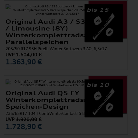
bis 15
Original Audi A3 / S3 Sportback
/ Limousine (8Y)
Winterkomplettradsatz 5-
Parallelspeichen
205/50 R17 93H Pirelli Winter Sottozero 3 AO, 6,5x17
UVP
1.604,00
€
1.363,90 €
bis 10
Original Audi Q5 FY
Winterkomplettradsatz 10-
Speichen-Design
235/65R17 104H ContiWinterContactTS 850 P AO, 7x17
UVP
1.920,00
€
1.728,90 €