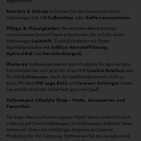
abgestimmt.
Komfort & Schutz
: Schützen Sie den Innenraum Ihres
Volkswagen mit VW
Fußmatten
oder
Kofferraumschalen
.
Pflege & Flüssigkeiten
: Sie möchten kleine Kratzer
verschwinden lassen? Dann entscheiden Sie sich für einen
Volkswagen
Lackstift
. Zusätzlich bieten wir Ihnen
Nachfüllprodukte wie
AdBlue Harnstofflösung
,
Hydrauliköl
und
Servolenkungsöl
.
Weiteres
: Volkswagen bietet auch Produkte für den Verzehr.
Entscheiden Sie sich jetzt für einen VW
Gewürz Ketchup
oder
für VW
Grillsaucen
. Auch die Spielfreude kommt nicht zu
kurz. Mit dem
VW Lego Bulli
und
Caravan Anhänger
haben
Sie und Ihr Kind mit Sicherheit ganz viel Spaß.
Volkswagen Lifestyle Shop - Mode, Accessoires und
Fanartikel
Sie legen Wert auf einen eigenen Style? Dann sicherlich auch
in Bezug auf Ihren Volkswagen. Im Volkswagen Zubehör Shop
bieten wir Ihnen ein vielfältiges Angebot an Zubehör
Produkten für Ihr Fahrzeug. Optimieren Sie die Aerodynamik,