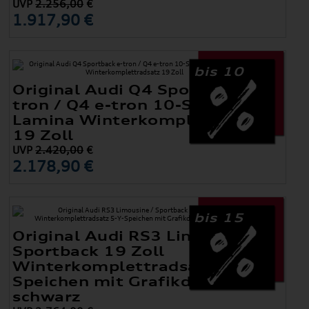
UVP
2.256,00
€
1.917,90 €
bis 10
Original Audi Q4 Sportback e-
tron / Q4 e-tron 10-Speichen-
Lamina Winterkomplettradsatz
19 Zoll
UVP
2.420,00
€
2.178,90 €
bis 15
Original Audi RS3 Limousine /
Sportback 19 Zoll
Winterkomplettradsatz 5-Y-
Speichen mit Grafikdruck,
schwarz