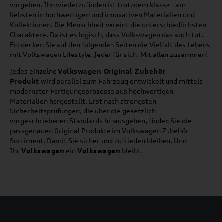
vorgeben. Ihn wiederzufinden ist trotzdem klasse - am
liebsten in hochwertigen und innovativen Materialien und
Kollektionen. Die Menschheit vereint die unterschiedlichsten
Charaktere. Da ist es logisch, dass Volkswagen das auch tut.
Entdecken Sie auf den folgenden Seiten die Vielfalt des Lebens
mit Volkswagen Lifestyle. Jeder für sich. Mit allen zusammen!
Jedes einzelne
Volkswagen Original Zubehör
Produkt
wird parallel zum Fahrzeug entwickelt und mittels
modernster Fertigungsprozesse aus hochwertigen
Materialien hergestellt. Erst nach strengsten
Sicherheitsprüfungen, die über die gesetzlich
vorgeschriebenen Standards hinausgehen, finden Sie die
passgenauen Original Produkte im Volkswagen Zubehör
Sortiment. Damit Sie sicher und zufrieden bleiben. Und
Ihr
Volkswagen
ein
Volkswagen
bleibt.