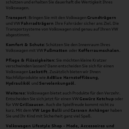
schützen und erhalten Sie dauerhaft die Wertigkeit Ihres
Volkswagen.
Transport
: Bringen Sie mit den Volkwagen
Grundträgern
und VW
Fahrradträgern
Ihre Fahrräder sicher ans Ziel. Die
Transportsysteme von Volkswagen sind genau auf Ihren VW
abgestimmt.
Komfort & Schutz
: Schützen Sie den Innenraum Ihres
Volkswagen mit VW
Fußmatten
oder
Kofferraumschalen
.
Pflege & Flüssigkeiten
: Sie möchten kleine Kratzer
verschwinden lassen? Dann entscheiden Sie sich für einen
Volkswagen
Lackstift
. Zusätzlich bieten wir Ihnen
Nachfüllprodukte wie
AdBlue Harnstofflösung
,
Hydrauliköl
und
Servolenkungsöl
.
Weiteres
: Volkswagen bietet auch Produkte für den Verzehr.
Entscheiden Sie sich jetzt für einen VW
Gewürz Ketchup
oder
für VW
Grillsaucen
. Auch die Spielfreude kommt nicht zu
kurz. Mit dem
VW Lego Bulli
und
Caravan Anhänger
haben
Sie und Ihr Kind mit Sicherheit ganz viel Spaß.
Volkswagen Lifestyle Shop - Mode, Accessoires und