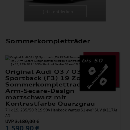
Jetzt entdecken
Sommerkompletträder
bis 50
Original Audi Q3 / Q3
Sportback (F3) 19 Zoll
Sommerkomplettradsatz im 5-
Arm-Secare-Design
mattschwarz mit
Kontrastfarbe Quarzgrau
7 J x 19, 235/50 R 19 99V Hankook Ventus S1 evo² SUV (K117A)
AO
UVP
3.180,00
€
1.590,90 €