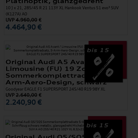
Platinoptik, glanzgedreht
10 J x 21, 285/45 R 21 113Y XL Hankook Ventus S1 evo³ SUV
(K127A) AO
UVP
4.960,00
€
4.464,90 €
bis 15
Original Audi A5 Avant /
Limousine (FU) 19 Zoll
Sommerkomplettradsatz, 5-
Arm-Aero-Design, schwarz
Goodyear EAGLE F1 SUPERSPORT 245/40 R19 98Y XL
UVP
2.640,00
€
2.240,90 €
bis 15
Original Audi Q5/SQ5