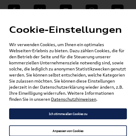
teilen
Twitter
Instagram
WhatsApp
E-Mail
Menü
»
Cookie-Einstellungen
VW Shop - VW Originalteile und Zubehör
»
Audi Produkte
»
Audi Original Räder, Reifen & Felgen
Wir verwenden Cookies, um Ihnen ein optimales
»
Kompletträder
Sommerkompletträder
Webseiten-Erlebnis zu bieten. Dazu zählen Cookies, die für
den Betrieb der Seite und für die Steuerung unserer
kommerziellen Unternehmensziele notwendig sind, sowie
Mein Kundenkonto
Warenkorb
solche, die lediglich zu anonymen Statistikzwecken genutzt
werden. Sie können selbst entscheiden, welche Kategorien
Artikel für ihr Modell
Sie zulassen möchten. Sie können diese Einstellungen
jederzeit in der Datenschutzerklärung wieder ändern, z.B.
Marke wählen
Ihre Einwilligung widerrufen. Weitere Informationen
finden Sie in unseren
Datenschutzhinweisen
.
Modell wählen
Ich stimme allen Cookies zu
Karosserieform wählen
Anpassen von Cookies