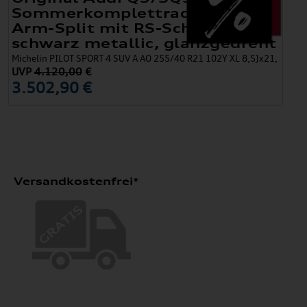
Sommerkomplettradsatz 5-
Arm-Split mit RS-Schriftzug
schwarz metallic, glanzgedreht
Michelin PILOT SPORT 4 SUV A AO 255/40 R21 102Y XL 8,5Jx21,
UVP
4.120,00
€
3.502,90 €
Versandkostenfrei*