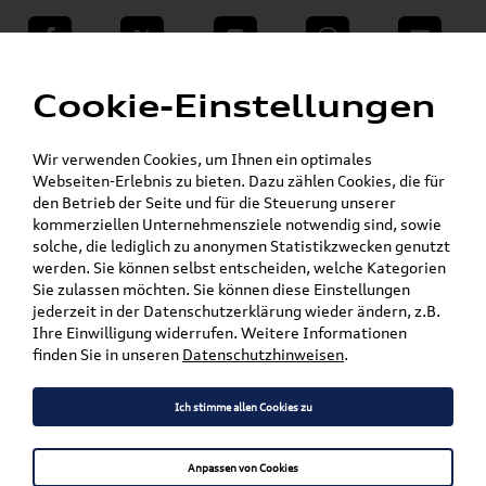
teilen
Twitter
Instagram
WhatsApp
E-Mail
Menü
»
Cookie-Einstellungen
VW Shop - VW Originalteile und Zubehör
»
»
Audi Produkte
Audi Collection
»
Textilien & Bekleidung
Shirts
Wir verwenden Cookies, um Ihnen ein optimales
Webseiten-Erlebnis zu bieten. Dazu zählen Cookies, die für
den Betrieb der Seite und für die Steuerung unserer
Mein Kundenkonto
Warenkorb
kommerziellen Unternehmensziele notwendig sind, sowie
solche, die lediglich zu anonymen Statistikzwecken genutzt
Artikel für ihr Modell
werden. Sie können selbst entscheiden, welche Kategorien
Sie zulassen möchten. Sie können diese Einstellungen
Marke wählen
jederzeit in der Datenschutzerklärung wieder ändern, z.B.
Ihre Einwilligung widerrufen. Weitere Informationen
Modell wählen
finden Sie in unseren
Datenschutzhinweisen
.
Karosserieform wählen
Ich stimme allen Cookies zu
Anpassen von Cookies