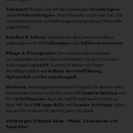
Transport
: Bringen Sie mit den Volkwagen
Grundträgern
und VW
Fahrradträgern
Ihre Fahrräder sicher ans Ziel. Die
Transportsysteme von Volkswagen sind genau auf Ihren VW
abgestimmt.
Komfort & Schutz
: Schützen Sie den Innenraum Ihres
Volkswagen mit VW
Fußmatten
oder
Kofferraumschalen
.
Pflege & Flüssigkeiten
: Sie möchten kleine Kratzer
verschwinden lassen? Dann entscheiden Sie sich für einen
Volkswagen
Lackstift
. Zusätzlich bieten wir Ihnen
Nachfüllprodukte wie
AdBlue Harnstofflösung
,
Hydrauliköl
und
Servolenkungsöl
.
Weiteres
: Volkswagen bietet auch Produkte für den Verzehr.
Entscheiden Sie sich jetzt für einen VW
Gewürz Ketchup
oder
für VW
Grillsaucen
. Auch die Spielfreude kommt nicht zu
kurz. Mit dem
VW Lego Bulli
und
Caravan Anhänger
haben
Sie und Ihr Kind mit Sicherheit ganz viel Spaß.
Volkswagen Lifestyle Shop - Mode, Accessoires und
Fanartikel