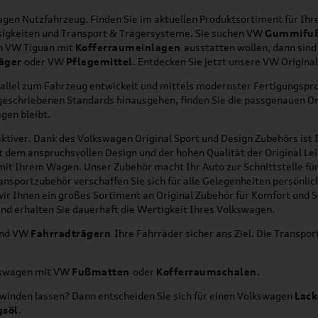
en Nutzfahrzeug. Finden Sie im aktuellen Produktsortiment für Ihre
üssigkeiten und Transport & Trägersysteme. Sie suchen VW
Gummifu
en VW Tiguan mit
Kofferraumeinlagen
ausstatten wollen, dann sind
äger
oder VW
Pflegemittel
. Entdecken Sie jetzt unsere VW Origina
allel zum Fahrzeug entwickelt und mittels modernster Fertigungspro
orgeschriebenen Standards hinausgehen, finden Sie die passgenauen O
gen bleibt.
ktiver. Dank des Volkswagen Original Sport und Design Zubehörs ist I
it dem anspruchsvollen Design und der hohen Qualität der Original 
g mit Ihrem Wagen. Unser Zubehör macht Ihr Auto zur Schnittstelle
ransportzubehör verschaffen Sie sich für alle Gelegenheiten persönli
wir Ihnen ein großes Sortiment an Original Zubehör für Komfort und 
nd erhalten Sie dauerhaft die Wertigkeit Ihres Volkswagen.
nd VW
Fahrradträgern
Ihre Fahrräder sicher ans Ziel. Die Transp
lkswagen mit VW
Fußmatten
oder
Kofferraumschalen
.
hwinden lassen? Dann entscheiden Sie sich für einen Volkswagen
Lack
gsöl
.