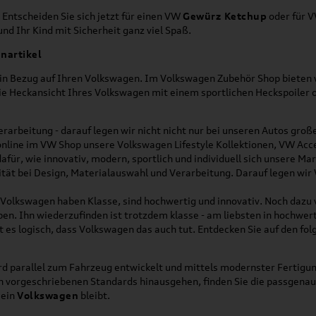
 Entscheiden Sie sich jetzt für einen VW
Gewürz Ketchup
oder für 
nd Ihr Kind mit Sicherheit ganz viel Spaß.
nartikel
h in Bezug auf Ihren Volkswagen. Im Volkswagen Zubehör Shop bieten w
die Heckansicht Ihres Volkswagen mit einem sportlichen Heckspoiler
rarbeitung - darauf legen wir nicht nicht nur bei unseren Autos gro
online im VW Shop unsere Volkswagen Lifestyle Kollektionen, VW Acce
für, wie innovativ, modern, sportlich und individuell sich unsere Ma
lität bei Design, Materialauswahl und Verarbeitung. Darauf legen wir
on Volkswagen haben Klasse, sind hochwertig und innovativ. Noch dazu
eben. Ihn wiederzufinden ist trotzdem klasse - am liebsten in hochwer
t es logisch, dass Volkswagen das auch tut. Entdecken Sie auf den fo
d parallel zum Fahrzeug entwickelt und mittels modernster Fertigun
ich vorgeschriebenen Standards hinausgehen, finden Sie die passgena
ein
Volkswagen
bleibt.