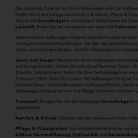
Das passende Zubehör für Ihren Volkswagen oder Ihr Volkswag
finden Sie in den Kategorien Komfort & Schutz, Pflege & Fl
Passat mit
Grundträgern
ausstatten? Selbst wenn Sie Ihr
Lackstift
finden Sie bei uns ebenso wie einen VW
Fahrradtr
Jedes einzelne Volkswagen Original Zubehör Produkt wird par
strengsten Sicherheitsprüfungen, die über die gesetzlich v
sicher und zufrieden bleiben. Und Ihr Volkswagen ein Volkswa
Sport und Design
: Machen Sie Ihren Volkswagen noch attra
und Kompletträder: Gehen Sie stilvoll auf Nummer Sicher. M
Zubehör. Infotainment: Teilen Sie Ihre Technikbegeisterun
Transport: Mehr Platz fürs Leben: Mit Volkswagen Original T
hinterm Steuer Ihres Volkswagen richtig wohlfühlen, bieten 
Volkswagen Original Service und Pflege Sortiment schützen u
Transport
: Bringen Sie mit den Volkwagen
Grundträgern
u
abgestimmt.
Komfort & Schutz
: Schützen Sie den Innenraum Ihres Vo
Pflege & Flüssigkeiten
: Sie möchten kleine Kratzer versc
AdBlue Harnstofflösung
,
Hydrauliköl
und
Servolenkun