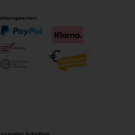
ahlungsarten
lexander Schefner