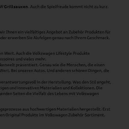
VW
Grillsaucen
. Auch die Spielfreude kommt nicht zu kurz.
ir Ihnen ein vielfältiges Angebot an Zubehör Produkten für
 oder erwerben Sie Alufelgen genau nach Ihrem Geschmack.
ßen Wert. Auch die Volkswagen Lifestyle Produkte
ssoires und vieles mehr.
rkenwelt präsentiert. Genau wie die Menschen, die einen
 Wert. Bei unseren Autos. Und anderen schönen Dingen, die
 verantwortungsvoll in der Herstellung. Was den Stil angeht,
tigen und innovativen Materialien und Kollektionen. Die
lgenden Seiten die Vielfalt des Lebens mit Volkswagen
gsprozesse aus hochwertigen Materialien hergestellt. Erst
uen Original Produkte im Volkswagen Zubehör Sortiment.