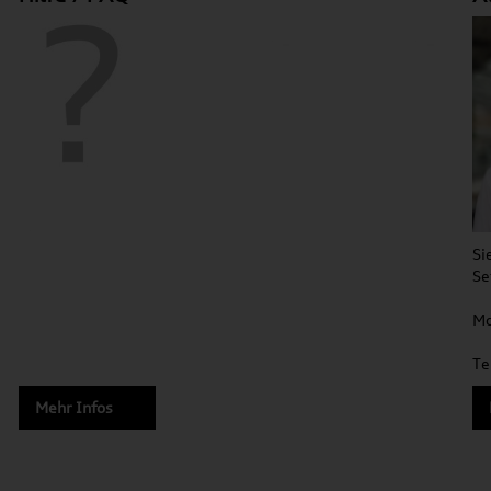
Si
Se
Mo
Te
Mehr Infos