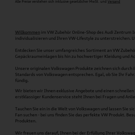
Alle Preise verstehen sich inklusive gesetzlicher MwSt. und
Versand
Willkommen
im VW Zubehör Online-Shop des Audi Zentrum Ing
individualisieren und Ihren VW-Lifestyle zu unterstreichen.
Entdecken Sie unser umfangreiches Sortiment an VW Zubehör
Gepäckraumeinlagen bis hin zu hochwertiger Kleidung und Acc
Unsere originalen Volkswagen Produkte zeichnen sich durch ih
Standards von Volkswagen entsprechen. Egal, ob Sie Ihr Fah
fündig.
Wir bieten wir Ihnen exklusive Angebote und einen schnellen 
erstklassiger Kundenservice steht Ihnen bei Fragen und Anlie
Tauchen Sie ein in die Welt von Volkswagen und lassen Sie s
Fan suchen - bei uns finden Sie das perfekte VW Produkt. Bes
Produkten.
Wir freuen uns darauf, Ihnen bei der Erfüllung Ihrer Volksw