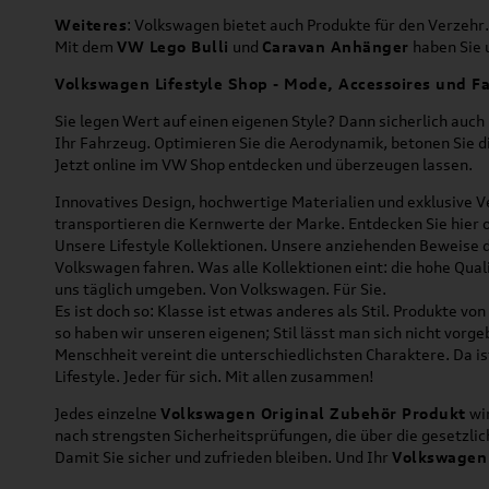
Weiteres
: Volkswagen bietet auch Produkte für den Verzehr.
Mit dem
VW Lego Bulli
und
Caravan Anhänger
haben Sie u
Volkswagen Lifestyle Shop - Mode, Accessoires und Fa
Sie legen Wert auf einen eigenen Style? Dann sicherlich auc
Ihr Fahrzeug. Optimieren Sie die Aerodynamik, betonen Sie 
Jetzt online im VW Shop entdecken und überzeugen lassen.
Innovatives Design, hochwertige Materialien und exklusive Ve
transportieren die Kernwerte der Marke. Entdecken Sie hier 
Unsere Lifestyle Kollektionen. Unsere anziehenden Beweise da
Volkswagen fahren. Was alle Kollektionen eint: die hohe Qua
uns täglich umgeben. Von Volkswagen. Für Sie.
Es ist doch so: Klasse ist etwas anderes als Stil. Produkte v
so haben wir unseren eigenen; Stil lässt man sich nicht vorg
Menschheit vereint die unterschiedlichsten Charaktere. Da is
Lifestyle. Jeder für sich. Mit allen zusammen!
Jedes einzelne
Volkswagen Original Zubehör Produkt
wir
nach strengsten Sicherheitsprüfungen, die über die gesetzl
Damit Sie sicher und zufrieden bleiben. Und Ihr
Volkswagen