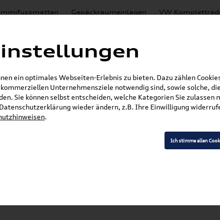
mmifussmatten
Gepäckraumeinlagen
VW Kompletträd
Mystery Boxen
Motoröl
% Sale
Nachrüstlösungen
instellungen
en
Lackierungen
en ein optimales Webseiten-Erlebnis zu bieten. Dazu zählen Cookies,
E-Mail
r kommerziellen Unternehmensziele notwendig sind, sowie solche, die
en. Sie können selbst entscheiden, welche Kategorien Sie zulassen 
»
»
Audi Produkte
Audi Collection
Textilien & B
r Datenschutzerklärung wieder ändern, z.B. Ihre Einwilligung widerru
hutzhinweisen
.
Ich stimme allen Cook
Modell wählen
K