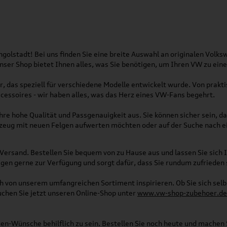
olstadt! Bei uns finden Sie eine breite Auswahl an originalen Vol
 Unser Shop bietet Ihnen alles, was Sie benötigen, um Ihren VW zu ei
, das speziell für verschiedene Modelle entwickelt wurde. Von pra
essoires - wir haben alles, was das Herz eines VW-Fans begehrt.
re hohe Qualität und Passgenauigkeit aus. Sie können sicher sein, da
rzeug mit neuen Felgen aufwerten möchten oder auf der Suche nach e
Versand. Bestellen Sie bequem von zu Hause aus und lassen Sie sich I
gen gerne zur Verfügung und sorgt dafür, dass Sie rundum zufrieden 
ich von unserem umfangreichen Sortiment inspirieren. Ob Sie sich se
uchen Sie jetzt unseren Online-Shop unter
www.vw-shop-zubehoer.de
agen-Wünsche behilflich zu sein. Bestellen Sie noch heute und mache