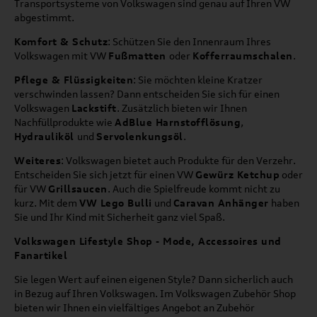
Transportsysteme von Volkswagen sind genau auf Ihren VW
abgestimmt.
Komfort & Schutz
: Schützen Sie den Innenraum Ihres
Volkswagen mit VW
Fußmatten
oder
Kofferraumschalen
.
Pflege & Flüssigkeiten
: Sie möchten kleine Kratzer
verschwinden lassen? Dann entscheiden Sie sich für einen
Volkswagen
Lackstift
. Zusätzlich bieten wir Ihnen
Nachfüllprodukte wie
AdBlue Harnstofflösung
,
Hydrauliköl
und
Servolenkungsöl
.
Weiteres
: Volkswagen bietet auch Produkte für den Verzehr.
Entscheiden Sie sich jetzt für einen VW
Gewürz Ketchup
oder
für VW
Grillsaucen
. Auch die Spielfreude kommt nicht zu
kurz. Mit dem
VW Lego Bulli
und
Caravan Anhänger
haben
Sie und Ihr Kind mit Sicherheit ganz viel Spaß.
Volkswagen Lifestyle Shop - Mode, Accessoires und
Fanartikel
Sie legen Wert auf einen eigenen Style? Dann sicherlich auch
in Bezug auf Ihren Volkswagen. Im Volkswagen Zubehör Shop
bieten wir Ihnen ein vielfältiges Angebot an Zubehör