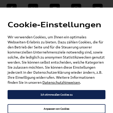
teilen
Twitter
Instagram
WhatsApp
E-Mail
Menü
»
Cookie-Einstellungen
VW Shop - VW Originalteile und Zubehör
»
»
Audi Produkte
Audi Collection
Taschen & Gepäck
Wir verwenden Cookies, um Ihnen ein optimales
Webseiten-Erlebnis zu bieten. Dazu zählen Cookies, die für
Mein Kundenkonto
Warenkorb
den Betrieb der Seite und für die Steuerung unserer
kommerziellen Unternehmensziele notwendig sind, sowie
solche, die lediglich zu anonymen Statistikzwecken genutzt
Artikel für ihr Modell
werden. Sie können selbst entscheiden, welche Kategorien
Sie zulassen möchten. Sie können diese Einstellungen
Marke wählen
jederzeit in der Datenschutzerklärung wieder ändern, z.B.
Ihre Einwilligung widerrufen. Weitere Informationen
Modell wählen
finden Sie in unseren
Datenschutzhinweisen
.
Karosserieform wählen
Ich stimme allen Cookies zu
Anpassen von Cookies