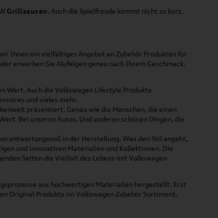
VW
Grillsaucen
. Auch die Spielfreude kommt nicht zu kurz.
ir Ihnen ein vielfältiges Angebot an Zubehör Produkten für
 oder erwerben Sie Alufelgen genau nach Ihrem Geschmack.
ßen Wert. Auch die Volkswagen Lifestyle Produkte
ssoires und vieles mehr.
rkenwelt präsentiert. Genau wie die Menschen, die einen
 Wert. Bei unseren Autos. Und anderen schönen Dingen, die
 verantwortungsvoll in der Herstellung. Was den Stil angeht,
tigen und innovativen Materialien und Kollektionen. Die
lgenden Seiten die Vielfalt des Lebens mit Volkswagen
gsprozesse aus hochwertigen Materialien hergestellt. Erst
uen Original Produkte im Volkswagen Zubehör Sortiment.