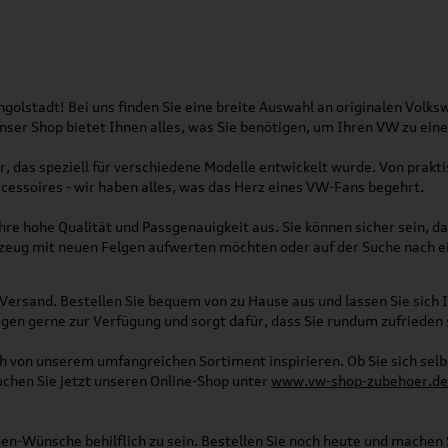
olstadt! Bei uns finden Sie eine breite Auswahl an originalen Vol
 Unser Shop bietet Ihnen alles, was Sie benötigen, um Ihren VW zu ei
, das speziell für verschiedene Modelle entwickelt wurde. Von pra
essoires - wir haben alles, was das Herz eines VW-Fans begehrt.
re hohe Qualität und Passgenauigkeit aus. Sie können sicher sein, da
rzeug mit neuen Felgen aufwerten möchten oder auf der Suche nach e
Versand. Bestellen Sie bequem von zu Hause aus und lassen Sie sich I
gen gerne zur Verfügung und sorgt dafür, dass Sie rundum zufrieden 
ich von unserem umfangreichen Sortiment inspirieren. Ob Sie sich se
uchen Sie jetzt unseren Online-Shop unter
www.vw-shop-zubehoer.de
agen-Wünsche behilflich zu sein. Bestellen Sie noch heute und mache