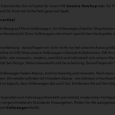
 Entscheiden Sie sich jetzt für einen VW
Gewürz Ketchup
oder für 
nd Ihr Kind mit Sicherheit ganz viel Spaß.
nartikel
h in Bezug auf Ihren Volkswagen. Im Volkswagen Zubehör Shop bieten w
die Heckansicht Ihres Volkswagen mit einem sportlichen Heckspoiler
rarbeitung - darauf legen wir nicht nicht nur bei unseren Autos gro
online im VW Shop unsere Volkswagen Lifestyle Kollektionen, VW Acce
für, wie innovativ, modern, sportlich und individuell sich unsere Ma
lität bei Design, Materialauswahl und Verarbeitung. Darauf legen wir
on Volkswagen haben Klasse, sind hochwertig und innovativ. Noch dazu
eben. Ihn wiederzufinden ist trotzdem klasse - am liebsten in hochwer
t es logisch, dass Volkswagen das auch tut. Entdecken Sie auf den fo
d parallel zum Fahrzeug entwickelt und mittels modernster Fertigun
ich vorgeschriebenen Standards hinausgehen, finden Sie die passgena
ein
Volkswagen
bleibt.