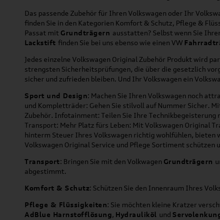
Das passende Zubehör für Ihren Volkswagen oder Ihr Volkswag
finden Sie in den Kategorien Komfort & Schutz, Pflege & Fl
Passat mit
Grundträgern
ausstatten? Selbst wenn Sie Ihr
Lackstift
finden Sie bei uns ebenso wie einen VW
Fahrradtr
Jedes einzelne Volkswagen Original Zubehör Produkt wird par
strengsten Sicherheitsprüfungen, die über die gesetzlich v
sicher und zufrieden bleiben. Und Ihr Volkswagen ein Volkswa
Sport und Design
: Machen Sie Ihren Volkswagen noch attra
und Kompletträder: Gehen Sie stilvoll auf Nummer Sicher. M
Zubehör. Infotainment: Teilen Sie Ihre Technikbegeisterun
Transport: Mehr Platz fürs Leben: Mit Volkswagen Original T
hinterm Steuer Ihres Volkswagen richtig wohlfühlen, bieten 
Volkswagen Original Service und Pflege Sortiment schützen u
Transport
: Bringen Sie mit den Volkwagen
Grundträgern
u
abgestimmt.
Komfort & Schutz
: Schützen Sie den Innenraum Ihres Vo
Pflege & Flüssigkeiten
: Sie möchten kleine Kratzer versc
AdBlue Harnstofflösung
,
Hydrauliköl
und
Servolenkun