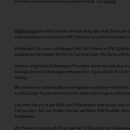
Alle Preise verstehen sich inklusive gesetzlicher MwSt. und
Versand
Willkommen
im VW Zubehör Online-Shop des Audi Zentrum Ing
individualisieren und Ihren VW-Lifestyle zu unterstreichen.
Entdecken Sie unser umfangreiches Sortiment an VW Zubehör
Gepäckraumeinlagen bis hin zu hochwertiger Kleidung und Acc
Unsere originalen Volkswagen Produkte zeichnen sich durch ih
Standards von Volkswagen entsprechen. Egal, ob Sie Ihr Fah
fündig.
Wir bieten wir Ihnen exklusive Angebote und einen schnellen 
erstklassiger Kundenservice steht Ihnen bei Fragen und Anlie
Tauchen Sie ein in die Welt von Volkswagen und lassen Sie s
Fan suchen - bei uns finden Sie das perfekte VW Produkt. Bes
Produkten.
Wir freuen uns darauf, Ihnen bei der Erfüllung Ihrer Volksw