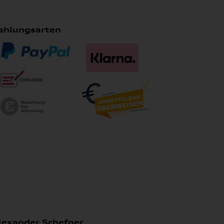
ahlungsarten
lexander Schefner