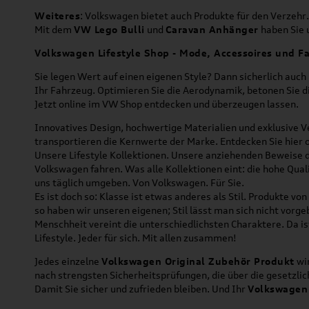
Weiteres
: Volkswagen bietet auch Produkte für den Verzehr.
Mit dem
VW Lego Bulli
und
Caravan Anhänger
haben Sie u
Volkswagen Lifestyle Shop - Mode, Accessoires und Fa
Sie legen Wert auf einen eigenen Style? Dann sicherlich auc
Ihr Fahrzeug. Optimieren Sie die Aerodynamik, betonen Sie 
Jetzt online im VW Shop entdecken und überzeugen lassen.
Innovatives Design, hochwertige Materialien und exklusive Ve
transportieren die Kernwerte der Marke. Entdecken Sie hier 
Unsere Lifestyle Kollektionen. Unsere anziehenden Beweise da
Volkswagen fahren. Was alle Kollektionen eint: die hohe Qua
uns täglich umgeben. Von Volkswagen. Für Sie.
Es ist doch so: Klasse ist etwas anderes als Stil. Produkte v
so haben wir unseren eigenen; Stil lässt man sich nicht vorg
Menschheit vereint die unterschiedlichsten Charaktere. Da is
Lifestyle. Jeder für sich. Mit allen zusammen!
Jedes einzelne
Volkswagen Original Zubehör Produkt
wir
nach strengsten Sicherheitsprüfungen, die über die gesetzl
Damit Sie sicher und zufrieden bleiben. Und Ihr
Volkswagen