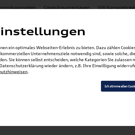
mmifussmatten
Gepäckraumeinlagen
VW Kompletträd
Mystery Boxen
Motoröl
% Sale
Nachrüstlösungen
instellungen
en
Lackierungen
en ein optimales Webseiten-Erlebnis zu bieten. Dazu zählen Cookies,
E-Mail
r kommerziellen Unternehmensziele notwendig sind, sowie solche, die
en. Sie können selbst entscheiden, welche Kategorien Sie zulassen 
»
»
»
Audi Produkte
Audi Collection
Accessoires
r Datenschutzerklärung wieder ändern, z.B. Ihre Einwilligung widerru
hutzhinweisen
.
Ich stimme allen Cook
Modell wählen
K