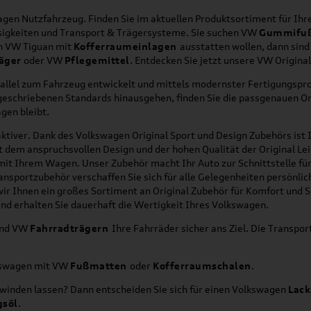
en Nutzfahrzeug. Finden Sie im aktuellen Produktsortiment für Ihre
üssigkeiten und Transport & Trägersysteme. Sie suchen VW
Gummifu
en VW Tiguan mit
Kofferraumeinlagen
ausstatten wollen, dann sind
äger
oder VW
Pflegemittel
. Entdecken Sie jetzt unsere VW Origina
allel zum Fahrzeug entwickelt und mittels modernster Fertigungspro
orgeschriebenen Standards hinausgehen, finden Sie die passgenauen O
gen bleibt.
ktiver. Dank des Volkswagen Original Sport und Design Zubehörs ist I
it dem anspruchsvollen Design und der hohen Qualität der Original 
g mit Ihrem Wagen. Unser Zubehör macht Ihr Auto zur Schnittstelle
ransportzubehör verschaffen Sie sich für alle Gelegenheiten persönli
wir Ihnen ein großes Sortiment an Original Zubehör für Komfort und 
nd erhalten Sie dauerhaft die Wertigkeit Ihres Volkswagen.
nd VW
Fahrradträgern
Ihre Fahrräder sicher ans Ziel. Die Transp
lkswagen mit VW
Fußmatten
oder
Kofferraumschalen
.
hwinden lassen? Dann entscheiden Sie sich für einen Volkswagen
Lack
gsöl
.