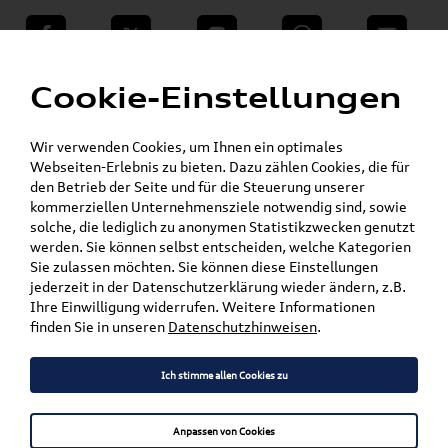
teilen
Twitter
Instagram
WhatsApp
E-Mail
Menü
»
Cookie-Einstellungen
VW Shop - VW Originalteile und Zubehör
»
»
Audi Produkte
Audi Original Zubehör
»
Kommunikation & Technik
Wir verwenden Cookies, um Ihnen ein optimales
Alles für Ihr Smartphone
Webseiten-Erlebnis zu bieten. Dazu zählen Cookies, die für
den Betrieb der Seite und für die Steuerung unserer
kommerziellen Unternehmensziele notwendig sind, sowie
Mein Kundenkonto
Warenkorb
solche, die lediglich zu anonymen Statistikzwecken genutzt
werden. Sie können selbst entscheiden, welche Kategorien
Artikel für ihr Modell
Sie zulassen möchten. Sie können diese Einstellungen
jederzeit in der Datenschutzerklärung wieder ändern, z.B.
Marke wählen
Ihre Einwilligung widerrufen. Weitere Informationen
finden Sie in unseren
Datenschutzhinweisen
.
Modell wählen
Ich stimme allen Cookies zu
Karosserieform wählen
Anpassen von Cookies