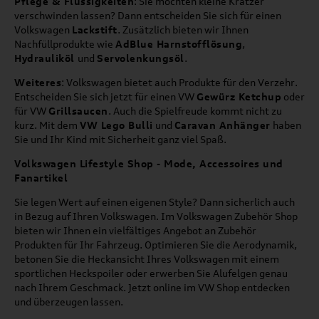
Pflege & Flüssigkeiten
: Sie möchten kleine Kratzer
verschwinden lassen? Dann entscheiden Sie sich für einen
Volkswagen
Lackstift
. Zusätzlich bieten wir Ihnen
Nachfüllprodukte wie
AdBlue Harnstofflösung
,
Hydrauliköl
und
Servolenkungsöl
.
Weiteres
: Volkswagen bietet auch Produkte für den Verzehr.
Entscheiden Sie sich jetzt für einen VW
Gewürz Ketchup
oder
für VW
Grillsaucen
. Auch die Spielfreude kommt nicht zu
kurz. Mit dem
VW Lego Bulli
und
Caravan Anhänger
haben
Sie und Ihr Kind mit Sicherheit ganz viel Spaß.
Volkswagen Lifestyle Shop - Mode, Accessoires und
Fanartikel
Sie legen Wert auf einen eigenen Style? Dann sicherlich auch
in Bezug auf Ihren Volkswagen. Im Volkswagen Zubehör Shop
bieten wir Ihnen ein vielfältiges Angebot an Zubehör
Produkten für Ihr Fahrzeug. Optimieren Sie die Aerodynamik,
betonen Sie die Heckansicht Ihres Volkswagen mit einem
sportlichen Heckspoiler oder erwerben Sie Alufelgen genau
nach Ihrem Geschmack. Jetzt online im VW Shop entdecken
und überzeugen lassen.