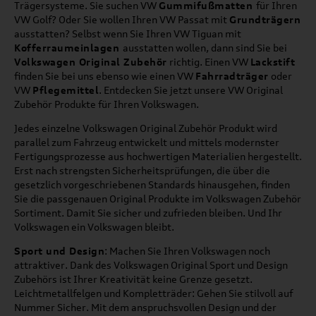
Trägersysteme. Sie suchen VW
Gummifußmatten
für Ihren
VW Golf? Oder Sie wollen Ihren VW Passat mit
Grundträgern
ausstatten? Selbst wenn Sie Ihren VW Tiguan mit
Kofferraumeinlagen
ausstatten wollen, dann sind Sie bei
Volkswagen Original Zubehör
richtig. Einen VW
Lackstift
finden Sie bei uns ebenso wie einen VW
Fahrradträger
oder
VW
Pflegemittel
. Entdecken Sie jetzt unsere VW Original
Zubehör Produkte für Ihren Volkswagen.
Jedes einzelne Volkswagen Original Zubehör Produkt wird
parallel zum Fahrzeug entwickelt und mittels modernster
Fertigungsprozesse aus hochwertigen Materialien hergestellt.
Erst nach strengsten Sicherheitsprüfungen, die über die
gesetzlich vorgeschriebenen Standards hinausgehen, finden
Sie die passgenauen Original Produkte im Volkswagen Zubehör
Sortiment. Damit Sie sicher und zufrieden bleiben. Und Ihr
Volkswagen ein Volkswagen bleibt.
Sport und Design
: Machen Sie Ihren Volkswagen noch
attraktiver. Dank des Volkswagen Original Sport und Design
Zubehörs ist Ihrer Kreativität keine Grenze gesetzt.
Leichtmetallfelgen und Kompletträder: Gehen Sie stilvoll auf
Nummer Sicher. Mit dem anspruchsvollen Design und der