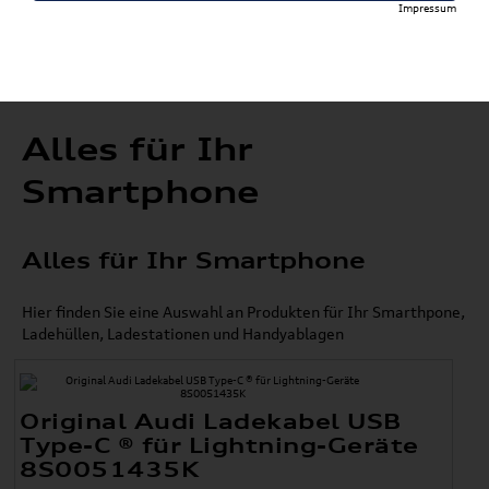
Impressum
Alles für Ihr
Smartphone
Alles für Ihr Smartphone
Hier finden Sie eine Auswahl an Produkten für Ihr Smarthpone,
Ladehüllen, Ladestationen und Handyablagen
Original Audi Ladekabel USB
Type-C ® für Lightning-Geräte
8S0051435K