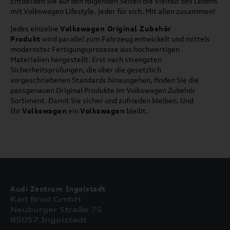
Entdecken Sie auf den folgenden Seiten die Vielfalt des Lebens
mit Volkswagen Lifestyle. Jeder für sich. Mit allen zusammen!
Jedes einzelne
Volkswagen Original Zubehör
Produkt
wird parallel zum Fahrzeug entwickelt und mittels
modernster Fertigungsprozesse aus hochwertigen
Materialien hergestellt. Erst nach strengsten
Sicherheitsprüfungen, die über die gesetzlich
vorgeschriebenen Standards hinausgehen, finden Sie die
passgenauen Original Produkte im Volkswagen Zubehör
Sortiment. Damit Sie sicher und zufrieden bleiben. Und
Ihr
Volkswagen
ein
Volkswagen
bleibt.
Audi Zentrum Ingolstadt
Karl Brod GmbH
Neuburger Straße 75
85057 Ingolstadt