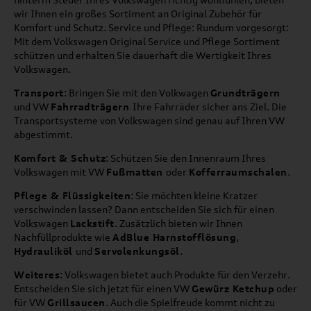
wir Ihnen ein großes Sortiment an Original Zubehör für
Komfort und Schutz. Service und Pflege: Rundum vorgesorgt:
Mit dem Volkswagen Original Service und Pflege Sortiment
schützen und erhalten Sie dauerhaft die Wertigkeit Ihres
Volkswagen.
Transport
: Bringen Sie mit den Volkwagen
Grundträgern
und VW
Fahrradträgern
Ihre Fahrräder sicher ans Ziel. Die
Transportsysteme von Volkswagen sind genau auf Ihren VW
abgestimmt.
Komfort & Schutz
: Schützen Sie den Innenraum Ihres
Volkswagen mit VW
Fußmatten
oder
Kofferraumschalen
.
Pflege & Flüssigkeiten
: Sie möchten kleine Kratzer
verschwinden lassen? Dann entscheiden Sie sich für einen
Volkswagen
Lackstift
. Zusätzlich bieten wir Ihnen
Nachfüllprodukte wie
AdBlue Harnstofflösung
,
Hydrauliköl
und
Servolenkungsöl
.
Weiteres
: Volkswagen bietet auch Produkte für den Verzehr.
Entscheiden Sie sich jetzt für einen VW
Gewürz Ketchup
oder
für VW
Grillsaucen
. Auch die Spielfreude kommt nicht zu