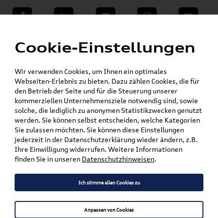
teilen
Twitter
Instagram
WhatsApp
E-Mail
Menü
»
Cookie-Einstellungen
VW Shop - VW Originalteile und Zubehör
»
»
Audi Produkte
Audi Collection
»
Textilien & Bekleidung
Wir verwenden Cookies, um Ihnen ein optimales
Kinder & Baby Bekleidung
Webseiten-Erlebnis zu bieten. Dazu zählen Cookies, die für
den Betrieb der Seite und für die Steuerung unserer
kommerziellen Unternehmensziele notwendig sind, sowie
Mein Kundenkonto
Warenkorb
solche, die lediglich zu anonymen Statistikzwecken genutzt
werden. Sie können selbst entscheiden, welche Kategorien
Artikel für ihr Modell
Sie zulassen möchten. Sie können diese Einstellungen
jederzeit in der Datenschutzerklärung wieder ändern, z.B.
Marke wählen
Ihre Einwilligung widerrufen. Weitere Informationen
finden Sie in unseren
Datenschutzhinweisen
.
Modell wählen
Ich stimme allen Cookies zu
Karosserieform wählen
Anpassen von Cookies