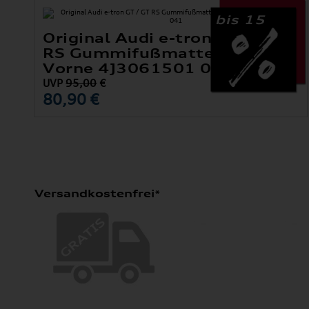
bis 15
Original Audi e-tron GT / GT
RS Gummifußmatten Satz
Vorne 4J3061501 041
UVP
95,00
€
80,90 €
Versandkostenfrei*