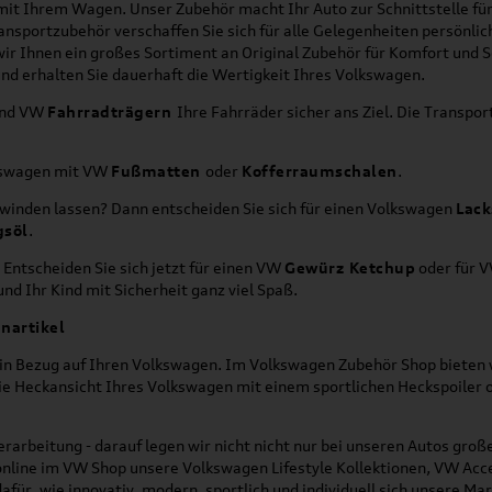
g mit Ihrem Wagen. Unser Zubehör macht Ihr Auto zur Schnittstelle
ransportzubehör verschaffen Sie sich für alle Gelegenheiten persönli
wir Ihnen ein großes Sortiment an Original Zubehör für Komfort und 
nd erhalten Sie dauerhaft die Wertigkeit Ihres Volkswagen.
nd VW
Fahrradträgern
Ihre Fahrräder sicher ans Ziel. Die Transp
lkswagen mit VW
Fußmatten
oder
Kofferraumschalen
.
hwinden lassen? Dann entscheiden Sie sich für einen Volkswagen
Lack
gsöl
.
 Entscheiden Sie sich jetzt für einen VW
Gewürz Ketchup
oder für 
nd Ihr Kind mit Sicherheit ganz viel Spaß.
nartikel
h in Bezug auf Ihren Volkswagen. Im Volkswagen Zubehör Shop bieten w
die Heckansicht Ihres Volkswagen mit einem sportlichen Heckspoiler
rarbeitung - darauf legen wir nicht nicht nur bei unseren Autos gro
online im VW Shop unsere Volkswagen Lifestyle Kollektionen, VW Acce
für, wie innovativ, modern, sportlich und individuell sich unsere Ma