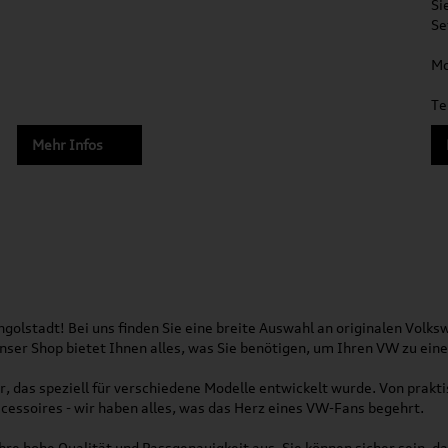
Si
Se
Mo
Te
Mehr Infos
olstadt! Bei uns finden Sie eine breite Auswahl an originalen Vol
 Unser Shop bietet Ihnen alles, was Sie benötigen, um Ihren VW zu ei
, das speziell für verschiedene Modelle entwickelt wurde. Von pra
essoires - wir haben alles, was das Herz eines VW-Fans begehrt.
re hohe Qualität und Passgenauigkeit aus. Sie können sicher sein, da