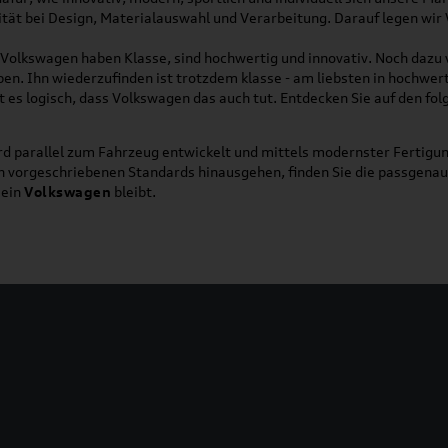
lität bei Design, Materialauswahl und Verarbeitung. Darauf legen wir
on Volkswagen haben Klasse, sind hochwertig und innovativ. Noch dazu
eben. Ihn wiederzufinden ist trotzdem klasse - am liebsten in hochwer
t es logisch, dass Volkswagen das auch tut. Entdecken Sie auf den fo
d parallel zum Fahrzeug entwickelt und mittels modernster Fertigun
ich vorgeschriebenen Standards hinausgehen, finden Sie die passgena
ein
Volkswagen
bleibt.