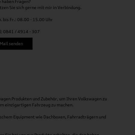
e haben Fragen?
tzen Sie sich gerne mit mir in Verbindung.
. bis Fr.: 08.00 - 15.00 Uhr
l: 0841 / 4914 - 307
Mail senden
kswagen Produkten und Zubehör, um Ihren Volkswagen zu
nem einzigartigen Fahrzeug zu machen.
ktischem Equipment wie Dachboxen, Fahrradträgern und
ss Sie bei uns nur Produkte erhalten, die den hohen