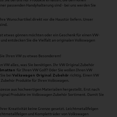
iner passenden Handyhalterung sind - bei uns werden Sie
hre Wunschartikel direkt vor die Haustür liefern. Unser
sind.
lbst etwas gönnen möchten oder ein Geschenk für einen VW-
und entdecken Sie die Vielfalt an originalen Volkswagen
n Sie Ihren VW zu etwas Besonderem!
n VW alles, was Sie benötigen. Ihr VW Original Zubehör
ßmatten
für Ihren VW Golf? Oder Sie wollen Ihren VW
 Sie bei
Volkswagen Original Zubehör
richtig. Einen VW
l Zubehör Produkte für Ihren Volkswagen.
zesse aus hochwertigen Materialien hergestellt. Erst nach
riginal Produkte im Volkswagen Zubehör Sortiment. Damit Sie
hrer Kreativität keine Grenze gesetzt. Leichtmetallfelgen
Leichtmetallfelgen und Kompletträder von Volkswagen