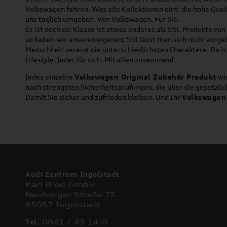
Volkswagen fahren. Was alle Kollektionen eint: die hohe Qua
uns täglich umgeben. Von Volkswagen. Für Sie.
Es ist doch so: Klasse ist etwas anderes als Stil. Produkte v
so haben wir unseren eigenen; Stil lässt man sich nicht vorg
Menschheit vereint die unterschiedlichsten Charaktere. Da is
Lifestyle. Jeder für sich. Mit allen zusammen!
Jedes einzelne
Volkswagen Original Zubehör Produkt
wir
nach strengsten Sicherheitsprüfungen, die über die gesetzl
Damit Sie sicher und zufrieden bleiben. Und Ihr
Volkswagen
Audi Zentrum Ingolstadt
Karl Brod GmbH
Neuburger Straße 75
85057 Ingolstadt
Tel.
0841 / 49 14-0