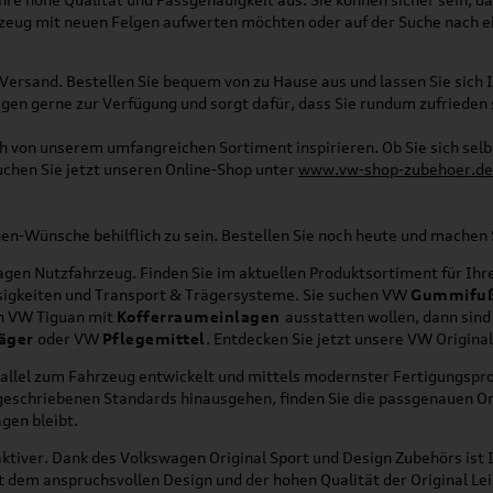
rzeug mit neuen Felgen aufwerten möchten oder auf der Suche nach e
Versand. Bestellen Sie bequem von zu Hause aus und lassen Sie sich I
gen gerne zur Verfügung und sorgt dafür, dass Sie rundum zufrieden 
ich von unserem umfangreichen Sortiment inspirieren. Ob Sie sich se
uchen Sie jetzt unseren Online-Shop unter
www.vw-shop-zubehoer.de
agen-Wünsche behilflich zu sein. Bestellen Sie noch heute und mache
en Nutzfahrzeug. Finden Sie im aktuellen Produktsortiment für Ihre
üssigkeiten und Transport & Trägersysteme. Sie suchen VW
Gummifu
en VW Tiguan mit
Kofferraumeinlagen
ausstatten wollen, dann sind
äger
oder VW
Pflegemittel
. Entdecken Sie jetzt unsere VW Origina
allel zum Fahrzeug entwickelt und mittels modernster Fertigungspro
orgeschriebenen Standards hinausgehen, finden Sie die passgenauen O
gen bleibt.
ktiver. Dank des Volkswagen Original Sport und Design Zubehörs ist I
it dem anspruchsvollen Design und der hohen Qualität der Original 