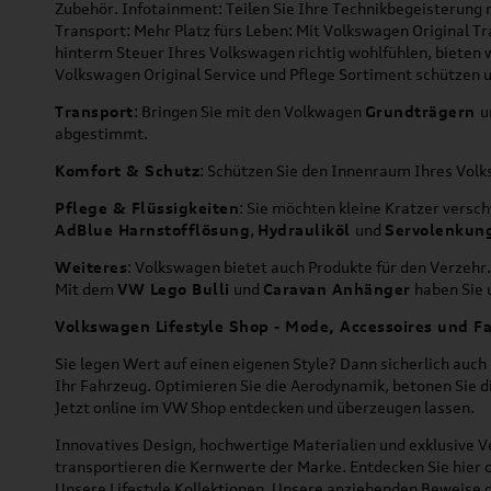
Zubehör. Infotainment: Teilen Sie Ihre Technikbegeisterun
Transport: Mehr Platz fürs Leben: Mit Volkswagen Original T
hinterm Steuer Ihres Volkswagen richtig wohlfühlen, bieten 
Volkswagen Original Service und Pflege Sortiment schützen u
Transport
: Bringen Sie mit den Volkwagen
Grundträgern
u
abgestimmt.
Komfort & Schutz
: Schützen Sie den Innenraum Ihres Vo
Pflege & Flüssigkeiten
: Sie möchten kleine Kratzer versc
AdBlue Harnstofflösung
,
Hydrauliköl
und
Servolenkun
Weiteres
: Volkswagen bietet auch Produkte für den Verzehr.
Mit dem
VW Lego Bulli
und
Caravan Anhänger
haben Sie u
Volkswagen Lifestyle Shop - Mode, Accessoires und Fa
Sie legen Wert auf einen eigenen Style? Dann sicherlich auc
Ihr Fahrzeug. Optimieren Sie die Aerodynamik, betonen Sie 
Jetzt online im VW Shop entdecken und überzeugen lassen.
Innovatives Design, hochwertige Materialien und exklusive Ve
transportieren die Kernwerte der Marke. Entdecken Sie hier 
Unsere Lifestyle Kollektionen. Unsere anziehenden Beweise da