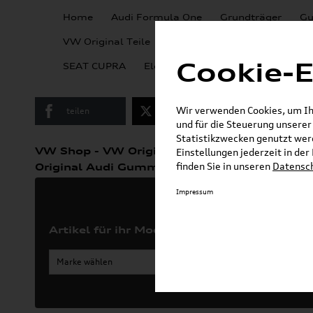
Home
Audi Formula One
Grundträger
Gu
VW Kollektion &
VW Original Teile
Lifestyle
Cookie-E
SEAT CUPRA
Elektromobilität
KSE Wallbox
Wir verwenden Cookies, um Ihn
teilen
Twitter
Instagram
und für die Steuerung unsere
Statistikzwecken genutzt werd
»
VW Shop - VW Originalteile und Zubehör
Einstellungen jederzeit in de
»
finden Sie in unseren
Datensc
Original Audi Gummifußmatten
e-tron / 
Impressum
Artikel für ihr Modell
Marke wählen