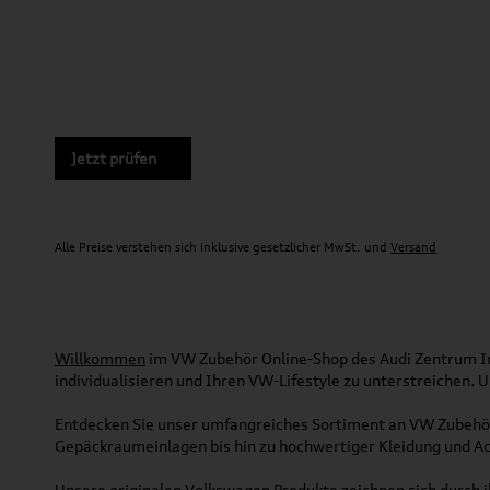
Jetzt prüfen
Alle Preise verstehen sich inklusive gesetzlicher MwSt. und
Versand
Willkommen
im VW Zubehör Online-Shop des Audi Zentrum Ing
individualisieren und Ihren VW-Lifestyle zu unterstreichen.
Entdecken Sie unser umfangreiches Sortiment an VW Zubehör
Gepäckraumeinlagen bis hin zu hochwertiger Kleidung und Acc
Unsere originalen Volkswagen Produkte zeichnen sich durch ih