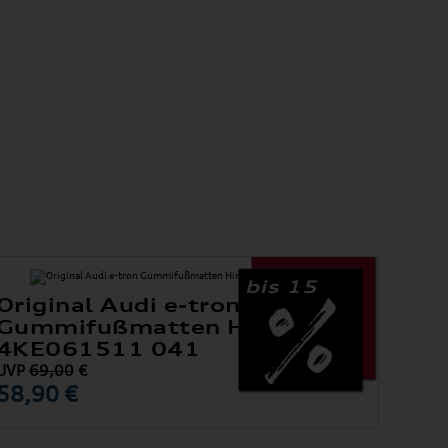
bis 15
Original Audi e-tron
Gummifußmatten Hinten
4KE061511 041
UVP
69,00
€
58,90 €