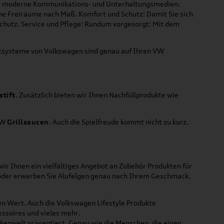
 für moderne Kommunikations- und Unterhaltungsmedien.
che Freiräume nach Maß. Komfort und Schutz: Damit Sie sich
Schutz. Service und Pflege: Rundum vorgesorgt: Mit dem
ortsysteme von Volkswagen sind genau auf Ihren VW
stift
. Zusätzlich bieten wir Ihnen Nachfüllprodukte wie
VW
Grillsaucen
. Auch die Spielfreude kommt nicht zu kurz.
ir Ihnen ein vielfältiges Angebot an Zubehör Produkten für
 oder erwerben Sie Alufelgen genau nach Ihrem Geschmack.
ßen Wert. Auch die Volkswagen Lifestyle Produkte
ssoires und vieles mehr.
rkenwelt präsentiert. Genau wie die Menschen, die einen