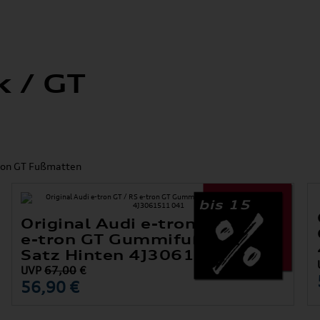
k / GT
-tron GT Fußmatten
bis 15
Original Audi e-tron GT / RS
e-tron GT Gummifußmatten
Satz Hinten 4J3061511 041
UVP
67,00
€
56,90 €