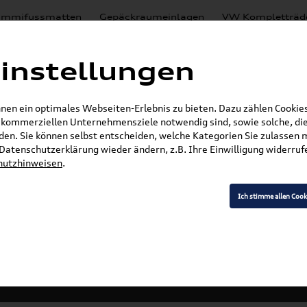
mmifussmatten
Gepäckraumeinlagen
VW Kompletträd
Mystery Boxen
Motoröl
% Sale
Nachrüstlösungen
instellungen
en
Lackierungen
en ein optimales Webseiten-Erlebnis zu bieten. Dazu zählen Cookies,
E-Mail
r kommerziellen Unternehmensziele notwendig sind, sowie solche, die
en. Sie können selbst entscheiden, welche Kategorien Sie zulassen 
»
»
Audi Produkte
Audi Original Zubehör
Komfor
r Datenschutzerklärung wieder ändern, z.B. Ihre Einwilligung widerru
hutzhinweisen
.
Sportback / GT
Ich stimme allen Cook
Modell wählen
K