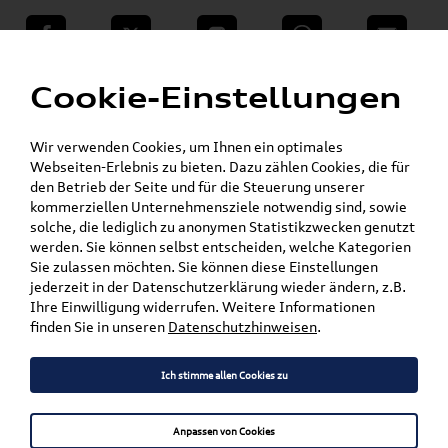
teilen
Twitter
Instagram
WhatsApp
E-Mail
Menü
»
Cookie-Einstellungen
VW Shop - VW Originalteile und Zubehör
»
»
Audi Produkte
Audi Original Zubehör
»
Weiteres
Duftgeckos & Duftspender
Wir verwenden Cookies, um Ihnen ein optimales
Webseiten-Erlebnis zu bieten. Dazu zählen Cookies, die für
den Betrieb der Seite und für die Steuerung unserer
Mein Kundenkonto
Warenkorb
kommerziellen Unternehmensziele notwendig sind, sowie
solche, die lediglich zu anonymen Statistikzwecken genutzt
Artikel für ihr Modell
werden. Sie können selbst entscheiden, welche Kategorien
Sie zulassen möchten. Sie können diese Einstellungen
Marke wählen
jederzeit in der Datenschutzerklärung wieder ändern, z.B.
Ihre Einwilligung widerrufen. Weitere Informationen
Modell wählen
finden Sie in unseren
Datenschutzhinweisen
.
Karosserieform wählen
Ich stimme allen Cookies zu
Anpassen von Cookies