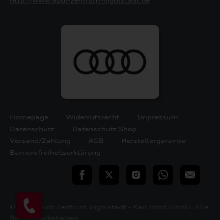
http://www.audi-zentrum-ingolstadt.de
Homepage
Widerrufsrecht
Impressum
Datenschutz
Datenschutz Shop
Versand/Zahlung
AGB
Herstellergarantie
Barrierefreiheitserklärung
teilen
Twitter
Instagram
WhatsApp
E-
Mail
© 2026 Audi Zentrum Ingolstadt - Karl Brod GmbH. Alle
Rechte vorbehalten