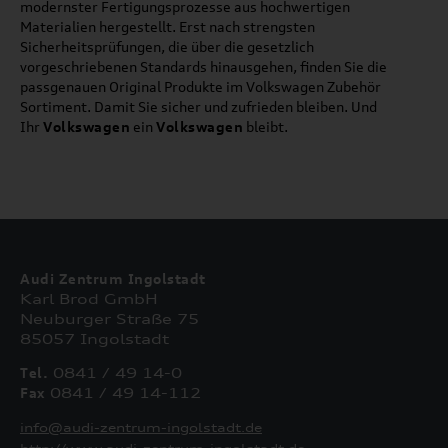
modernster Fertigungsprozesse aus hochwertigen
Materialien hergestellt. Erst nach strengsten
Sicherheitsprüfungen, die über die gesetzlich
vorgeschriebenen Standards hinausgehen, finden Sie die
passgenauen Original Produkte im Volkswagen Zubehör
Sortiment. Damit Sie sicher und zufrieden bleiben. Und
Ihr
Volkswagen
ein
Volkswagen
bleibt.
Audi Zentrum Ingolstadt
Karl Brod GmbH
Neuburger Straße 75
85057 Ingolstadt
Tel.
0841 / 49 14-0
Fax
0841 / 49 14-112
info@audi-zentrum-ingolstadt.de