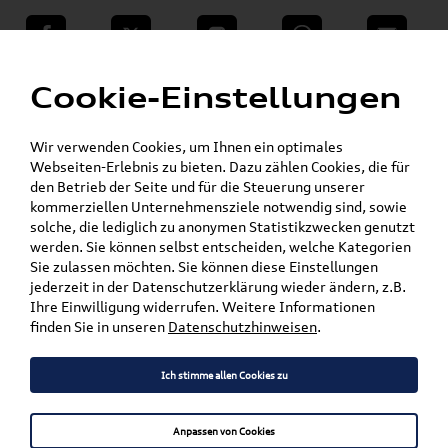
teilen
Twitter
Instagram
WhatsApp
E-Mail
Menü
»
Cookie-Einstellungen
VW Shop - VW Originalteile und Zubehör
»
»
Audi Produkte
Audi Original Zubehör
»
Weiteres
Schlüsselblenden
Wir verwenden Cookies, um Ihnen ein optimales
Webseiten-Erlebnis zu bieten. Dazu zählen Cookies, die für
den Betrieb der Seite und für die Steuerung unserer
Mein Kundenkonto
Warenkorb
kommerziellen Unternehmensziele notwendig sind, sowie
solche, die lediglich zu anonymen Statistikzwecken genutzt
Artikel für ihr Modell
werden. Sie können selbst entscheiden, welche Kategorien
Sie zulassen möchten. Sie können diese Einstellungen
Marke wählen
jederzeit in der Datenschutzerklärung wieder ändern, z.B.
Ihre Einwilligung widerrufen. Weitere Informationen
Modell wählen
finden Sie in unseren
Datenschutzhinweisen
.
Karosserieform wählen
Ich stimme allen Cookies zu
Anpassen von Cookies