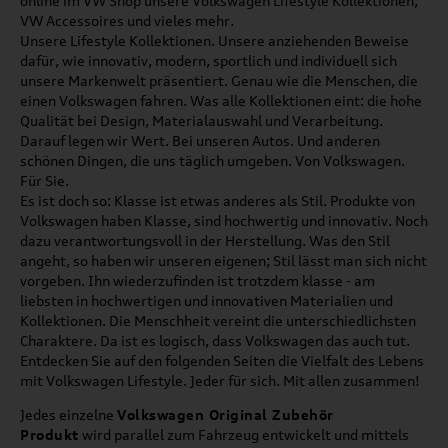
online im VW Shop unsere Volkswagen Lifestyle Kollektionen,
VW Accessoires und vieles mehr.
Unsere Lifestyle Kollektionen. Unsere anziehenden Beweise
dafür, wie innovativ, modern, sportlich und individuell sich
unsere Markenwelt präsentiert. Genau wie die Menschen, die
einen Volkswagen fahren. Was alle Kollektionen eint: die hohe
Qualität bei Design, Materialauswahl und Verarbeitung.
Darauf legen wir Wert. Bei unseren Autos. Und anderen
schönen Dingen, die uns täglich umgeben. Von Volkswagen.
Für Sie.
Es ist doch so: Klasse ist etwas anderes als Stil. Produkte von
Volkswagen haben Klasse, sind hochwertig und innovativ. Noch
dazu verantwortungsvoll in der Herstellung. Was den Stil
angeht, so haben wir unseren eigenen; Stil lässt man sich nicht
vorgeben. Ihn wiederzufinden ist trotzdem klasse - am
liebsten in hochwertigen und innovativen Materialien und
Kollektionen. Die Menschheit vereint die unterschiedlichsten
Charaktere. Da ist es logisch, dass Volkswagen das auch tut.
Entdecken Sie auf den folgenden Seiten die Vielfalt des Lebens
mit Volkswagen Lifestyle. Jeder für sich. Mit allen zusammen!
Jedes einzelne
Volkswagen Original Zubehör
Produkt
wird parallel zum Fahrzeug entwickelt und mittels