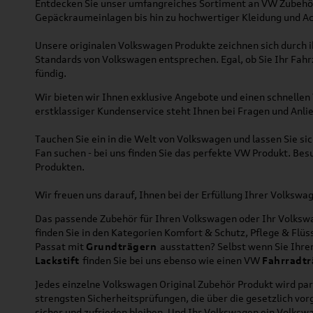
Entdecken Sie unser umfangreiches Sortiment an VW Zubehör
Gepäckraumeinlagen bis hin zu hochwertiger Kleidung und Acc
Unsere originalen Volkswagen Produkte zeichnen sich durch ih
Standards von Volkswagen entsprechen. Egal, ob Sie Ihr Fah
fündig.
Wir bieten wir Ihnen exklusive Angebote und einen schnellen 
erstklassiger Kundenservice steht Ihnen bei Fragen und Anlie
Tauchen Sie ein in die Welt von Volkswagen und lassen Sie s
Fan suchen - bei uns finden Sie das perfekte VW Produkt. Bes
Produkten.
Wir freuen uns darauf, Ihnen bei der Erfüllung Ihrer Volksw
Das passende Zubehör für Ihren Volkswagen oder Ihr Volkswag
finden Sie in den Kategorien Komfort & Schutz, Pflege & Fl
Passat mit
Grundträgern
ausstatten? Selbst wenn Sie Ihr
Lackstift
finden Sie bei uns ebenso wie einen VW
Fahrradtr
Jedes einzelne Volkswagen Original Zubehör Produkt wird par
strengsten Sicherheitsprüfungen, die über die gesetzlich v
sicher und zufrieden bleiben. Und Ihr Volkswagen ein Volkswa