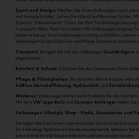
Sport und Design
: Machen Sie Ihren Volkswagen noch attra
und Kompletträder: Gehen Sie stilvoll auf Nummer Sicher. M
Zubehör. Infotainment: Teilen Sie Ihre Technikbegeisterun
Transport: Mehr Platz fürs Leben: Mit Volkswagen Original T
hinterm Steuer Ihres Volkswagen richtig wohlfühlen, bieten 
Volkswagen Original Service und Pflege Sortiment schützen u
Transport
: Bringen Sie mit den Volkwagen
Grundträgern
u
abgestimmt.
Komfort & Schutz
: Schützen Sie den Innenraum Ihres Vo
Pflege & Flüssigkeiten
: Sie möchten kleine Kratzer versc
AdBlue Harnstofflösung
,
Hydrauliköl
und
Servolenkun
Weiteres
: Volkswagen bietet auch Produkte für den Verzehr.
Mit dem
VW Lego Bulli
und
Caravan Anhänger
haben Sie u
Volkswagen Lifestyle Shop - Mode, Accessoires und Fa
Sie legen Wert auf einen eigenen Style? Dann sicherlich auc
Ihr Fahrzeug. Optimieren Sie die Aerodynamik, betonen Sie 
Jetzt online im VW Shop entdecken und überzeugen lassen.