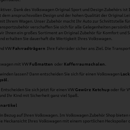
ktiver. Dank des Volkswagen Original Sport und Design Zubehörs ist I
it dem anspruchsvollen Design und der hohen Qualität der Original 
g mit Ihrem Wagen. Unser Zubehör macht Ihr Auto zur Schnittstelle
ransportzubehör verschaffen Sie sich für alle Gelegenheiten persönli
wir Ihnen ein großes Sortiment an Original Zubehör für Komfort und 
nd erhalten Sie dauerhaft die Wertigkeit Ihres Volkswagen.
nd VW
Fahrradträgern
Ihre Fahrräder sicher ans Ziel. Die Transp
lkswagen mit VW
Fußmatten
oder
Kofferraumschalen
.
hwinden lassen? Dann entscheiden Sie sich für einen Volkswagen
Lack
gsöl
.
 Entscheiden Sie sich jetzt für einen VW
Gewürz Ketchup
oder für 
nd Ihr Kind mit Sicherheit ganz viel Spaß.
nartikel
h in Bezug auf Ihren Volkswagen. Im Volkswagen Zubehör Shop bieten w
die Heckansicht Ihres Volkswagen mit einem sportlichen Heckspoiler