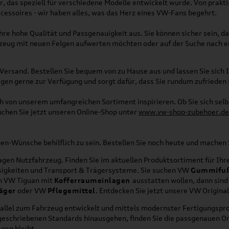
, das speziell für verschiedene Modelle entwickelt wurde. Von pra
essoires - wir haben alles, was das Herz eines VW-Fans begehrt.
re hohe Qualität und Passgenauigkeit aus. Sie können sicher sein, da
rzeug mit neuen Felgen aufwerten möchten oder auf der Suche nach e
Versand. Bestellen Sie bequem von zu Hause aus und lassen Sie sich I
gen gerne zur Verfügung und sorgt dafür, dass Sie rundum zufrieden 
ich von unserem umfangreichen Sortiment inspirieren. Ob Sie sich se
uchen Sie jetzt unseren Online-Shop unter
www.vw-shop-zubehoer.de
agen-Wünsche behilflich zu sein. Bestellen Sie noch heute und mache
en Nutzfahrzeug. Finden Sie im aktuellen Produktsortiment für Ihre
üssigkeiten und Transport & Trägersysteme. Sie suchen VW
Gummifu
en VW Tiguan mit
Kofferraumeinlagen
ausstatten wollen, dann sind
äger
oder VW
Pflegemittel
. Entdecken Sie jetzt unsere VW Origina
allel zum Fahrzeug entwickelt und mittels modernster Fertigungspro
orgeschriebenen Standards hinausgehen, finden Sie die passgenauen O
gen bleibt.