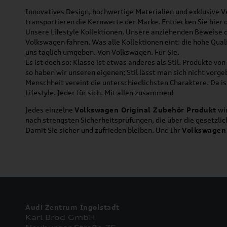
Innovatives Design, hochwertige Materialien und exklusive Ve
transportieren die Kernwerte der Marke. Entdecken Sie hier 
Unsere Lifestyle Kollektionen. Unsere anziehenden Beweise da
Volkswagen fahren. Was alle Kollektionen eint: die hohe Qua
uns täglich umgeben. Von Volkswagen. Für Sie.
Es ist doch so: Klasse ist etwas anderes als Stil. Produkte v
so haben wir unseren eigenen; Stil lässt man sich nicht vorg
Menschheit vereint die unterschiedlichsten Charaktere. Da is
Lifestyle. Jeder für sich. Mit allen zusammen!
Jedes einzelne
Volkswagen Original Zubehör Produkt
wir
nach strengsten Sicherheitsprüfungen, die über die gesetzl
Damit Sie sicher und zufrieden bleiben. Und Ihr
Volkswagen
Audi Zentrum Ingolstadt
Karl Brod GmbH