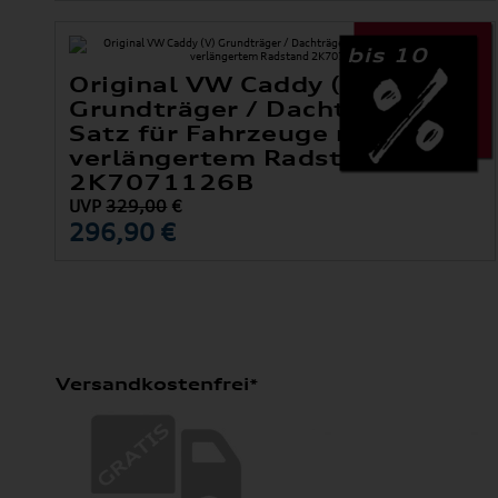
bis 10
Original VW Caddy (V)
Grundträger / Dachträger
Satz für Fahrzeuge mit
verlängertem Radstand
2K7071126B
UVP
329,00
€
296,90 €
Versandkostenfrei*