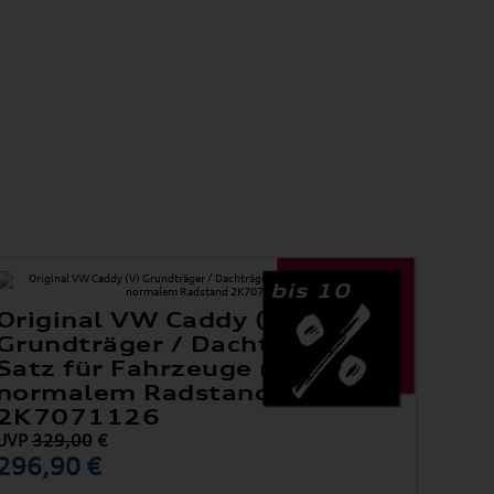
bis 10
Original VW Caddy (V)
Grundträger / Dachträger
Satz für Fahrzeuge mit
normalem Radstand
2K7071126
UVP
329,00
€
296,90 €