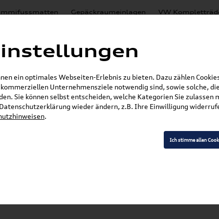
mmifussmatten
Gepäckraumeinlagen
VW Kompletträd
Mystery Boxen
Motoröl
% Sale
Nachrüstlösungen
instellungen
en
Lackierungen
en ein optimales Webseiten-Erlebnis zu bieten. Dazu zählen Cookies,
E-Mail
r kommerziellen Unternehmensziele notwendig sind, sowie solche, die
en. Sie können selbst entscheiden, welche Kategorien Sie zulassen 
»
»
VW Zubehör
Transport- & Trägersysteme
Gr
r Datenschutzerklärung wieder ändern, z.B. Ihre Einwilligung widerru
hutzhinweisen
.
Ich stimme allen Cook
Modell wählen
K