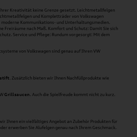
hrer Kreativität keine Grenze gesetzt. Leichtmetallfelgen
Leichtmetallfelgen und Kompletträder von Volkswagen
 für moderne Kommunikations- und Unterhaltungsmedien.
che Freiräume nach Maß. Komfort und Schutz: Damit Sie sich
Schutz. Service und Pflege: Rundum vorgesorgt: Mit dem
ortsysteme von Volkswagen sind genau auf Ihren VW
stift
. Zusätzlich bieten wir Ihnen Nachfüllprodukte wie
VW
Grillsaucen
. Auch die Spielfreude kommt nicht zu kurz.
ir Ihnen ein vielfältiges Angebot an Zubehör Produkten für
 oder erwerben Sie Alufelgen genau nach Ihrem Geschmack.