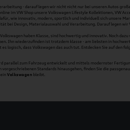
rarbeitung - darauf legen wir nicht nicht nur bei unseren Autos gro
online im VW Shop unsere Volkswagen Lifestyle Kollektionen, VW Acce
für, wie innovativ, modern, sportlich und individuell sich unsere Ma
lität bei Design, Materialauswahl und Verarbeitung. Darauf legen wir
on Volkswagen haben Klasse, sind hochwertig und innovativ. Noch dazu
eben. Ihn wiederzufinden ist trotzdem klasse - am liebsten in hochwer
t es logisch, dass Volkswagen das auch tut. Entdecken Sie auf den fo
d parallel zum Fahrzeug entwickelt und mittels modernster Fertigun
ich vorgeschriebenen Standards hinausgehen, finden Sie die passgena
ein
Volkswagen
bleibt.