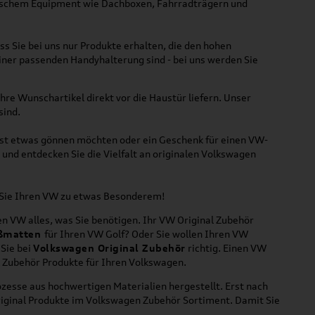
ktischem Equipment wie Dachboxen, Fahrradträgern und
ss Sie bei uns nur Produkte erhalten, die den hohen
iner passenden Handyhalterung sind - bei uns werden Sie
hre Wunschartikel direkt vor die Haustür liefern. Unser
sind.
lbst etwas gönnen möchten oder ein Geschenk für einen VW-
und entdecken Sie die Vielfalt an originalen Volkswagen
n Sie Ihren VW zu etwas Besonderem!
n VW alles, was Sie benötigen. Ihr VW Original Zubehör
ßmatten
für Ihren VW Golf? Oder Sie wollen Ihren VW
 Sie bei
Volkswagen Original Zubehör
richtig. Einen VW
l Zubehör Produkte für Ihren Volkswagen.
zesse aus hochwertigen Materialien hergestellt. Erst nach
riginal Produkte im Volkswagen Zubehör Sortiment. Damit Sie