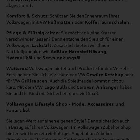
abgestimmt.
Komfort & Schutz
: Schützen Sie den Innenraum Ihres
Volkswagen mit VW
Fußmatten
oder
Kofferraumschalen
.
Pflege & Flüssigkeiten
: Sie möchten kleine Kratzer
verschwinden lassen? Dann entscheiden Sie sich für einen
Volkswagen
Lackstift
. Zusätzlich bieten wir Ihnen
Nachfüllprodukte wie
AdBlue Harnstofflösung
,
Hydrauliköl
und
Servolenkungsöl
.
Weiteres
: Volkswagen bietet auch Produkte für den Verzehr.
Entscheiden Sie sich jetzt für einen VW
Gewürz Ketchup
oder
für VW
Grillsaucen
. Auch die Spielfreude kommt nicht zu
kurz. Mit dem
VW Lego Bulli
und
Caravan Anhänger
haben
Sie und Ihr Kind mit Sicherheit ganz viel Spaß.
Volkswagen Lifestyle Shop - Mode, Accessoires und
Fanartikel
Sie legen Wert auf einen eigenen Style? Dann sicherlich auch
in Bezug auf Ihren Volkswagen. Im Volkswagen Zubehör Shop
bieten wir Ihnen ein vielfältiges Angebot an Zubehör
Produkten für Ihr Fahrzeug. Optimieren Sie die Aerodynamik,