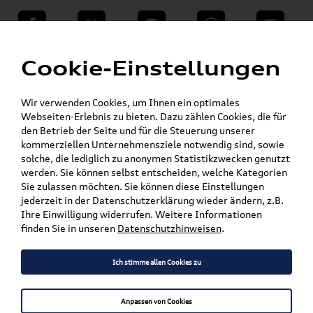
teilen
Twitter
Instagram
WhatsApp
E-Mail
Menü
»
Cookie-Einstellungen
VW Shop - VW Originalteile und Zubehör
»
»
VW Zubehör
Komfort & Schutz
»
Gepäckraumeinlagen
Touran
Wir verwenden Cookies, um Ihnen ein optimales
Webseiten-Erlebnis zu bieten. Dazu zählen Cookies, die für
den Betrieb der Seite und für die Steuerung unserer
Mein Kundenkonto
Warenkorb
kommerziellen Unternehmensziele notwendig sind, sowie
solche, die lediglich zu anonymen Statistikzwecken genutzt
Artikel für ihr Modell
werden. Sie können selbst entscheiden, welche Kategorien
Sie zulassen möchten. Sie können diese Einstellungen
Marke wählen
jederzeit in der Datenschutzerklärung wieder ändern, z.B.
Ihre Einwilligung widerrufen. Weitere Informationen
Modell wählen
finden Sie in unseren
Datenschutzhinweisen
.
Karosserieform wählen
Ich stimme allen Cookies zu
Anpassen von Cookies