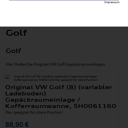
Impressum
Golf
Golf
Hier finden Sie Original VW Golf Gepäckraumeinlagen
Original VW Golf (8) (variabler
Ladeboden)
Gepäckraumeinlage /
Kofferraumwanne, 5H0061160
!Nur geeignet für obere Position!
88,90 €