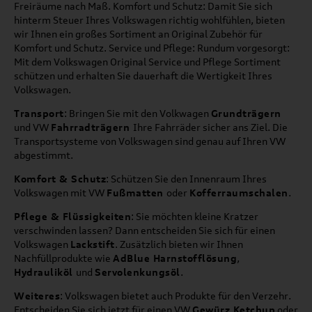
Freiräume nach Maß. Komfort und Schutz: Damit Sie sich
hinterm Steuer Ihres Volkswagen richtig wohlfühlen, bieten
wir Ihnen ein großes Sortiment an Original Zubehör für
Komfort und Schutz. Service und Pflege: Rundum vorgesorgt:
Mit dem Volkswagen Original Service und Pflege Sortiment
schützen und erhalten Sie dauerhaft die Wertigkeit Ihres
Volkswagen.
Transport
: Bringen Sie mit den Volkwagen
Grundträgern
und VW
Fahrradträgern
Ihre Fahrräder sicher ans Ziel. Die
Transportsysteme von Volkswagen sind genau auf Ihren VW
abgestimmt.
Komfort & Schutz
: Schützen Sie den Innenraum Ihres
Volkswagen mit VW
Fußmatten
oder
Kofferraumschalen
.
Pflege & Flüssigkeiten
: Sie möchten kleine Kratzer
verschwinden lassen? Dann entscheiden Sie sich für einen
Volkswagen
Lackstift
. Zusätzlich bieten wir Ihnen
Nachfüllprodukte wie
AdBlue Harnstofflösung
,
Hydrauliköl
und
Servolenkungsöl
.
Weiteres
: Volkswagen bietet auch Produkte für den Verzehr.
Entscheiden Sie sich jetzt für einen VW
Gewürz Ketchup
oder