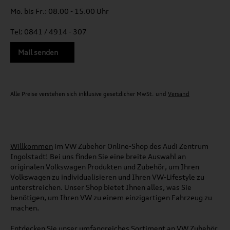
Mo. bis Fr.: 08.00 - 15.00 Uhr
Tel: 0841 / 4914 - 307
Mail senden
Alle Preise verstehen sich inklusive gesetzlicher MwSt. und
Versand
Willkommen
im VW Zubehör Online-Shop des Audi Zentrum
Ingolstadt! Bei uns finden Sie eine breite Auswahl an
originalen Volkswagen Produkten und Zubehör, um Ihren
Volkswagen zu individualisieren und Ihren VW-Lifestyle zu
unterstreichen. Unser Shop bietet Ihnen alles, was Sie
benötigen, um Ihren VW zu einem einzigartigen Fahrzeug zu
machen.
Entdecken Sie unser umfangreiches Sortiment an VW Zubehör,