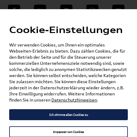
teilen
Twitter
Instagram
WhatsApp
E-Mail
Menü
»
Cookie-Einstellungen
VW Shop - VW Originalteile und Zubehör
»
»
VW Zubehör
Komfort & Schutz
»
Gepäckraumeinlagen
Golf
Wir verwenden Cookies, um Ihnen ein optimales
Webseiten-Erlebnis zu bieten. Dazu zählen Cookies, die für
den Betrieb der Seite und für die Steuerung unserer
Mein Kundenkonto
Warenkorb
kommerziellen Unternehmensziele notwendig sind, sowie
solche, die lediglich zu anonymen Statistikzwecken genutzt
Artikel für ihr Modell
werden. Sie können selbst entscheiden, welche Kategorien
Sie zulassen möchten. Sie können diese Einstellungen
Marke wählen
jederzeit in der Datenschutzerklärung wieder ändern, z.B.
Ihre Einwilligung widerrufen. Weitere Informationen
Modell wählen
finden Sie in unseren
Datenschutzhinweisen
.
Karosserieform wählen
Ich stimme allen Cookies zu
Anpassen von Cookies