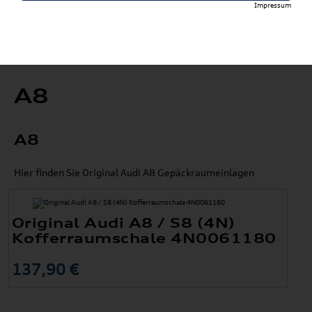
Impressum
A8
A8
Hier finden Sie Original Audi A8 Gepäckraumeinlagen
Original Audi A8 / S8 (4N)
Kofferraumschale 4N0061180
137,90 €