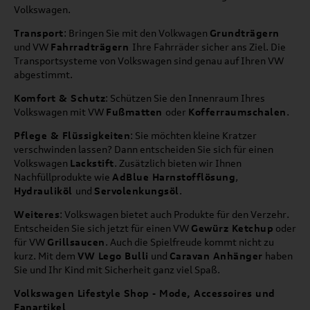
Volkswagen.
Transport
: Bringen Sie mit den Volkwagen
Grundträgern
und VW
Fahrradträgern
Ihre Fahrräder sicher ans Ziel. Die
Transportsysteme von Volkswagen sind genau auf Ihren VW
abgestimmt.
Komfort & Schutz
: Schützen Sie den Innenraum Ihres
Volkswagen mit VW
Fußmatten
oder
Kofferraumschalen
.
Pflege & Flüssigkeiten
: Sie möchten kleine Kratzer
verschwinden lassen? Dann entscheiden Sie sich für einen
Volkswagen
Lackstift
. Zusätzlich bieten wir Ihnen
Nachfüllprodukte wie
AdBlue Harnstofflösung
,
Hydrauliköl
und
Servolenkungsöl
.
Weiteres
: Volkswagen bietet auch Produkte für den Verzehr.
Entscheiden Sie sich jetzt für einen VW
Gewürz Ketchup
oder
für VW
Grillsaucen
. Auch die Spielfreude kommt nicht zu
kurz. Mit dem
VW Lego Bulli
und
Caravan Anhänger
haben
Sie und Ihr Kind mit Sicherheit ganz viel Spaß.
Volkswagen Lifestyle Shop - Mode, Accessoires und
Fanartikel