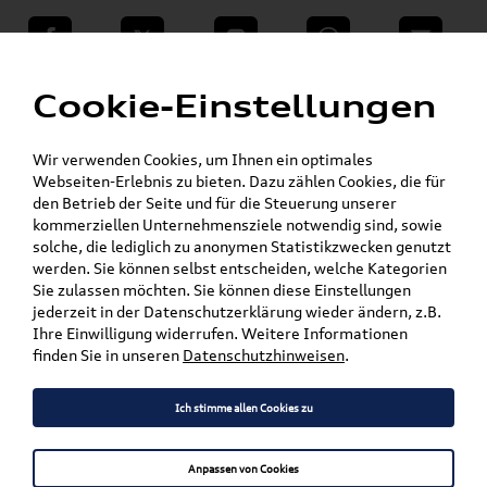
teilen
Twitter
Instagram
WhatsApp
E-Mail
Menü
»
Cookie-Einstellungen
VW Shop - VW Originalteile und Zubehör
»
»
Audi Produkte
Audi Original Zubehör
»
Komfort & Schutz
Gepäckraumeinlagen
Wir verwenden Cookies, um Ihnen ein optimales
»
A8
Webseiten-Erlebnis zu bieten. Dazu zählen Cookies, die für
den Betrieb der Seite und für die Steuerung unserer
kommerziellen Unternehmensziele notwendig sind, sowie
Mein Kundenkonto
Warenkorb
solche, die lediglich zu anonymen Statistikzwecken genutzt
werden. Sie können selbst entscheiden, welche Kategorien
Artikel für ihr Modell
Sie zulassen möchten. Sie können diese Einstellungen
jederzeit in der Datenschutzerklärung wieder ändern, z.B.
Marke wählen
Ihre Einwilligung widerrufen. Weitere Informationen
finden Sie in unseren
Datenschutzhinweisen
.
Modell wählen
Ich stimme allen Cookies zu
Karosserieform wählen
Anpassen von Cookies