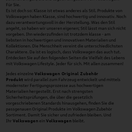
Für Sie.
Es ist doch so: Klasse ist etwas anderes als Stil. Produkte von
Volkswagen haben Klasse, sind hochwertig und innovativ. Noch
dazu verantwortungsvoll in der Herstellung. Was den Stil
angeht, so haben wir unseren eigenen; Stil lässt man sich nicht
vorgeben. Ihn wiederzufinden ist trotzdem klasse - am
liebsten in hochwertigen und innovativen Materialien und
Kollektionen. Die Menschheit vereint die unterschiedlichsten
Charaktere. Da ist es logisch, dass Volkswagen das auch tut.
Entdecken Sie auf den folgenden Seiten die Vielfalt des Lebens
mit Volkswagen Lifestyle. Jeder für sich. Mit allen zusammen!
Jedes einzelne
Volkswagen Original Zubehör
Produkt
wird parallel zum Fahrzeug entwickelt und mittels
modernster Fertigungsprozesse aus hochwertigen
Materialien hergestellt. Erst nach strengsten
Sicherheitsprüfungen, die über die gesetzlich
vorgeschriebenen Standards hinausgehen, finden Sie die
passgenauen Original Produkte im Volkswagen Zubehör
Sortiment. Damit Sie sicher und zufrieden bleiben. Und
Ihr
Volkswagen
ein
Volkswagen
bleibt.