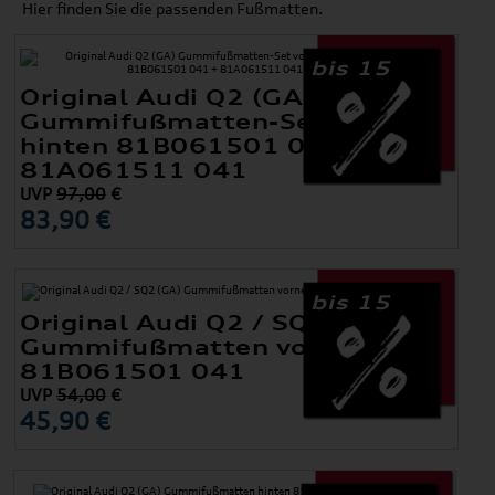
Hier finden Sie die passenden Fußmatten.
bis 15
Original Audi Q2 (GA)
Gummifußmatten-Set vorne +
hinten 81B061501 041 +
81A061511 041
UVP
97,00
€
83,90 €
bis 15
Original Audi Q2 / SQ2 (GA)
Gummifußmatten vorne
81B061501 041
UVP
54,00
€
45,90 €