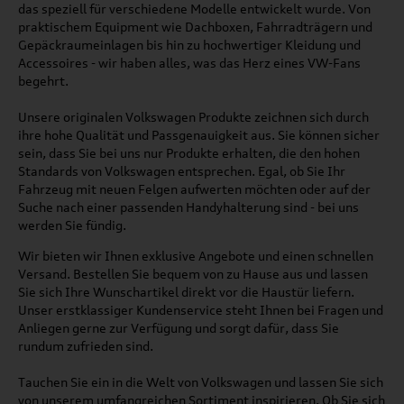
das speziell für verschiedene Modelle entwickelt wurde. Von
praktischem Equipment wie Dachboxen, Fahrradträgern und
Gepäckraumeinlagen bis hin zu hochwertiger Kleidung und
Accessoires - wir haben alles, was das Herz eines VW-Fans
begehrt.
Unsere originalen Volkswagen Produkte zeichnen sich durch
ihre hohe Qualität und Passgenauigkeit aus. Sie können sicher
sein, dass Sie bei uns nur Produkte erhalten, die den hohen
Standards von Volkswagen entsprechen. Egal, ob Sie Ihr
Fahrzeug mit neuen Felgen aufwerten möchten oder auf der
Suche nach einer passenden Handyhalterung sind - bei uns
werden Sie fündig.
Wir bieten wir Ihnen exklusive Angebote und einen schnellen
Versand. Bestellen Sie bequem von zu Hause aus und lassen
Sie sich Ihre Wunschartikel direkt vor die Haustür liefern.
Unser erstklassiger Kundenservice steht Ihnen bei Fragen und
Anliegen gerne zur Verfügung und sorgt dafür, dass Sie
rundum zufrieden sind.
Tauchen Sie ein in die Welt von Volkswagen und lassen Sie sich
von unserem umfangreichen Sortiment inspirieren. Ob Sie sich