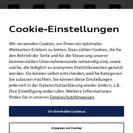
teilen
Twitter
Instagram
WhatsApp
E-Mail
Menü
»
Cookie-Einstellungen
VW Shop - VW Originalteile und Zubehör
»
»
Audi Produkte
Audi Original Zubehör
»
Komfort & Schutz
Gepäckraumeinlagen
Wir verwenden Cookies, um Ihnen ein optimales
»
A4 / S4 / RS4
Webseiten-Erlebnis zu bieten. Dazu zählen Cookies, die für
den Betrieb der Seite und für die Steuerung unserer
kommerziellen Unternehmensziele notwendig sind, sowie
Mein Kundenkonto
Warenkorb
solche, die lediglich zu anonymen Statistikzwecken genutzt
werden. Sie können selbst entscheiden, welche Kategorien
Artikel für ihr Modell
Sie zulassen möchten. Sie können diese Einstellungen
jederzeit in der Datenschutzerklärung wieder ändern, z.B.
Marke wählen
Ihre Einwilligung widerrufen. Weitere Informationen
finden Sie in unseren
Datenschutzhinweisen
.
Modell wählen
Ich stimme allen Cookies zu
Karosserieform wählen
Anpassen von Cookies