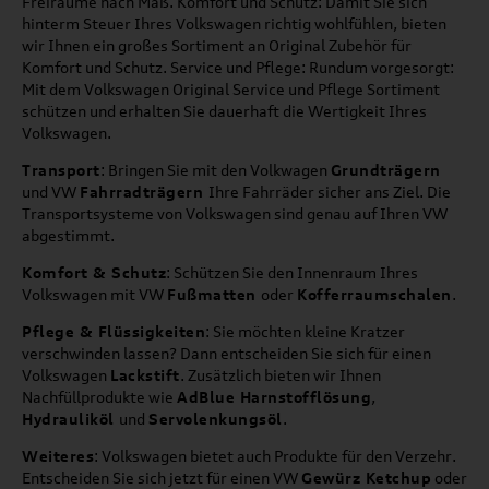
Freiräume nach Maß. Komfort und Schutz: Damit Sie sich
hinterm Steuer Ihres Volkswagen richtig wohlfühlen, bieten
wir Ihnen ein großes Sortiment an Original Zubehör für
Komfort und Schutz. Service und Pflege: Rundum vorgesorgt:
Mit dem Volkswagen Original Service und Pflege Sortiment
schützen und erhalten Sie dauerhaft die Wertigkeit Ihres
Volkswagen.
Transport
: Bringen Sie mit den Volkwagen
Grundträgern
und VW
Fahrradträgern
Ihre Fahrräder sicher ans Ziel. Die
Transportsysteme von Volkswagen sind genau auf Ihren VW
abgestimmt.
Komfort & Schutz
: Schützen Sie den Innenraum Ihres
Volkswagen mit VW
Fußmatten
oder
Kofferraumschalen
.
Pflege & Flüssigkeiten
: Sie möchten kleine Kratzer
verschwinden lassen? Dann entscheiden Sie sich für einen
Volkswagen
Lackstift
. Zusätzlich bieten wir Ihnen
Nachfüllprodukte wie
AdBlue Harnstofflösung
,
Hydrauliköl
und
Servolenkungsöl
.
Weiteres
: Volkswagen bietet auch Produkte für den Verzehr.
Entscheiden Sie sich jetzt für einen VW
Gewürz Ketchup
oder