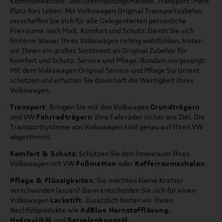
Kommunikations- und Unterhaltungsmedien. Transport: Mehr
Platz fürs Leben: Mit Volkswagen Original Transportzubehör
verschaffen Sie sich für alle Gelegenheiten persönliche
Freiräume nach Maß. Komfort und Schutz: Damit Sie sich
hinterm Steuer Ihres Volkswagen richtig wohlfühlen, bieten
wir Ihnen ein großes Sortiment an Original Zubehör für
Komfort und Schutz. Service und Pflege: Rundum vorgesorgt:
Mit dem Volkswagen Original Service und Pflege Sortiment
schützen und erhalten Sie dauerhaft die Wertigkeit Ihres
Volkswagen.
Transport
: Bringen Sie mit den Volkwagen
Grundträgern
und VW
Fahrradträgern
Ihre Fahrräder sicher ans Ziel. Die
Transportsysteme von Volkswagen sind genau auf Ihren VW
abgestimmt.
Komfort & Schutz
: Schützen Sie den Innenraum Ihres
Volkswagen mit VW
Fußmatten
oder
Kofferraumschalen
.
Pflege & Flüssigkeiten
: Sie möchten kleine Kratzer
verschwinden lassen? Dann entscheiden Sie sich für einen
Volkswagen
Lackstift
. Zusätzlich bieten wir Ihnen
Nachfüllprodukte wie
AdBlue Harnstofflösung
,
Hydrauliköl
und
Servolenkungsöl
.