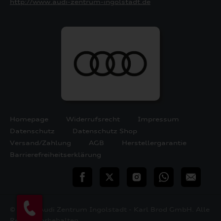
http://www.audi-zentrum-ingolstadt.de
Homepage
Widerrufsrecht
Impressum
Datenschutz
Datenschutz Shop
Versand/Zahlung
AGB
Herstellergarantie
Barrierefreiheitserklärung
teilen
Twitter
Instagram
WhatsApp
E-
Mail
© 2026 Audi Zentrum Ingolstadt - Karl Brod GmbH. Alle
Rechte vorbehalten