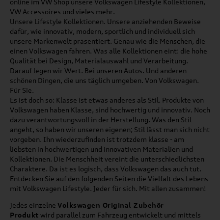
online im VW Shop unsere Volkswagen Lifestyle Kollektionen,
VW Accessoires und vieles mehr.
Unsere Lifestyle Kollektionen. Unsere anziehenden Beweise
dafür, wie innovativ, modern, sportlich und individuell sich
unsere Markenwelt präsentiert. Genau wie die Menschen, die
einen Volkswagen fahren. Was alle Kollektionen eint: die hohe
Qualität bei Design, Materialauswahl und Verarbeitung.
Darauf legen wir Wert. Bei unseren Autos. Und anderen
schönen Dingen, die uns täglich umgeben. Von Volkswagen.
Für Sie.
Es ist doch so: Klasse ist etwas anderes als Stil. Produkte von
Volkswagen haben Klasse, sind hochwertig und innovativ. Noch
dazu verantwortungsvoll in der Herstellung. Was den Stil
angeht, so haben wir unseren eigenen; Stil lässt man sich nicht
vorgeben. Ihn wiederzufinden ist trotzdem klasse - am
liebsten in hochwertigen und innovativen Materialien und
Kollektionen. Die Menschheit vereint die unterschiedlichsten
Charaktere. Da ist es logisch, dass Volkswagen das auch tut.
Entdecken Sie auf den folgenden Seiten die Vielfalt des Lebens
mit Volkswagen Lifestyle. Jeder für sich. Mit allen zusammen!
Jedes einzelne
Volkswagen Original Zubehör
Produkt
wird parallel zum Fahrzeug entwickelt und mittels