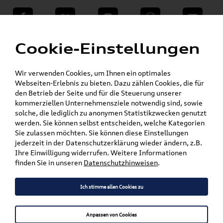
teilen
Twitter
Instagram
WhatsApp
E-Mail
Menü
»
Cookie-Einstellungen
VW Shop - VW Originalteile und Zubehör
»
»
Audi Produkte
Audi Original Zubehör
»
»
Komfort & Schutz
Aufbewahrung
Wir verwenden Cookies, um Ihnen ein optimales
Aufbewahrung im Fahrzeug
Webseiten-Erlebnis zu bieten. Dazu zählen Cookies, die für
den Betrieb der Seite und für die Steuerung unserer
kommerziellen Unternehmensziele notwendig sind, sowie
Mein Kundenkonto
Warenkorb
solche, die lediglich zu anonymen Statistikzwecken genutzt
werden. Sie können selbst entscheiden, welche Kategorien
Artikel für ihr Modell
Sie zulassen möchten. Sie können diese Einstellungen
jederzeit in der Datenschutzerklärung wieder ändern, z.B.
Marke wählen
Ihre Einwilligung widerrufen. Weitere Informationen
finden Sie in unseren
Datenschutzhinweisen
.
Modell wählen
Ich stimme allen Cookies zu
Karosserieform wählen
Anpassen von Cookies