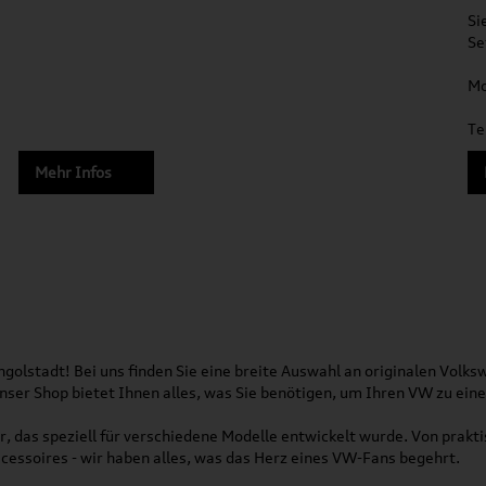
Si
Se
Mo
Te
Mehr Infos
olstadt! Bei uns finden Sie eine breite Auswahl an originalen Vol
 Unser Shop bietet Ihnen alles, was Sie benötigen, um Ihren VW zu ei
, das speziell für verschiedene Modelle entwickelt wurde. Von pra
essoires - wir haben alles, was das Herz eines VW-Fans begehrt.