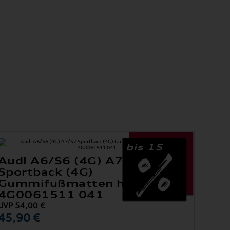
bis 15
Audi A6/S6 (4G) A7/S7
Sportback (4G)
Gummifußmatten hinten
4G0061511 041
UVP
54,00
€
45,90 €