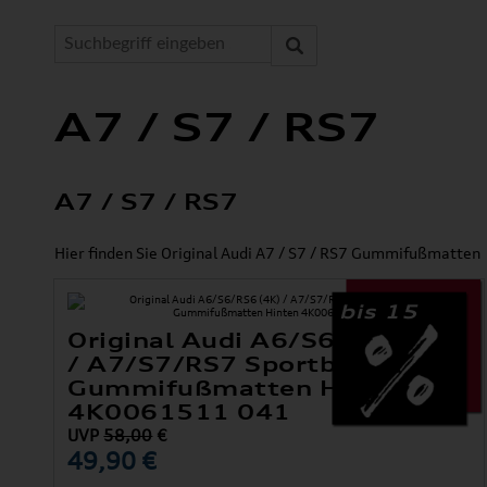
A7 / S7 / RS7
A7 / S7 / RS7
Hier finden Sie Original Audi A7 / S7 / RS7 Gummifußmatten
bis 15
Original Audi A6/S6/RS6 (4K)
/ A7/S7/RS7 Sportback (4K)
Gummifußmatten Hinten
4K0061511 041
UVP
58,00
€
49,90 €