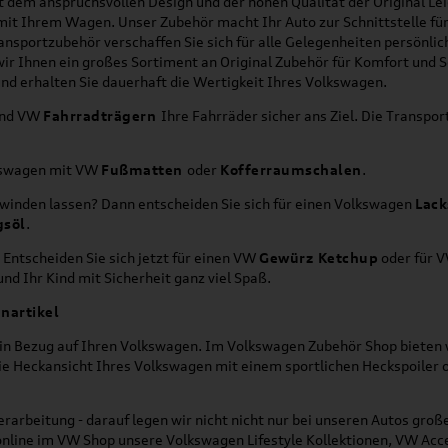
it dem anspruchsvollen Design und der hohen Qualität der Original 
g mit Ihrem Wagen. Unser Zubehör macht Ihr Auto zur Schnittstelle
ransportzubehör verschaffen Sie sich für alle Gelegenheiten persönli
wir Ihnen ein großes Sortiment an Original Zubehör für Komfort und 
nd erhalten Sie dauerhaft die Wertigkeit Ihres Volkswagen.
nd VW
Fahrradträgern
Ihre Fahrräder sicher ans Ziel. Die Transp
lkswagen mit VW
Fußmatten
oder
Kofferraumschalen
.
hwinden lassen? Dann entscheiden Sie sich für einen Volkswagen
Lack
gsöl
.
 Entscheiden Sie sich jetzt für einen VW
Gewürz Ketchup
oder für 
nd Ihr Kind mit Sicherheit ganz viel Spaß.
nartikel
h in Bezug auf Ihren Volkswagen. Im Volkswagen Zubehör Shop bieten w
die Heckansicht Ihres Volkswagen mit einem sportlichen Heckspoiler
rarbeitung - darauf legen wir nicht nicht nur bei unseren Autos gro
online im VW Shop unsere Volkswagen Lifestyle Kollektionen, VW Acce