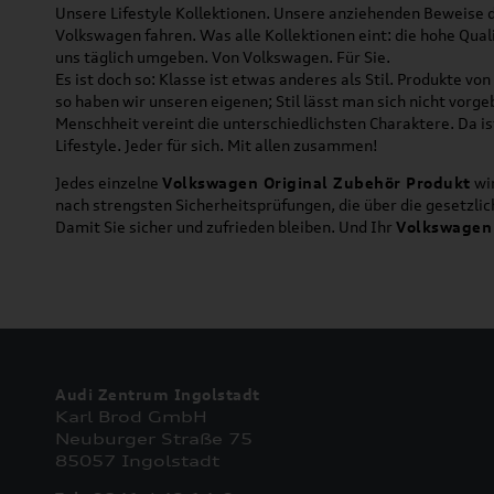
Unsere Lifestyle Kollektionen. Unsere anziehenden Beweise da
Volkswagen fahren. Was alle Kollektionen eint: die hohe Qua
uns täglich umgeben. Von Volkswagen. Für Sie.
Es ist doch so: Klasse ist etwas anderes als Stil. Produkte v
so haben wir unseren eigenen; Stil lässt man sich nicht vorg
Menschheit vereint die unterschiedlichsten Charaktere. Da is
Lifestyle. Jeder für sich. Mit allen zusammen!
Jedes einzelne
Volkswagen Original Zubehör Produkt
wir
nach strengsten Sicherheitsprüfungen, die über die gesetzl
Damit Sie sicher und zufrieden bleiben. Und Ihr
Volkswagen
Audi Zentrum Ingolstadt
Karl Brod GmbH
Neuburger Straße 75
85057 Ingolstadt