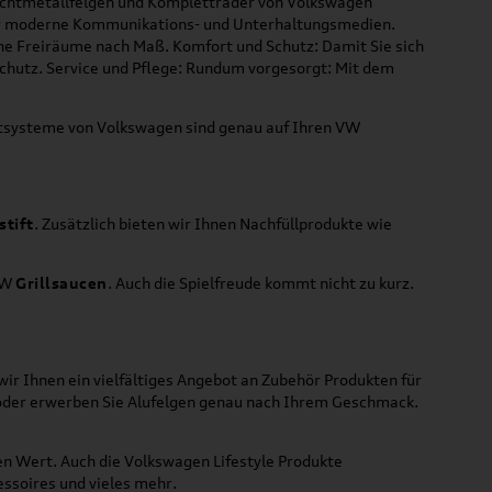
Leichtmetallfelgen und Kompletträder von Volkswagen
 für moderne Kommunikations- und Unterhaltungsmedien.
che Freiräume nach Maß. Komfort und Schutz: Damit Sie sich
Schutz. Service und Pflege: Rundum vorgesorgt: Mit dem
ortsysteme von Volkswagen sind genau auf Ihren VW
stift
. Zusätzlich bieten wir Ihnen Nachfüllprodukte wie
VW
Grillsaucen
. Auch die Spielfreude kommt nicht zu kurz.
ir Ihnen ein vielfältiges Angebot an Zubehör Produkten für
 oder erwerben Sie Alufelgen genau nach Ihrem Geschmack.
ßen Wert. Auch die Volkswagen Lifestyle Produkte
ssoires und vieles mehr.