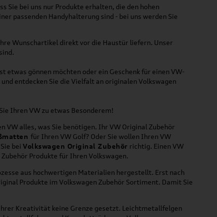
ss Sie bei uns nur Produkte erhalten, die den hohen
iner passenden Handyhalterung sind - bei uns werden Sie
hre Wunschartikel direkt vor die Haustür liefern. Unser
sind.
lbst etwas gönnen möchten oder ein Geschenk für einen VW-
und entdecken Sie die Vielfalt an originalen Volkswagen
n Sie Ihren VW zu etwas Besonderem!
n VW alles, was Sie benötigen. Ihr VW Original Zubehör
ßmatten
für Ihren VW Golf? Oder Sie wollen Ihren VW
 Sie bei
Volkswagen Original Zubehör
richtig. Einen VW
l Zubehör Produkte für Ihren Volkswagen.
zesse aus hochwertigen Materialien hergestellt. Erst nach
riginal Produkte im Volkswagen Zubehör Sortiment. Damit Sie
hrer Kreativität keine Grenze gesetzt. Leichtmetallfelgen