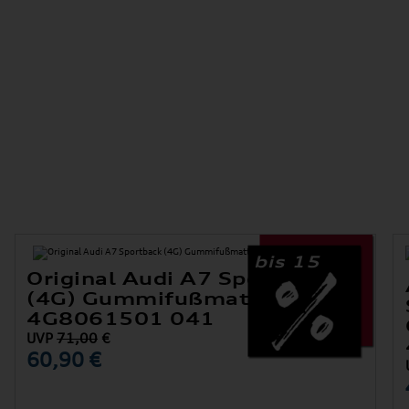
bis 15
Original Audi A7 Sportback
(4G) Gummifußmatten Vorne
4G8061501 041
UVP
71,00
€
60,90 €