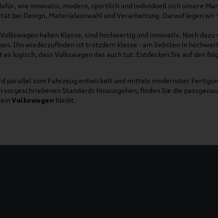
für, wie innovativ, modern, sportlich und individuell sich unsere Ma
lität bei Design, Materialauswahl und Verarbeitung. Darauf legen wir
on Volkswagen haben Klasse, sind hochwertig und innovativ. Noch dazu
eben. Ihn wiederzufinden ist trotzdem klasse - am liebsten in hochwer
t es logisch, dass Volkswagen das auch tut. Entdecken Sie auf den fo
d parallel zum Fahrzeug entwickelt und mittels modernster Fertigun
ich vorgeschriebenen Standards hinausgehen, finden Sie die passgena
ein
Volkswagen
bleibt.