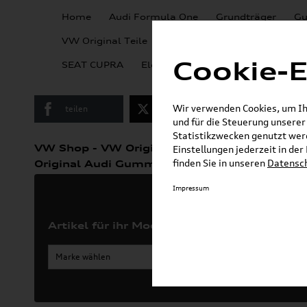
Home
Audi Formula One
Grundträger
Gu
VW Kollektion &
VW Original Teile
Lifestyle
Cookie-E
SEAT CUPRA
Elektromobilität
KSE Wallbox
Wir verwenden Cookies, um Ihn
teilen
Twitter
Instagram
und für die Steuerung unsere
Statistikzwecken genutzt werd
»
VW Shop - VW Originalteile und Zubehör
Einstellungen jederzeit in de
»
finden Sie in unseren
Datensc
Original Audi Gummifußmatten
A7 / S7 /
Impressum
Artikel für ihr Modell
Marke wählen