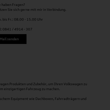
e haben Fragen?
tzen Sie sich gerne mit mir in Verbindung.
. bis Fr.: 08.00 - 15.00 Uhr
l: 0841 / 4914 - 307
Mail senden
kswagen Produkten und Zubehör, um Ihren Volkswagen zu
nem einzigartigen Fahrzeug zu machen.
ktischem Equipment wie Dachboxen, Fahrradträgern und