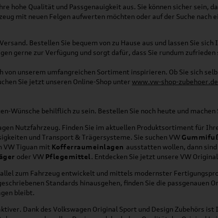
re hohe Qualität und Passgenauigkeit aus. Sie können sicher sein, da
rzeug mit neuen Felgen aufwerten möchten oder auf der Suche nach e
Versand. Bestellen Sie bequem von zu Hause aus und lassen Sie sich I
gen gerne zur Verfügung und sorgt dafür, dass Sie rundum zufrieden 
ich von unserem umfangreichen Sortiment inspirieren. Ob Sie sich se
uchen Sie jetzt unseren Online-Shop unter
www.vw-shop-zubehoer.de
agen-Wünsche behilflich zu sein. Bestellen Sie noch heute und mache
en Nutzfahrzeug. Finden Sie im aktuellen Produktsortiment für Ihre
üssigkeiten und Transport & Trägersysteme. Sie suchen VW
Gummifu
en VW Tiguan mit
Kofferraumeinlagen
ausstatten wollen, dann sind
äger
oder VW
Pflegemittel
. Entdecken Sie jetzt unsere VW Origina
allel zum Fahrzeug entwickelt und mittels modernster Fertigungspro
orgeschriebenen Standards hinausgehen, finden Sie die passgenauen O
gen bleibt.
ktiver. Dank des Volkswagen Original Sport und Design Zubehörs ist I