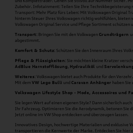
und Kompletträder: Gehen Sie stilvoll auf Nummer Sicher. M
Zubehör. Infotainment: Teilen Sie Ihre Technikbegeisterun
Transport: Mehr Platz fürs Leben: Mit Volkswagen Original T
hinterm Steuer Ihres Volkswagen richtig wohlfühlen, bieten 
Volkswagen Original Service und Pflege Sortiment schützen u
Transport
: Bringen Sie mit den Volkwagen
Grundträgern
u
abgestimmt.
Komfort & Schutz
: Schützen Sie den Innenraum Ihres Vo
Pflege & Flüssigkeiten
: Sie möchten kleine Kratzer versc
AdBlue Harnstofflösung
,
Hydrauliköl
und
Servolenkun
Weiteres
: Volkswagen bietet auch Produkte für den Verzehr.
Mit dem
VW Lego Bulli
und
Caravan Anhänger
haben Sie u
Volkswagen Lifestyle Shop - Mode, Accessoires und Fa
Sie legen Wert auf einen eigenen Style? Dann sicherlich auc
Ihr Fahrzeug. Optimieren Sie die Aerodynamik, betonen Sie 
Jetzt online im VW Shop entdecken und überzeugen lassen.
Innovatives Design, hochwertige Materialien und exklusive Ve
transportieren die Kernwerte der Marke. Entdecken Sie hier 