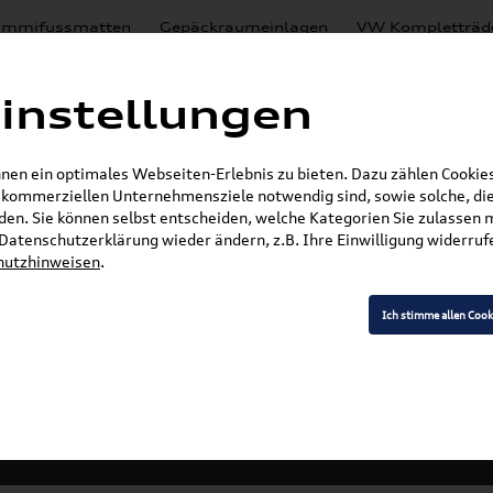
mmifussmatten
Gepäckraumeinlagen
VW Kompletträd
Mystery Boxen
Motoröl
% Sale
Nachrüstlösungen
instellungen
en
Lackierungen
en ein optimales Webseiten-Erlebnis zu bieten. Dazu zählen Cookies,
E-Mail
r kommerziellen Unternehmensziele notwendig sind, sowie solche, die
en. Sie können selbst entscheiden, welche Kategorien Sie zulassen 
»
»
Audi Produkte
Audi Original Zubehör
Komfor
r Datenschutzerklärung wieder ändern, z.B. Ihre Einwilligung widerru
hutzhinweisen
.
 RS7
Ich stimme allen Cook
Modell wählen
K