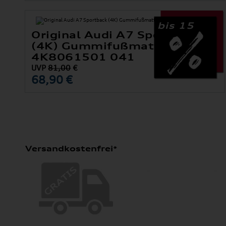
bis 15
Original Audi A7 Sportback
(4K) Gummifußmatten Vorne
4K8061501 041
UVP
81,00
€
68,90 €
Versandkostenfrei*