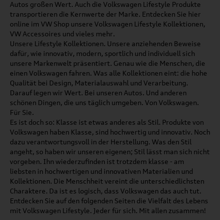
Autos großen Wert. Auch die Volkswagen Lifestyle Produkte
transportieren die Kernwerte der Marke. Entdecken Sie hier
online im VW Shop unsere Volkswagen Lifestyle Kollektionen,
VW Accessoires und vieles mehr.
Unsere Lifestyle Kollektionen. Unsere anziehenden Beweise
dafür, wie innovativ, modern, sportlich und individuell sich
unsere Markenwelt präsentiert. Genau wie die Menschen, die
einen Volkswagen fahren. Was alle Kollektionen eint: die hohe
Qualität bei Design, Materialauswahl und Verarbeitung.
Darauf legen wir Wert. Bei unseren Autos. Und anderen
schönen Dingen, die uns täglich umgeben. Von Volkswagen.
Für Sie.
Es ist doch so: Klasse ist etwas anderes als Stil. Produkte von
Volkswagen haben Klasse, sind hochwertig und innovativ. Noch
dazu verantwortungsvoll in der Herstellung. Was den Stil
angeht, so haben wir unseren eigenen; Stil lässt man sich nicht
vorgeben. Ihn wiederzufinden ist trotzdem klasse - am
liebsten in hochwertigen und innovativen Materialien und
Kollektionen. Die Menschheit vereint die unterschiedlichsten
Charaktere. Da ist es logisch, dass Volkswagen das auch tut.
Entdecken Sie auf den folgenden Seiten die Vielfalt des Lebens
mit Volkswagen Lifestyle. Jeder für sich. Mit allen zusammen!