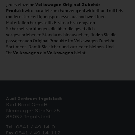
Jedes einzelne
Volkswagen Original Zubehör
Produkt
wird parallel zum Fahrzeug entwickelt und mittels
modernster Fertigungsprozesse aus hochwertigen
Materialien hergestellt. Erst nach strengsten
Sicherheitsprüfungen, die über die gesetzlich
vorgeschriebenen Standards hinausgehen, finden Sie die
passgenauen Original Produkte im Volkswagen Zubehör
Sortiment. Damit Sie sicher und zufrieden bleiben. Und
Ihr
Volkswagen
ein
Volkswagen
bleibt.
Audi Zentrum Ingolstadt
Karl Brod GmbH
Neuburger Straße 75
85057 Ingolstadt
Tel.
0841 / 49 14-0
Fax
0841 / 49 14-112