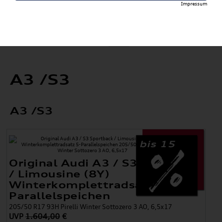
Impressum
A3 /S3
A3 /S3
bis 15
Original Audi A3 / S3 Sportback
/ Limousine (8Y)
Winterkomplettradsatz 5-
Parallelspeichen
205/50 R17 93H Pirelli Winter Sottozero 3 AO, 6,5x17
UVP
1.604,00
€