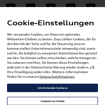
teilen
Twitter
Instagram
WhatsApp
E-Mail
Menü
»
Cookie-Einstellungen
VW Shop - VW Originalteile und Zubehör
»
Audi Produkte
»
Audi Original Räder, Reifen & Felgen
Wir verwenden Cookies, um Ihnen ein optimales
»
»
Kompletträder
Winterkompletträder
Webseiten-Erlebnis zu bieten. Dazu zählen Cookies, die für
»
Alufelgen auf Winterreifen
A3 /S3
den Betrieb der Seite und für die Steuerung unserer
kommerziellen Unternehmensziele notwendig sind, sowie
solche, die lediglich zu anonymen Statistikzwecken genutzt
Mein Kundenkonto
Warenkorb
werden. Sie können selbst entscheiden, welche Kategorien
Sie zulassen möchten. Sie können diese Einstellungen
Artikel für ihr Modell
jederzeit in der Datenschutzerklärung wieder ändern, z.B.
Ihre Einwilligung widerrufen. Weitere Informationen
Marke wählen
finden Sie in unseren
Datenschutzhinweisen
.
Modell wählen
Ich stimme allen Cookies zu
Karosserieform wählen
Anpassen von Cookies