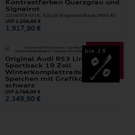
Kontrastfarben Quarzgrau und
Signalrot
225/40 R18 92V XL, 8,0Jx18, Bridgestone Blizzak LM005 AO
UVP
2.256,00
€
1.917,90 €
bis 15
Original Audi RS3 Limousine /
Sportback 19 Zoll
Winterkomplettradsatz 5-Y-
Speichen mit Grafikdruck,
schwarz
UVP
2.764,00
€
2.349,90 €