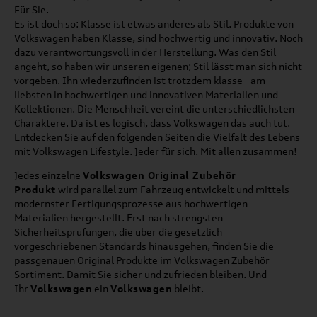
Für Sie.
Es ist doch so: Klasse ist etwas anderes als Stil. Produkte von
Volkswagen haben Klasse, sind hochwertig und innovativ. Noch
dazu verantwortungsvoll in der Herstellung. Was den Stil
angeht, so haben wir unseren eigenen; Stil lässt man sich nicht
vorgeben. Ihn wiederzufinden ist trotzdem klasse - am
liebsten in hochwertigen und innovativen Materialien und
Kollektionen. Die Menschheit vereint die unterschiedlichsten
Charaktere. Da ist es logisch, dass Volkswagen das auch tut.
Entdecken Sie auf den folgenden Seiten die Vielfalt des Lebens
mit Volkswagen Lifestyle. Jeder für sich. Mit allen zusammen!
Jedes einzelne
Volkswagen Original Zubehör
Produkt
wird parallel zum Fahrzeug entwickelt und mittels
modernster Fertigungsprozesse aus hochwertigen
Materialien hergestellt. Erst nach strengsten
Sicherheitsprüfungen, die über die gesetzlich
vorgeschriebenen Standards hinausgehen, finden Sie die
passgenauen Original Produkte im Volkswagen Zubehör
Sortiment. Damit Sie sicher und zufrieden bleiben. Und
Ihr
Volkswagen
ein
Volkswagen
bleibt.