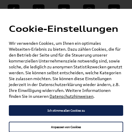
teilen
Twitter
Instagram
WhatsApp
E-Mail
Menü
»
Cookie-Einstellungen
VW Shop - VW Originalteile und Zubehör
»
»
VW Zubehör
Wischerblätter
Arteon
Wir verwenden Cookies, um Ihnen ein optimales
Mein Kundenkonto
Warenkorb
Webseiten-Erlebnis zu bieten. Dazu zählen Cookies, die für
den Betrieb der Seite und für die Steuerung unserer
Artikel für ihr Modell
kommerziellen Unternehmensziele notwendig sind, sowie
solche, die lediglich zu anonymen Statistikzwecken genutzt
werden. Sie können selbst entscheiden, welche Kategorien
Marke wählen
Sie zulassen möchten. Sie können diese Einstellungen
jederzeit in der Datenschutzerklärung wieder ändern, z.B.
Modell wählen
Ihre Einwilligung widerrufen. Weitere Informationen
finden Sie in unseren
Datenschutzhinweisen
.
Karosserieform wählen
Ich stimme allen Cookies zu
Anpassen von Cookies