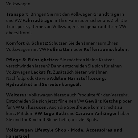
Volkswagen.
Transport
: Bringen Sie mit den Volkwagen
Grundträgern
und VW
Fahrradträgern
Ihre Fahrräder sicher ans Ziel. Die
Transportsysteme von Volkswagen sind genau auf Ihren VW
abgestimmt.
Komfort & Schutz
: Schützen Sie den Innenraum Ihres
Volkswagen mit VW
Fußmatten
oder
Kofferraumschalen
.
Pflege & Flüssigkeiten
: Sie möchten kleine Kratzer
verschwinden lassen? Dann entscheiden Sie sich für einen
Volkswagen
Lackstift
. Zusätzlich bieten wir Ihnen
Nachfüllprodukte wie
AdBlue Harnstofflösung
,
Hydrauliköl
und
Servolenkungsöl
.
Weiteres
: Volkswagen bietet auch Produkte für den Verzehr.
Entscheiden Sie sich jetzt für einen VW
Gewürz Ketchup
oder
für VW
Grillsaucen
. Auch die Spielfreude kommt nicht zu
kurz. Mit dem
VW Lego Bulli
und
Caravan Anhänger
haben
Sie und Ihr Kind mit Sicherheit ganz viel Spaß.
Volkswagen Lifestyle Shop - Mode, Accessoires und
Fanartikel