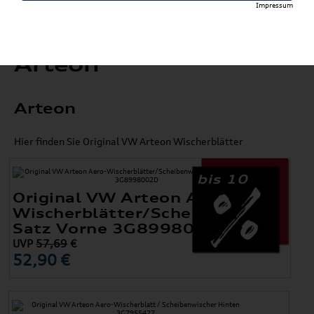
Impressum
Arteon
Arteon
Hier finden Sie Original VW Arteon Wischerblätter
bis 10
Original VW Arteon Aero-
Wischerblätter/Scheibenwischer
Satz Vorne 3G8998002D
UVP
57,69
€
52,90 €