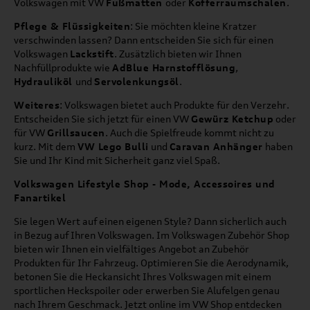
Volkswagen mit VW
Fußmatten
oder
Kofferraumschalen
.
Pflege & Flüssigkeiten
: Sie möchten kleine Kratzer
verschwinden lassen? Dann entscheiden Sie sich für einen
Volkswagen
Lackstift
. Zusätzlich bieten wir Ihnen
Nachfüllprodukte wie
AdBlue Harnstofflösung
,
Hydrauliköl
und
Servolenkungsöl
.
Weiteres
: Volkswagen bietet auch Produkte für den Verzehr.
Entscheiden Sie sich jetzt für einen VW
Gewürz Ketchup
oder
für VW
Grillsaucen
. Auch die Spielfreude kommt nicht zu
kurz. Mit dem
VW Lego Bulli
und
Caravan Anhänger
haben
Sie und Ihr Kind mit Sicherheit ganz viel Spaß.
Volkswagen Lifestyle Shop - Mode, Accessoires und
Fanartikel
Sie legen Wert auf einen eigenen Style? Dann sicherlich auch
in Bezug auf Ihren Volkswagen. Im Volkswagen Zubehör Shop
bieten wir Ihnen ein vielfältiges Angebot an Zubehör
Produkten für Ihr Fahrzeug. Optimieren Sie die Aerodynamik,
betonen Sie die Heckansicht Ihres Volkswagen mit einem
sportlichen Heckspoiler oder erwerben Sie Alufelgen genau
nach Ihrem Geschmack. Jetzt online im VW Shop entdecken