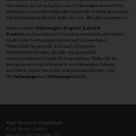
Charaktere. Da ist es logisch, dass Volkswagen das auch tut.
Entdecken Sie auf den folgenden Seiten die Vielfalt des Lebens
mit Volkswagen Lifestyle. Jeder für sich. Mit allen zusammen!
Jedes einzelne
Volkswagen Original Zubehör
Produkt
wird parallel zum Fahrzeug entwickelt und mittels
modernster Fertigungsprozesse aus hochwertigen
Materialien hergestellt. Erst nach strengsten
Sicherheitsprüfungen, die über die gesetzlich
vorgeschriebenen Standards hinausgehen, finden Sie die
passgenauen Original Produkte im Volkswagen Zubehör
Sortiment. Damit Sie sicher und zufrieden bleiben. Und
Ihr
Volkswagen
ein
Volkswagen
bleibt.
Audi Zentrum Ingolstadt
Karl Brod GmbH
Neuburger Straße 75