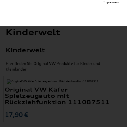
Impressum
Kinderwelt
Kinderwelt
Hier finden Sie Original VW Produkte für Kinder und
Kleinkinder
Original VW Käfer
Spielzeugauto mit
Rückziehfunktion 111087511
17,90 €