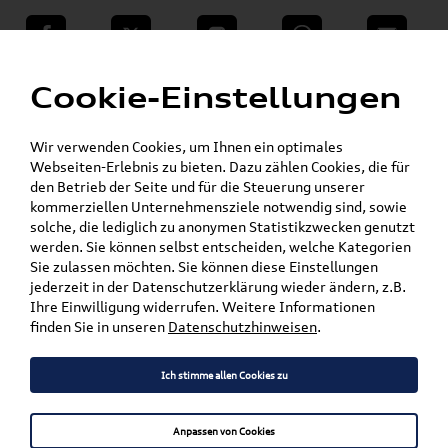
teilen
Twitter
Instagram
WhatsApp
E-Mail
Menü
»
Cookie-Einstellungen
VW Shop - VW Originalteile und Zubehör
»
»
VW Zubehör
Kollektion & Lifestyle
Kinderwelt
Wir verwenden Cookies, um Ihnen ein optimales
Webseiten-Erlebnis zu bieten. Dazu zählen Cookies, die für
Mein Kundenkonto
Warenkorb
den Betrieb der Seite und für die Steuerung unserer
kommerziellen Unternehmensziele notwendig sind, sowie
solche, die lediglich zu anonymen Statistikzwecken genutzt
Artikel für ihr Modell
werden. Sie können selbst entscheiden, welche Kategorien
Sie zulassen möchten. Sie können diese Einstellungen
Marke wählen
jederzeit in der Datenschutzerklärung wieder ändern, z.B.
Ihre Einwilligung widerrufen. Weitere Informationen
Modell wählen
finden Sie in unseren
Datenschutzhinweisen
.
Karosserieform wählen
Ich stimme allen Cookies zu
Anpassen von Cookies