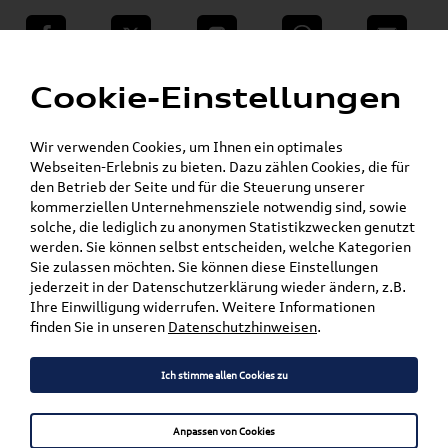
teilen
Twitter
Instagram
WhatsApp
E-Mail
Menü
»
Cookie-Einstellungen
VW Shop - VW Originalteile und Zubehör
»
»
SKODA Produkte
Zubehör
Pedalkappen
Wir verwenden Cookies, um Ihnen ein optimales
Mein Kundenkonto
Warenkorb
Webseiten-Erlebnis zu bieten. Dazu zählen Cookies, die für
den Betrieb der Seite und für die Steuerung unserer
Artikel für ihr Modell
kommerziellen Unternehmensziele notwendig sind, sowie
solche, die lediglich zu anonymen Statistikzwecken genutzt
werden. Sie können selbst entscheiden, welche Kategorien
Marke wählen
Sie zulassen möchten. Sie können diese Einstellungen
jederzeit in der Datenschutzerklärung wieder ändern, z.B.
Modell wählen
Ihre Einwilligung widerrufen. Weitere Informationen
finden Sie in unseren
Datenschutzhinweisen
.
Karosserieform wählen
Ich stimme allen Cookies zu
Anpassen von Cookies