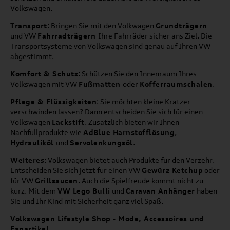
Volkswagen.
Transport
: Bringen Sie mit den Volkwagen
Grundträgern
und VW
Fahrradträgern
Ihre Fahrräder sicher ans Ziel. Die
Transportsysteme von Volkswagen sind genau auf Ihren VW
abgestimmt.
Komfort & Schutz
: Schützen Sie den Innenraum Ihres
Volkswagen mit VW
Fußmatten
oder
Kofferraumschalen
.
Pflege & Flüssigkeiten
: Sie möchten kleine Kratzer
verschwinden lassen? Dann entscheiden Sie sich für einen
Volkswagen
Lackstift
. Zusätzlich bieten wir Ihnen
Nachfüllprodukte wie
AdBlue Harnstofflösung
,
Hydrauliköl
und
Servolenkungsöl
.
Weiteres
: Volkswagen bietet auch Produkte für den Verzehr.
Entscheiden Sie sich jetzt für einen VW
Gewürz Ketchup
oder
für VW
Grillsaucen
. Auch die Spielfreude kommt nicht zu
kurz. Mit dem
VW Lego Bulli
und
Caravan Anhänger
haben
Sie und Ihr Kind mit Sicherheit ganz viel Spaß.
Volkswagen Lifestyle Shop - Mode, Accessoires und
Fanartikel