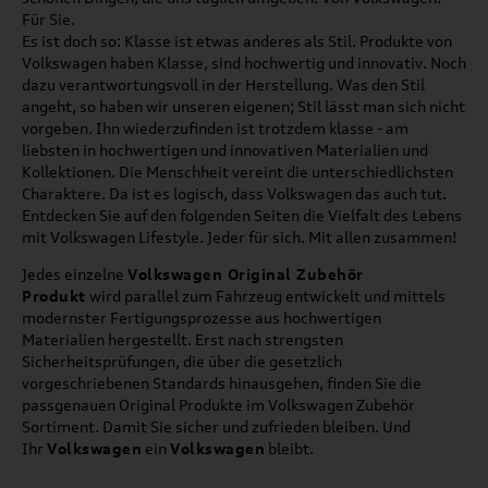
Für Sie.
Es ist doch so: Klasse ist etwas anderes als Stil. Produkte von
Volkswagen haben Klasse, sind hochwertig und innovativ. Noch
dazu verantwortungsvoll in der Herstellung. Was den Stil
angeht, so haben wir unseren eigenen; Stil lässt man sich nicht
vorgeben. Ihn wiederzufinden ist trotzdem klasse - am
liebsten in hochwertigen und innovativen Materialien und
Kollektionen. Die Menschheit vereint die unterschiedlichsten
Charaktere. Da ist es logisch, dass Volkswagen das auch tut.
Entdecken Sie auf den folgenden Seiten die Vielfalt des Lebens
mit Volkswagen Lifestyle. Jeder für sich. Mit allen zusammen!
Jedes einzelne
Volkswagen Original Zubehör
Produkt
wird parallel zum Fahrzeug entwickelt und mittels
modernster Fertigungsprozesse aus hochwertigen
Materialien hergestellt. Erst nach strengsten
Sicherheitsprüfungen, die über die gesetzlich
vorgeschriebenen Standards hinausgehen, finden Sie die
passgenauen Original Produkte im Volkswagen Zubehör
Sortiment. Damit Sie sicher und zufrieden bleiben. Und
Ihr
Volkswagen
ein
Volkswagen
bleibt.