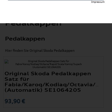
Impressum
Pedalkappen
Pedalkappen
Hier finden Sie Original Skoda Pedalkappen
Original Skoda Pedalkappen
Satz für
Fabia/Karoq/Kodiaq/Octavia/Rapi
(Automatik) 5E1064205
93,90 €