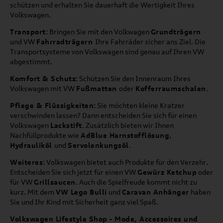
schützen und erhalten Sie dauerhaft die Wertigkeit Ihres
Volkswagen.
Transport
: Bringen Sie mit den Volkwagen
Grundträgern
und VW
Fahrradträgern
Ihre Fahrräder sicher ans Ziel. Die
Transportsysteme von Volkswagen sind genau auf Ihren VW
abgestimmt.
Komfort & Schutz
: Schützen Sie den Innenraum Ihres
Volkswagen mit VW
Fußmatten
oder
Kofferraumschalen
.
Pflege & Flüssigkeiten
: Sie möchten kleine Kratzer
verschwinden lassen? Dann entscheiden Sie sich für einen
Volkswagen
Lackstift
. Zusätzlich bieten wir Ihnen
Nachfüllprodukte wie
AdBlue Harnstofflösung
,
Hydrauliköl
und
Servolenkungsöl
.
Weiteres
: Volkswagen bietet auch Produkte für den Verzehr.
Entscheiden Sie sich jetzt für einen VW
Gewürz Ketchup
oder
für VW
Grillsaucen
. Auch die Spielfreude kommt nicht zu
kurz. Mit dem
VW Lego Bulli
und
Caravan Anhänger
haben
Sie und Ihr Kind mit Sicherheit ganz viel Spaß.
Volkswagen Lifestyle Shop - Mode, Accessoires und