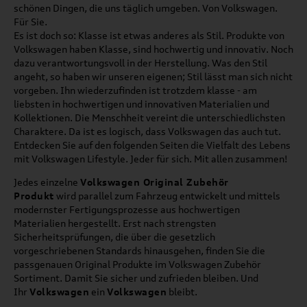
schönen Dingen, die uns täglich umgeben. Von Volkswagen.
Für Sie.
Es ist doch so: Klasse ist etwas anderes als Stil. Produkte von
Volkswagen haben Klasse, sind hochwertig und innovativ. Noch
dazu verantwortungsvoll in der Herstellung. Was den Stil
angeht, so haben wir unseren eigenen; Stil lässt man sich nicht
vorgeben. Ihn wiederzufinden ist trotzdem klasse - am
liebsten in hochwertigen und innovativen Materialien und
Kollektionen. Die Menschheit vereint die unterschiedlichsten
Charaktere. Da ist es logisch, dass Volkswagen das auch tut.
Entdecken Sie auf den folgenden Seiten die Vielfalt des Lebens
mit Volkswagen Lifestyle. Jeder für sich. Mit allen zusammen!
Jedes einzelne
Volkswagen Original Zubehör
Produkt
wird parallel zum Fahrzeug entwickelt und mittels
modernster Fertigungsprozesse aus hochwertigen
Materialien hergestellt. Erst nach strengsten
Sicherheitsprüfungen, die über die gesetzlich
vorgeschriebenen Standards hinausgehen, finden Sie die
passgenauen Original Produkte im Volkswagen Zubehör
Sortiment. Damit Sie sicher und zufrieden bleiben. Und
Ihr
Volkswagen
ein
Volkswagen
bleibt.