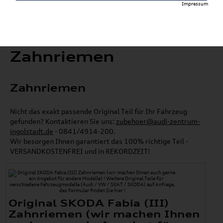
Impressum
Zahnriemen
Zahnriemen
Nicht das exakt passende Original Teil für Ihr Fahrzeug
gefunden? Kontaktieren Sie uns:
zubehoer@audi-zentrum-
ingolstadt.de
- 0841/4914-200.
Wir besorgen Ihnen garantiert das 100% richtige Teil -
VERSANDKOSTENFREI und in REKORDZEIT!
Original SKODA Fabia (III)
Zahnriemen (wir machen Ihnen