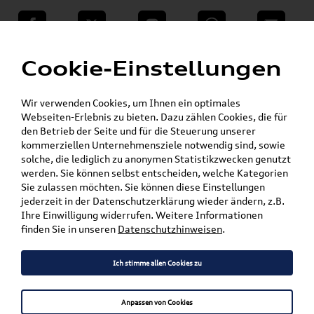
teilen
Twitter
Instagram
WhatsApp
E-Mail
Menü
»
Cookie-Einstellungen
VW Shop - VW Originalteile und Zubehör
»
»
SKODA Produkte
SKODA Original Teile
Zahnriemen
Wir verwenden Cookies, um Ihnen ein optimales
Webseiten-Erlebnis zu bieten. Dazu zählen Cookies, die für
Mein Kundenkonto
Warenkorb
den Betrieb der Seite und für die Steuerung unserer
kommerziellen Unternehmensziele notwendig sind, sowie
solche, die lediglich zu anonymen Statistikzwecken genutzt
Artikel für ihr Modell
werden. Sie können selbst entscheiden, welche Kategorien
Sie zulassen möchten. Sie können diese Einstellungen
Marke wählen
jederzeit in der Datenschutzerklärung wieder ändern, z.B.
Ihre Einwilligung widerrufen. Weitere Informationen
Modell wählen
finden Sie in unseren
Datenschutzhinweisen
.
Karosserieform wählen
Ich stimme allen Cookies zu
Anpassen von Cookies