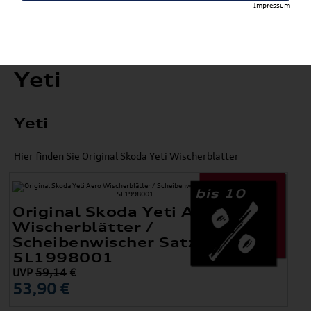
Impressum
Yeti
Yeti
Hier finden Sie Original Skoda Yeti Wischerblätter
bis 10
Original Skoda Yeti Aero
Wischerblätter /
Scheibenwischer Satz Vorne
5L1998001
UVP
59,14
€
53,90 €