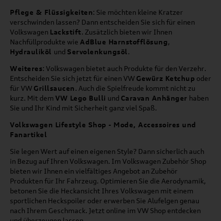
Pflege & Flüssigkeiten
: Sie möchten kleine Kratzer
verschwinden lassen? Dann entscheiden Sie sich für einen
Volkswagen
Lackstift
. Zusätzlich bieten wir Ihnen
Nachfüllprodukte wie
AdBlue Harnstofflösung
,
Hydrauliköl
und
Servolenkungsöl
.
Weiteres
: Volkswagen bietet auch Produkte für den Verzehr.
Entscheiden Sie sich jetzt für einen VW
Gewürz Ketchup
oder
für VW
Grillsaucen
. Auch die Spielfreude kommt nicht zu
kurz. Mit dem
VW Lego Bulli
und
Caravan Anhänger
haben
Sie und Ihr Kind mit Sicherheit ganz viel Spaß.
Volkswagen Lifestyle Shop - Mode, Accessoires und
Fanartikel
Sie legen Wert auf einen eigenen Style? Dann sicherlich auch
in Bezug auf Ihren Volkswagen. Im Volkswagen Zubehör Shop
bieten wir Ihnen ein vielfältiges Angebot an Zubehör
Produkten für Ihr Fahrzeug. Optimieren Sie die Aerodynamik,
betonen Sie die Heckansicht Ihres Volkswagen mit einem
sportlichen Heckspoiler oder erwerben Sie Alufelgen genau
nach Ihrem Geschmack. Jetzt online im VW Shop entdecken
und überzeugen lassen.