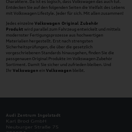
Charaktere. Da ist es logisch, dass Volkswagen das auch tut.
Entdecken Sie auf den folgenden Seiten die Vielfalt des Lebens
mit Volkswagen Lifestyle. Jeder für sich. Mit allen zusammen!
Jedes einzelne
Volkswagen Original Zubehör
Produkt
wird parallel zum Fahrzeug entwickelt und mittels
modernster Fertigungsprozesse aus hochwertigen
Materialien hergestellt. Erst nach strengsten
Sicherheitsprüfungen, die über die gesetzlich
vorgeschriebenen Standards hinausgehen, finden Sie die
passgenauen Original Produkte im Volkswagen Zubehör
Sortiment. Damit Sie sicher und zufrieden bleiben. Und
Ihr
Volkswagen
ein
Volkswagen
bleibt.
Audi Zentrum Ingolstadt
Karl Brod GmbH
Neuburger Straße 75