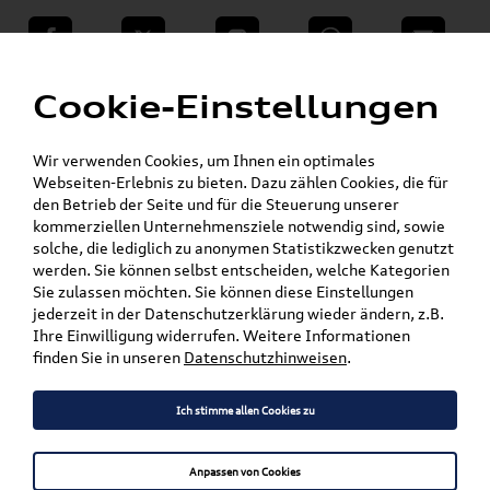
teilen
Twitter
Instagram
WhatsApp
E-Mail
Menü
»
Cookie-Einstellungen
VW Shop - VW Originalteile und Zubehör
»
»
SKODA Produkte
SKODA Original Teile
»
Wischerblätter
Yeti
Wir verwenden Cookies, um Ihnen ein optimales
Webseiten-Erlebnis zu bieten. Dazu zählen Cookies, die für
den Betrieb der Seite und für die Steuerung unserer
Mein Kundenkonto
Warenkorb
kommerziellen Unternehmensziele notwendig sind, sowie
solche, die lediglich zu anonymen Statistikzwecken genutzt
Artikel für ihr Modell
werden. Sie können selbst entscheiden, welche Kategorien
Sie zulassen möchten. Sie können diese Einstellungen
Marke wählen
jederzeit in der Datenschutzerklärung wieder ändern, z.B.
Ihre Einwilligung widerrufen. Weitere Informationen
Modell wählen
finden Sie in unseren
Datenschutzhinweisen
.
Karosserieform wählen
Ich stimme allen Cookies zu
Anpassen von Cookies