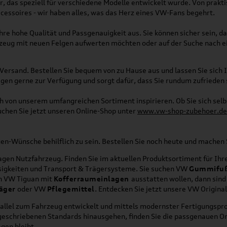
, das speziell für verschiedene Modelle entwickelt wurde. Von pra
essoires - wir haben alles, was das Herz eines VW-Fans begehrt.
re hohe Qualität und Passgenauigkeit aus. Sie können sicher sein, da
rzeug mit neuen Felgen aufwerten möchten oder auf der Suche nach e
Versand. Bestellen Sie bequem von zu Hause aus und lassen Sie sich I
gen gerne zur Verfügung und sorgt dafür, dass Sie rundum zufrieden 
ich von unserem umfangreichen Sortiment inspirieren. Ob Sie sich se
uchen Sie jetzt unseren Online-Shop unter
www.vw-shop-zubehoer.de
agen-Wünsche behilflich zu sein. Bestellen Sie noch heute und mache
en Nutzfahrzeug. Finden Sie im aktuellen Produktsortiment für Ihre
üssigkeiten und Transport & Trägersysteme. Sie suchen VW
Gummifu
en VW Tiguan mit
Kofferraumeinlagen
ausstatten wollen, dann sind
äger
oder VW
Pflegemittel
. Entdecken Sie jetzt unsere VW Origina
allel zum Fahrzeug entwickelt und mittels modernster Fertigungspro
orgeschriebenen Standards hinausgehen, finden Sie die passgenauen O
gen bleibt.