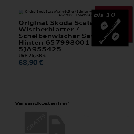
bis 10
Original Skoda Scala
Wischerblätter /
Scheibenwischer Satz Vorne +
Hinten 657998001 +
5JA955425
UVP
76,38
€
68,90 €
Versandkostenfrei*