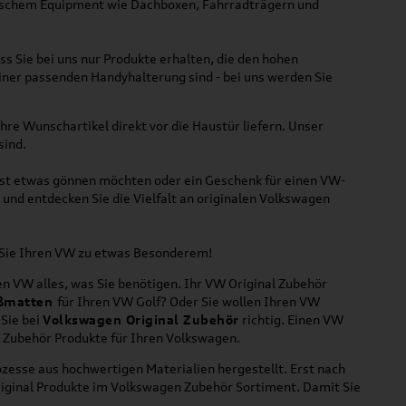
ktischem Equipment wie Dachboxen, Fahrradträgern und
ss Sie bei uns nur Produkte erhalten, die den hohen
iner passenden Handyhalterung sind - bei uns werden Sie
hre Wunschartikel direkt vor die Haustür liefern. Unser
sind.
lbst etwas gönnen möchten oder ein Geschenk für einen VW-
und entdecken Sie die Vielfalt an originalen Volkswagen
n Sie Ihren VW zu etwas Besonderem!
n VW alles, was Sie benötigen. Ihr VW Original Zubehör
ßmatten
für Ihren VW Golf? Oder Sie wollen Ihren VW
 Sie bei
Volkswagen Original Zubehör
richtig. Einen VW
l Zubehör Produkte für Ihren Volkswagen.
zesse aus hochwertigen Materialien hergestellt. Erst nach
riginal Produkte im Volkswagen Zubehör Sortiment. Damit Sie