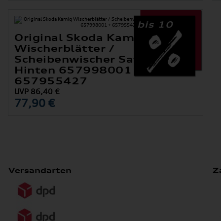
bis 10
Original Skoda Kamiq
Wischerblätter /
Scheibenwischer Satz Vorne +
Hinten 657998001 +
657955427
UVP
86,40
€
77,90 €
Versandarten
Z