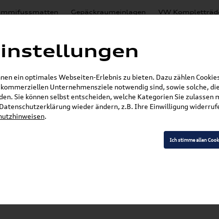
mmifussmatten
Gepäckraumeinlagen
VW Kompletträd
Mystery Boxen
Motoröl
% Sale
Nachrüstlösungen
instellungen
en
Lackierungen
en ein optimales Webseiten-Erlebnis zu bieten. Dazu zählen Cookies,
E-Mail
r kommerziellen Unternehmensziele notwendig sind, sowie solche, die
en. Sie können selbst entscheiden, welche Kategorien Sie zulassen 
»
»
SKODA Produkte
SKODA Original Teile
Wisch
r Datenschutzerklärung wieder ändern, z.B. Ihre Einwilligung widerru
hutzhinweisen
.
Ich stimme allen Cook
Modell wählen
K