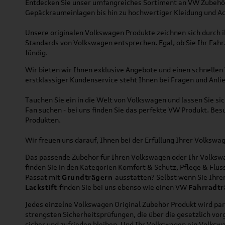
Entdecken Sie unser umfangreiches Sortiment an VW Zubehör
Gepäckraumeinlagen bis hin zu hochwertiger Kleidung und Acc
Unsere originalen Volkswagen Produkte zeichnen sich durch ih
Standards von Volkswagen entsprechen. Egal, ob Sie Ihr Fah
fündig.
Wir bieten wir Ihnen exklusive Angebote und einen schnellen 
erstklassiger Kundenservice steht Ihnen bei Fragen und Anlie
Tauchen Sie ein in die Welt von Volkswagen und lassen Sie s
Fan suchen - bei uns finden Sie das perfekte VW Produkt. Bes
Produkten.
Wir freuen uns darauf, Ihnen bei der Erfüllung Ihrer Volksw
Das passende Zubehör für Ihren Volkswagen oder Ihr Volkswag
finden Sie in den Kategorien Komfort & Schutz, Pflege & Fl
Passat mit
Grundträgern
ausstatten? Selbst wenn Sie Ihr
Lackstift
finden Sie bei uns ebenso wie einen VW
Fahrradtr
Jedes einzelne Volkswagen Original Zubehör Produkt wird par
strengsten Sicherheitsprüfungen, die über die gesetzlich v
sicher und zufrieden bleiben. Und Ihr Volkswagen ein Volkswa