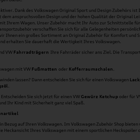
ktiver. Dank des Volkswagen Original Sport und Design Zubehörs ist I
it dem anspruchsvollen Design und der hohen Qualität der Original 
g mit Ihrem Wagen. Unser Zubehör macht Ihr Auto zur Schnittstelle
ransportzubehör verschaffen Sie sich für alle Gelegenheiten persönli
wir Ihnen ein großes Sortiment an Original Zubehör für Komfort und 
nd erhalten Sie dauerhaft die Wertigkeit Ihres Volkswagen.
nd VW
Fahrradträgern
Ihre Fahrräder sicher ans Ziel. Die Transp
lkswagen mit VW
Fußmatten
oder
Kofferraumschalen
.
hwinden lassen? Dann entscheiden Sie sich für einen Volkswagen
Lack
gsöl
.
 Entscheiden Sie sich jetzt für einen VW
Gewürz Ketchup
oder für 
nd Ihr Kind mit Sicherheit ganz viel Spaß.
nartikel
h in Bezug auf Ihren Volkswagen. Im Volkswagen Zubehör Shop bieten w
die Heckansicht Ihres Volkswagen mit einem sportlichen Heckspoiler