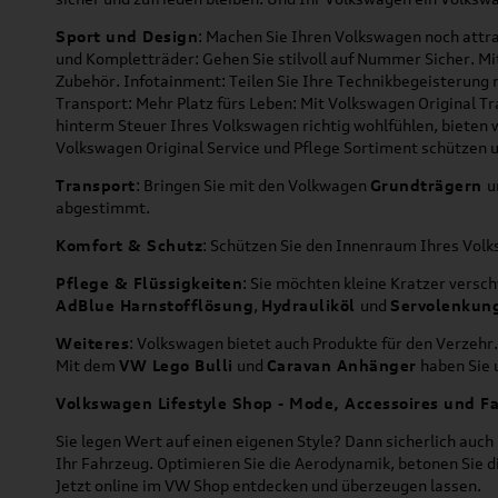
Sport und Design
: Machen Sie Ihren Volkswagen noch attra
und Kompletträder: Gehen Sie stilvoll auf Nummer Sicher. M
Zubehör. Infotainment: Teilen Sie Ihre Technikbegeisterun
Transport: Mehr Platz fürs Leben: Mit Volkswagen Original T
hinterm Steuer Ihres Volkswagen richtig wohlfühlen, bieten 
Volkswagen Original Service und Pflege Sortiment schützen u
Transport
: Bringen Sie mit den Volkwagen
Grundträgern
u
abgestimmt.
Komfort & Schutz
: Schützen Sie den Innenraum Ihres Vo
Pflege & Flüssigkeiten
: Sie möchten kleine Kratzer versc
AdBlue Harnstofflösung
,
Hydrauliköl
und
Servolenkun
Weiteres
: Volkswagen bietet auch Produkte für den Verzehr.
Mit dem
VW Lego Bulli
und
Caravan Anhänger
haben Sie u
Volkswagen Lifestyle Shop - Mode, Accessoires und Fa
Sie legen Wert auf einen eigenen Style? Dann sicherlich auc
Ihr Fahrzeug. Optimieren Sie die Aerodynamik, betonen Sie 
Jetzt online im VW Shop entdecken und überzeugen lassen.