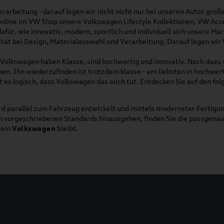
rarbeitung - darauf legen wir nicht nicht nur bei unseren Autos gro
online im VW Shop unsere Volkswagen Lifestyle Kollektionen, VW Acce
für, wie innovativ, modern, sportlich und individuell sich unsere Ma
lität bei Design, Materialauswahl und Verarbeitung. Darauf legen wir
on Volkswagen haben Klasse, sind hochwertig und innovativ. Noch dazu
eben. Ihn wiederzufinden ist trotzdem klasse - am liebsten in hochwer
t es logisch, dass Volkswagen das auch tut. Entdecken Sie auf den fo
d parallel zum Fahrzeug entwickelt und mittels modernster Fertigun
ich vorgeschriebenen Standards hinausgehen, finden Sie die passgena
ein
Volkswagen
bleibt.