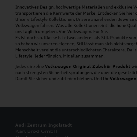
Innovatives Design, hochwertige Materialien und exklusive Ve
transportieren die Kernwerte der Marke. Entdecken Sie hier 
Unsere Lifestyle Kollektionen. Unsere anziehenden Beweise da
Volkswagen fahren. Was alle Kollektionen eint: die hohe Qua
uns täglich umgeben. Von Volkswagen. Für Sie.
Es ist doch so: Klasse ist etwas anderes als Stil. Produkte v
so haben wir unseren eigenen; Stil lässt man sich nicht vorg
Menschheit vereint die unterschiedlichsten Charaktere. Da is
Lifestyle. Jeder für sich. Mit allen zusammen!
Jedes einzelne
Volkswagen Original Zubehör Produkt
wir
nach strengsten Sicherheitsprüfungen, die über die gesetzl
Damit Sie sicher und zufrieden bleiben. Und Ihr
Volkswagen
Audi Zentrum Ingolstadt
Karl Brod GmbH