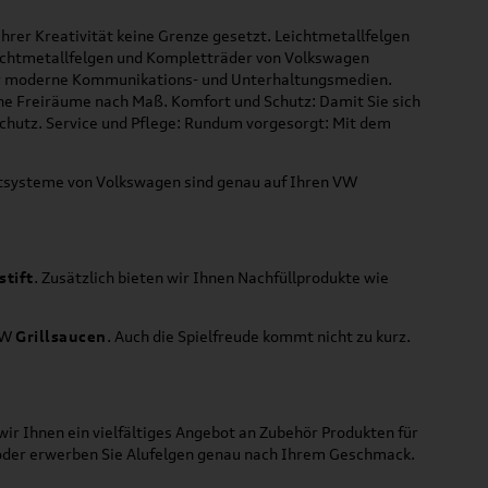
hrer Kreativität keine Grenze gesetzt. Leichtmetallfelgen
Leichtmetallfelgen und Kompletträder von Volkswagen
 für moderne Kommunikations- und Unterhaltungsmedien.
che Freiräume nach Maß. Komfort und Schutz: Damit Sie sich
Schutz. Service und Pflege: Rundum vorgesorgt: Mit dem
ortsysteme von Volkswagen sind genau auf Ihren VW
stift
. Zusätzlich bieten wir Ihnen Nachfüllprodukte wie
VW
Grillsaucen
. Auch die Spielfreude kommt nicht zu kurz.
ir Ihnen ein vielfältiges Angebot an Zubehör Produkten für
 oder erwerben Sie Alufelgen genau nach Ihrem Geschmack.