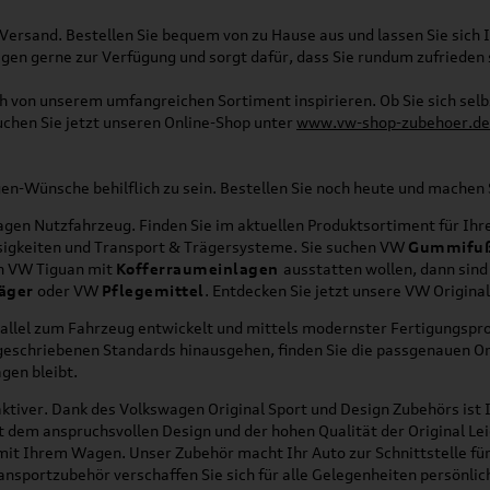
Versand. Bestellen Sie bequem von zu Hause aus und lassen Sie sich I
gen gerne zur Verfügung und sorgt dafür, dass Sie rundum zufrieden 
ich von unserem umfangreichen Sortiment inspirieren. Ob Sie sich se
uchen Sie jetzt unseren Online-Shop unter
www.vw-shop-zubehoer.de
agen-Wünsche behilflich zu sein. Bestellen Sie noch heute und mache
en Nutzfahrzeug. Finden Sie im aktuellen Produktsortiment für Ihre
üssigkeiten und Transport & Trägersysteme. Sie suchen VW
Gummifu
en VW Tiguan mit
Kofferraumeinlagen
ausstatten wollen, dann sind
äger
oder VW
Pflegemittel
. Entdecken Sie jetzt unsere VW Origina
allel zum Fahrzeug entwickelt und mittels modernster Fertigungspro
orgeschriebenen Standards hinausgehen, finden Sie die passgenauen O
gen bleibt.
ktiver. Dank des Volkswagen Original Sport und Design Zubehörs ist I
it dem anspruchsvollen Design und der hohen Qualität der Original 
g mit Ihrem Wagen. Unser Zubehör macht Ihr Auto zur Schnittstelle
ransportzubehör verschaffen Sie sich für alle Gelegenheiten persönli