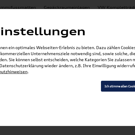
mmifussmatten
Gepäckraumeinlagen
VW Kompletträd
Mystery Boxen
Motoröl
% Sale
Nachrüstlösungen
instellungen
en
Lackierungen
en ein optimales Webseiten-Erlebnis zu bieten. Dazu zählen Cookies,
E-Mail
r kommerziellen Unternehmensziele notwendig sind, sowie solche, die
en. Sie können selbst entscheiden, welche Kategorien Sie zulassen 
»
»
SKODA Produkte
SKODA Original Teile
Spieg
r Datenschutzerklärung wieder ändern, z.B. Ihre Einwilligung widerru
hutzhinweisen
.
Ich stimme allen Cook
Modell wählen
K