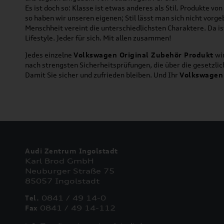
Es ist doch so: Klasse ist etwas anderes als Stil. Produkte v
so haben wir unseren eigenen; Stil lässt man sich nicht vorg
Menschheit vereint die unterschiedlichsten Charaktere. Da is
Lifestyle. Jeder für sich. Mit allen zusammen!
Jedes einzelne
Volkswagen Original Zubehör Produkt
wir
nach strengsten Sicherheitsprüfungen, die über die gesetzl
Damit Sie sicher und zufrieden bleiben. Und Ihr
Volkswagen
Audi Zentrum Ingolstadt
Karl Brod GmbH
Neuburger Straße 75
85057 Ingolstadt
Tel.
0841 / 49 14-0
Fax
0841 / 49 14-112