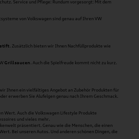
Schutz. Service und Pflege: Rundum vorgesorgt: Mit dem
ortsysteme von Volkswagen sind genau auf Ihren VW
stift
. Zusätzlich bieten wir Ihnen Nachfüllprodukte wie
VW
Grillsaucen
. Auch die Spielfreude kommt nicht zu kurz.
ir Ihnen ein vielfältiges Angebot an Zubehör Produkten für
 oder erwerben Sie Alufelgen genau nach Ihrem Geschmack.
ßen Wert. Auch die Volkswagen Lifestyle Produkte
ssoires und vieles mehr.
rkenwelt präsentiert. Genau wie die Menschen, die einen
 Wert. Bei unseren Autos. Und anderen schönen Dingen, die