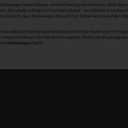
on Volkswagen haben Klasse, sind hochwertig und innovativ. Noch dazu
eben. Ihn wiederzufinden ist trotzdem klasse - am liebsten in hochwer
t es logisch, dass Volkswagen das auch tut. Entdecken Sie auf den fo
d parallel zum Fahrzeug entwickelt und mittels modernster Fertigun
ich vorgeschriebenen Standards hinausgehen, finden Sie die passgena
ein
Volkswagen
bleibt.