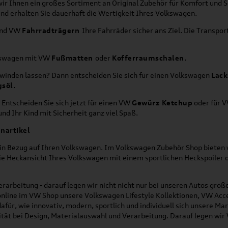
wir Ihnen ein großes Sortiment an Original Zubehör für Komfort und 
nd erhalten Sie dauerhaft die Wertigkeit Ihres Volkswagen.
nd VW
Fahrradträgern
Ihre Fahrräder sicher ans Ziel. Die Transp
lkswagen mit VW
Fußmatten
oder
Kofferraumschalen
.
hwinden lassen? Dann entscheiden Sie sich für einen Volkswagen
Lack
gsöl
.
 Entscheiden Sie sich jetzt für einen VW
Gewürz Ketchup
oder für 
nd Ihr Kind mit Sicherheit ganz viel Spaß.
nartikel
h in Bezug auf Ihren Volkswagen. Im Volkswagen Zubehör Shop bieten w
die Heckansicht Ihres Volkswagen mit einem sportlichen Heckspoiler
rarbeitung - darauf legen wir nicht nicht nur bei unseren Autos gro
online im VW Shop unsere Volkswagen Lifestyle Kollektionen, VW Acce
für, wie innovativ, modern, sportlich und individuell sich unsere Ma
lität bei Design, Materialauswahl und Verarbeitung. Darauf legen wir