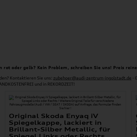
n rot oder gelb? Kein Problem, schreiben Sie uns! Preis rein
nden? Kontaktieren Sie uns:
zubehoer@audi-zentrum-ingolstadt.de
- 
ERSANDKOSTENFREI und in REKORDZEIT!
Original Skoda Enyaq iV
Spiegelkappe, lackiert in
Brillant-Silber Metallic, für
Spiegel Links oder Rechts