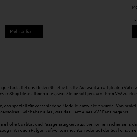
Mo
Te
Mehr Infos
olstadt! Bei uns finden Sie eine breite Auswahl an originalen Vol
 Unser Shop bietet Ihnen alles, was Sie benötigen, um Ihren VW zu ei
, das speziell für verschiedene Modelle entwickelt wurde. Von pra
essoires - wir haben alles, was das Herz eines VW-Fans begehrt.
re hohe Qualität und Passgenauigkeit aus. Sie können sicher sein, da
rzeug mit neuen Felgen aufwerten möchten oder auf der Suche nach e