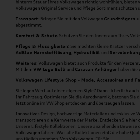
hinterm Steuer Ihres Volkswagen richtig wohlfühlen, bieten 
Volkswagen Original Service und Pflege Sortiment schützen u
Transport
: Bringen Sie mit den Volkwagen
Grundträgern
u
abgestimmt.
Komfort & Schutz
: Schützen Sie den Innenraum Ihres Vo
Pflege & Flüssigkeiten
: Sie möchten kleine Kratzer versc
AdBlue Harnstofflösung
,
Hydrauliköl
und
Servolenkun
Weiteres
: Volkswagen bietet auch Produkte für den Verzehr.
Mit dem
VW Lego Bulli
und
Caravan Anhänger
haben Sie u
Volkswagen Lifestyle Shop - Mode, Accessoires und Fa
Sie legen Wert auf einen eigenen Style? Dann sicherlich auc
Ihr Fahrzeug. Optimieren Sie die Aerodynamik, betonen Sie 
Jetzt online im VW Shop entdecken und überzeugen lassen.
Innovatives Design, hochwertige Materialien und exklusive Ve
transportieren die Kernwerte der Marke. Entdecken Sie hier 
Unsere Lifestyle Kollektionen. Unsere anziehenden Beweise da
Volkswagen fahren. Was alle Kollektionen eint: die hohe Qua
uns täglich umgeben. Von Volkswagen. Für Sie.