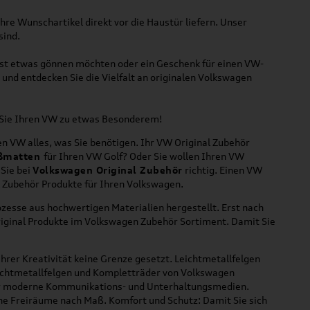
hre Wunschartikel direkt vor die Haustür liefern. Unser
sind.
lbst etwas gönnen möchten oder ein Geschenk für einen VW-
und entdecken Sie die Vielfalt an originalen Volkswagen
n Sie Ihren VW zu etwas Besonderem!
n VW alles, was Sie benötigen. Ihr VW Original Zubehör
ßmatten
für Ihren VW Golf? Oder Sie wollen Ihren VW
 Sie bei
Volkswagen Original Zubehör
richtig. Einen VW
l Zubehör Produkte für Ihren Volkswagen.
zesse aus hochwertigen Materialien hergestellt. Erst nach
riginal Produkte im Volkswagen Zubehör Sortiment. Damit Sie
hrer Kreativität keine Grenze gesetzt. Leichtmetallfelgen
Leichtmetallfelgen und Kompletträder von Volkswagen
 für moderne Kommunikations- und Unterhaltungsmedien.
che Freiräume nach Maß. Komfort und Schutz: Damit Sie sich