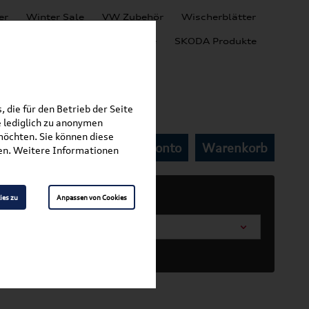
er
Winter Sale
VW Zubehör
Wischerblätter
Audi Produkte
SEAT Produkte
SKODA Produkte
 die für den Betrieb der Seite
 lediglich zu anonymen
möchten. Sie können diese
Mein Kundenkonto
Warenkorb
elkappen
fen. Weitere Informationen
ies zu
Anpassen von Cookies
arosserieform wählen