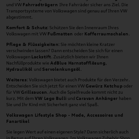
und VW
Fahrradträgern
Ihre Fahrräder sicher ans Ziel. Die
Transportsysteme von Volkswagen sind genau auf Ihren VW
abgestimmt.
Komfort & Schutz
: Schützen Sie den Innenraum Ihres
Volkswagen mit VW
Fußmatten
oder
Kofferraumschalen
.
Pflege & Flüssigkeiten
: Sie möchten kleine Kratzer
verschwinden lassen? Dann entscheiden Sie sich für einen
Volkswagen
Lackstift
. Zusätzlich bieten wir Ihnen
Nachfüllprodukte wie
AdBlue Harnstofflösung
,
Hydrauliköl
und
Servolenkungsöl
.
Weiteres
: Volkswagen bietet auch Produkte für den Verzehr.
Entscheiden Sie sich jetzt für einen VW
Gewürz Ketchup
oder
für VW
Grillsaucen
. Auch die Spielfreude kommt nicht zu
kurz. Mit dem
VW Lego Bulli
und
Caravan Anhänger
haben
Sie und Ihr Kind mit Sicherheit ganz viel Spaß.
Volkswagen Lifestyle Shop - Mode, Accessoires und
Fanartikel
Sie legen Wert auf einen eigenen Style? Dann sicherlich auch
in Bezug auf Ihren Volkswagen. Im Volkswagen Zubehör Shop