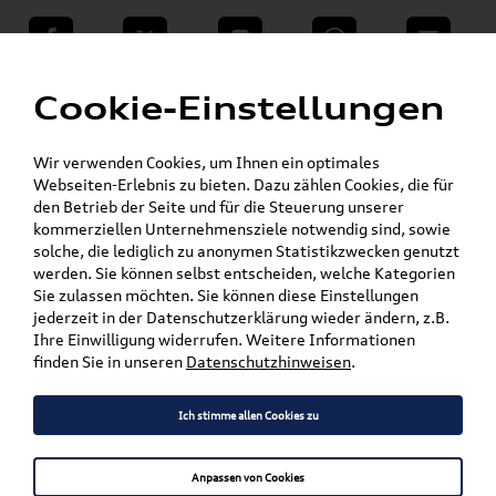
teilen
Twitter
Instagram
WhatsApp
E-Mail
Menü
»
Cookie-Einstellungen
VW Shop - VW Originalteile und Zubehör
»
SKODA Produkte
Pflege, Flüssigkeiten, Lackstifte & Spraydosen
Wir verwenden Cookies, um Ihnen ein optimales
»
Spraydosen
Webseiten-Erlebnis zu bieten. Dazu zählen Cookies, die für
den Betrieb der Seite und für die Steuerung unserer
kommerziellen Unternehmensziele notwendig sind, sowie
Mein Kundenkonto
Warenkorb
solche, die lediglich zu anonymen Statistikzwecken genutzt
werden. Sie können selbst entscheiden, welche Kategorien
Artikel für ihr Modell
Sie zulassen möchten. Sie können diese Einstellungen
jederzeit in der Datenschutzerklärung wieder ändern, z.B.
Marke wählen
Ihre Einwilligung widerrufen. Weitere Informationen
finden Sie in unseren
Datenschutzhinweisen
.
Modell wählen
Ich stimme allen Cookies zu
Karosserieform wählen
Anpassen von Cookies