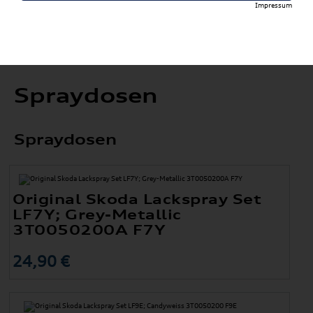
Impressum
Spraydosen
Spraydosen
Original Skoda Lackspray Set
LF7Y; Grey-Metallic
3T0050200A F7Y
24,90 €