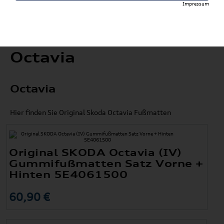
Impressum
Octavia
Octavia
Hier finden Sie Original Skoda Octavia Fußmatten
Original SKODA Octavia (IV)
Gummifußmatten Satz Vorne +
Hinten 5E4061500
60,90 €