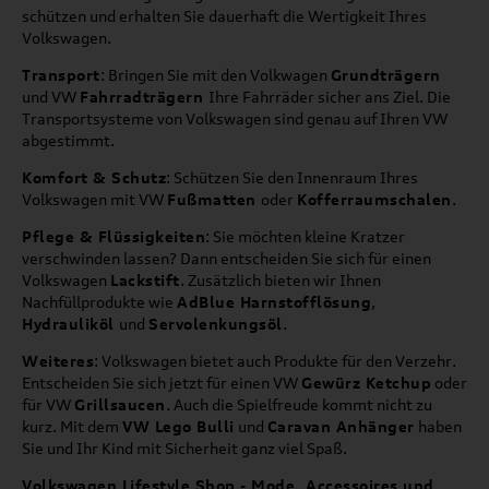
schützen und erhalten Sie dauerhaft die Wertigkeit Ihres
Volkswagen.
Transport
: Bringen Sie mit den Volkwagen
Grundträgern
und VW
Fahrradträgern
Ihre Fahrräder sicher ans Ziel. Die
Transportsysteme von Volkswagen sind genau auf Ihren VW
abgestimmt.
Komfort & Schutz
: Schützen Sie den Innenraum Ihres
Volkswagen mit VW
Fußmatten
oder
Kofferraumschalen
.
Pflege & Flüssigkeiten
: Sie möchten kleine Kratzer
verschwinden lassen? Dann entscheiden Sie sich für einen
Volkswagen
Lackstift
. Zusätzlich bieten wir Ihnen
Nachfüllprodukte wie
AdBlue Harnstofflösung
,
Hydrauliköl
und
Servolenkungsöl
.
Weiteres
: Volkswagen bietet auch Produkte für den Verzehr.
Entscheiden Sie sich jetzt für einen VW
Gewürz Ketchup
oder
für VW
Grillsaucen
. Auch die Spielfreude kommt nicht zu
kurz. Mit dem
VW Lego Bulli
und
Caravan Anhänger
haben
Sie und Ihr Kind mit Sicherheit ganz viel Spaß.
Volkswagen Lifestyle Shop - Mode, Accessoires und