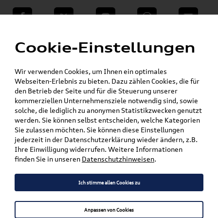
teilen
Twitter
Instagram
WhatsApp
E-Mail
Menü
»
Cookie-Einstellungen
VW Shop - VW Originalteile und Zubehör
»
»
SKODA Produkte
Komfort & Schutz
»
Fußmatten
Octavia
Wir verwenden Cookies, um Ihnen ein optimales
Webseiten-Erlebnis zu bieten. Dazu zählen Cookies, die für
den Betrieb der Seite und für die Steuerung unserer
Mein Kundenkonto
Warenkorb
kommerziellen Unternehmensziele notwendig sind, sowie
solche, die lediglich zu anonymen Statistikzwecken genutzt
Artikel für ihr Modell
werden. Sie können selbst entscheiden, welche Kategorien
Sie zulassen möchten. Sie können diese Einstellungen
Marke wählen
jederzeit in der Datenschutzerklärung wieder ändern, z.B.
Ihre Einwilligung widerrufen. Weitere Informationen
Modell wählen
finden Sie in unseren
Datenschutzhinweisen
.
Karosserieform wählen
Ich stimme allen Cookies zu
Anpassen von Cookies