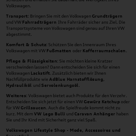
Volkswagen.
Transport
: Bringen Sie mit den Volkwagen
Grundträgern
und VW
Fahrradträgern
Ihre Fahrräder sicher ans Ziel. Die
Transportsysteme von Volkswagen sind genau auf Ihren VW
abgestimmt.
Komfort & Schutz
: Schützen Sie den Innenraum Ihres
Volkswagen mit VW
Fußmatten
oder
Kofferraumschalen
.
Pflege & Flüssigkeiten
: Sie möchten kleine Kratzer
verschwinden lassen? Dann entscheiden Sie sich für einen
Volkswagen
Lackstift
. Zusätzlich bieten wir Ihnen
Nachfüllprodukte wie
AdBlue Harnstofflösung
,
Hydrauliköl
und
Servolenkungsöl
.
Weiteres
: Volkswagen bietet auch Produkte für den Verzehr.
Entscheiden Sie sich jetzt für einen VW
Gewürz Ketchup
oder
für VW
Grillsaucen
. Auch die Spielfreude kommt nicht zu
kurz. Mit dem
VW Lego Bulli
und
Caravan Anhänger
haben
Sie und Ihr Kind mit Sicherheit ganz viel Spaß.
Volkswagen Lifestyle Shop - Mode, Accessoires und