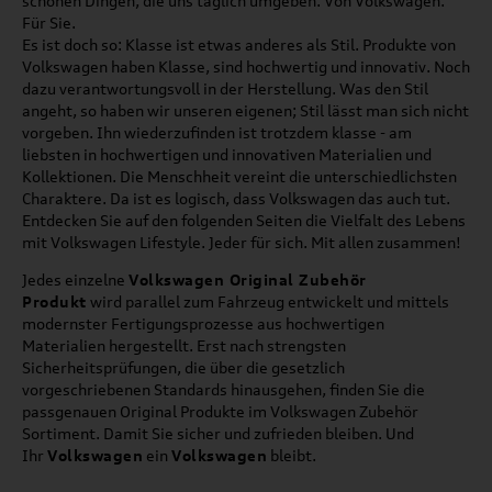
schönen Dingen, die uns täglich umgeben. Von Volkswagen.
Für Sie.
Es ist doch so: Klasse ist etwas anderes als Stil. Produkte von
Volkswagen haben Klasse, sind hochwertig und innovativ. Noch
dazu verantwortungsvoll in der Herstellung. Was den Stil
angeht, so haben wir unseren eigenen; Stil lässt man sich nicht
vorgeben. Ihn wiederzufinden ist trotzdem klasse - am
liebsten in hochwertigen und innovativen Materialien und
Kollektionen. Die Menschheit vereint die unterschiedlichsten
Charaktere. Da ist es logisch, dass Volkswagen das auch tut.
Entdecken Sie auf den folgenden Seiten die Vielfalt des Lebens
mit Volkswagen Lifestyle. Jeder für sich. Mit allen zusammen!
Jedes einzelne
Volkswagen Original Zubehör
Produkt
wird parallel zum Fahrzeug entwickelt und mittels
modernster Fertigungsprozesse aus hochwertigen
Materialien hergestellt. Erst nach strengsten
Sicherheitsprüfungen, die über die gesetzlich
vorgeschriebenen Standards hinausgehen, finden Sie die
passgenauen Original Produkte im Volkswagen Zubehör
Sortiment. Damit Sie sicher und zufrieden bleiben. Und
Ihr
Volkswagen
ein
Volkswagen
bleibt.