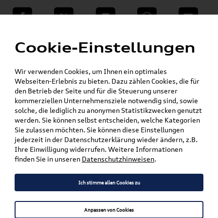
teilen
Twitter
Instagram
WhatsApp
E-Mail
Menü
»
Cookie-Einstellungen
VW Shop - VW Originalteile und Zubehör
»
»
SKODA Produkte
Komfort & Schutz
»
Fußmatten
Kamiq
Wir verwenden Cookies, um Ihnen ein optimales
Webseiten-Erlebnis zu bieten. Dazu zählen Cookies, die für
den Betrieb der Seite und für die Steuerung unserer
Mein Kundenkonto
Warenkorb
kommerziellen Unternehmensziele notwendig sind, sowie
solche, die lediglich zu anonymen Statistikzwecken genutzt
Artikel für ihr Modell
werden. Sie können selbst entscheiden, welche Kategorien
Sie zulassen möchten. Sie können diese Einstellungen
Marke wählen
jederzeit in der Datenschutzerklärung wieder ändern, z.B.
Ihre Einwilligung widerrufen. Weitere Informationen
Modell wählen
finden Sie in unseren
Datenschutzhinweisen
.
Karosserieform wählen
Ich stimme allen Cookies zu
Anpassen von Cookies