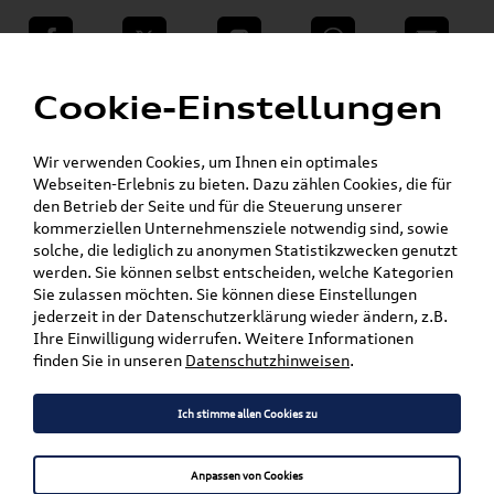
teilen
Twitter
Instagram
WhatsApp
E-Mail
Menü
»
Cookie-Einstellungen
VW Shop - VW Originalteile und Zubehör
»
»
SKODA Produkte
Komfort & Schutz
»
Fußmatten
Fabia
Wir verwenden Cookies, um Ihnen ein optimales
Webseiten-Erlebnis zu bieten. Dazu zählen Cookies, die für
den Betrieb der Seite und für die Steuerung unserer
Mein Kundenkonto
Warenkorb
kommerziellen Unternehmensziele notwendig sind, sowie
solche, die lediglich zu anonymen Statistikzwecken genutzt
Artikel für ihr Modell
werden. Sie können selbst entscheiden, welche Kategorien
Sie zulassen möchten. Sie können diese Einstellungen
Marke wählen
jederzeit in der Datenschutzerklärung wieder ändern, z.B.
Ihre Einwilligung widerrufen. Weitere Informationen
Modell wählen
finden Sie in unseren
Datenschutzhinweisen
.
Karosserieform wählen
Ich stimme allen Cookies zu
Anpassen von Cookies