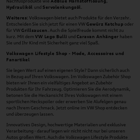
Nachfüllprodukte wie
AdBlue Harnstofflösung
,
Hydrauliköl
und
Servolenkungsöl
.
Weiteres
: Volkswagen bietet auch Produkte für den Verzehr.
Entscheiden Sie sich jetzt für einen VW
Gewürz Ketchup
oder
für VW
Grillsaucen
. Auch die Spielfreude kommt nicht zu
kurz. Mit dem
VW Lego Bulli
und
Caravan Anhänger
haben
Sie und Ihr Kind mit Sicherheit ganz viel Spaß.
Volkswagen Lifestyle Shop - Mode, Accessoires und
Fanartikel
Sie legen Wert auf einen eigenen Style? Dann sicherlich auch
in Bezug auf Ihren Volkswagen. Im Volkswagen Zubehör Shop
bieten wir Ihnen ein vielfältiges Angebot an Zubehör
Produkten für Ihr Fahrzeug. Optimieren Sie die Aerodynamik,
betonen Sie die Heckansicht Ihres Volkswagen mit einem
sportlichen Heckspoiler oder erwerben Sie Alufelgen genau
nach Ihrem Geschmack. Jetzt online im VW Shop entdecken
und überzeugen lassen.
Innovatives Design, hochwertige Materialien und exklusive
Verarbeitung - darauf legen wir nicht nicht nur bei unseren
Autos großen Wert. Auch die Volkswagen Lifestyle Produkte