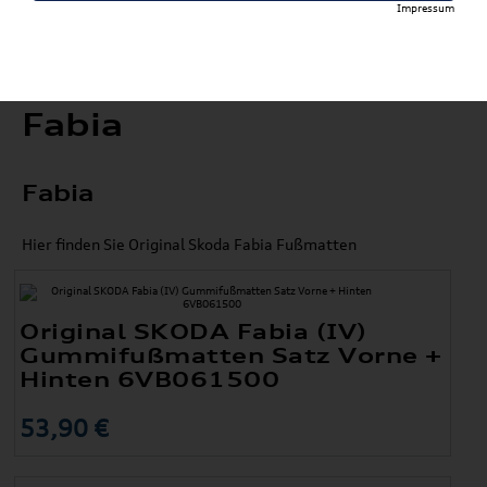
Impressum
Fabia
Fabia
Hier finden Sie Original Skoda Fabia Fußmatten
Original SKODA Fabia (IV)
Gummifußmatten Satz Vorne +
Hinten 6VB061500
53,90 €