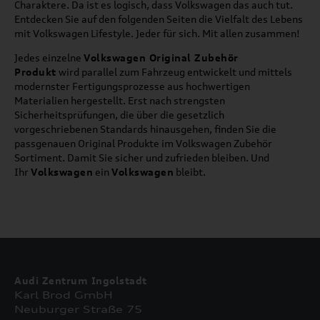
Charaktere. Da ist es logisch, dass Volkswagen das auch tut.
Entdecken Sie auf den folgenden Seiten die Vielfalt des Lebens
mit Volkswagen Lifestyle. Jeder für sich. Mit allen zusammen!
Jedes einzelne
Volkswagen Original Zubehör
Produkt
wird parallel zum Fahrzeug entwickelt und mittels
modernster Fertigungsprozesse aus hochwertigen
Materialien hergestellt. Erst nach strengsten
Sicherheitsprüfungen, die über die gesetzlich
vorgeschriebenen Standards hinausgehen, finden Sie die
passgenauen Original Produkte im Volkswagen Zubehör
Sortiment. Damit Sie sicher und zufrieden bleiben. Und
Ihr
Volkswagen
ein
Volkswagen
bleibt.
Audi Zentrum Ingolstadt
Karl Brod GmbH
Neuburger Straße 75