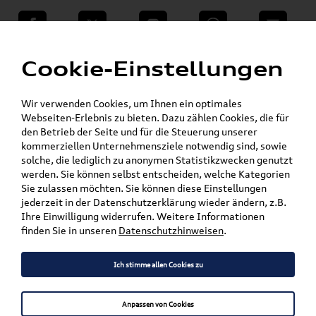
teilen
Twitter
Instagram
WhatsApp
E-Mail
Menü
»
Cookie-Einstellungen
VW Shop - VW Originalteile und Zubehör
»
»
SKODA Produkte
Komfort & Schutz
»
Fußmatten
Enyaq
Wir verwenden Cookies, um Ihnen ein optimales
Webseiten-Erlebnis zu bieten. Dazu zählen Cookies, die für
den Betrieb der Seite und für die Steuerung unserer
Mein Kundenkonto
Warenkorb
kommerziellen Unternehmensziele notwendig sind, sowie
solche, die lediglich zu anonymen Statistikzwecken genutzt
Artikel für ihr Modell
werden. Sie können selbst entscheiden, welche Kategorien
Sie zulassen möchten. Sie können diese Einstellungen
Marke wählen
jederzeit in der Datenschutzerklärung wieder ändern, z.B.
Ihre Einwilligung widerrufen. Weitere Informationen
Modell wählen
finden Sie in unseren
Datenschutzhinweisen
.
Karosserieform wählen
Ich stimme allen Cookies zu
Anpassen von Cookies