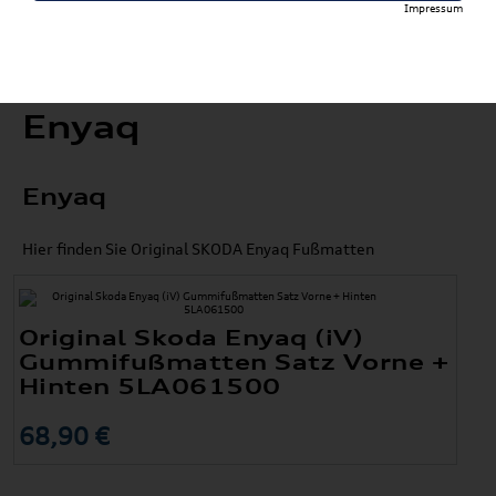
Impressum
Enyaq
Enyaq
Hier finden Sie Original SKODA Enyaq Fußmatten
Original Skoda Enyaq (iV)
Gummifußmatten Satz Vorne +
Hinten 5LA061500
68,90 €