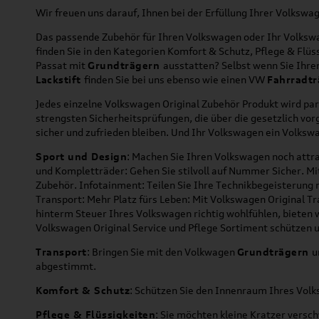
Wir freuen uns darauf, Ihnen bei der Erfüllung Ihrer Volksw
Das passende Zubehör für Ihren Volkswagen oder Ihr Volkswag
finden Sie in den Kategorien Komfort & Schutz, Pflege & Fl
Passat mit
Grundträgern
ausstatten? Selbst wenn Sie Ihr
Lackstift
finden Sie bei uns ebenso wie einen VW
Fahrradtr
Jedes einzelne Volkswagen Original Zubehör Produkt wird par
strengsten Sicherheitsprüfungen, die über die gesetzlich v
sicher und zufrieden bleiben. Und Ihr Volkswagen ein Volkswa
Sport und Design
: Machen Sie Ihren Volkswagen noch attra
und Kompletträder: Gehen Sie stilvoll auf Nummer Sicher. M
Zubehör. Infotainment: Teilen Sie Ihre Technikbegeisterun
Transport: Mehr Platz fürs Leben: Mit Volkswagen Original T
hinterm Steuer Ihres Volkswagen richtig wohlfühlen, bieten 
Volkswagen Original Service und Pflege Sortiment schützen u
Transport
: Bringen Sie mit den Volkwagen
Grundträgern
u
abgestimmt.
Komfort & Schutz
: Schützen Sie den Innenraum Ihres Vo
Pflege & Flüssigkeiten
: Sie möchten kleine Kratzer versc