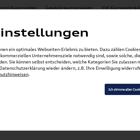
mmifussmatten
Gepäckraumeinlagen
VW Kompletträd
Mystery Boxen
Motoröl
% Sale
Nachrüstlösungen
instellungen
en
Lackierungen
en ein optimales Webseiten-Erlebnis zu bieten. Dazu zählen Cookies,
E-Mail
r kommerziellen Unternehmensziele notwendig sind, sowie solche, die
en. Sie können selbst entscheiden, welche Kategorien Sie zulassen 
»
Nachrüstlösungen
Verkehrszeichenerkennung
r Datenschutzerklärung wieder ändern, z.B. Ihre Einwilligung widerru
hutzhinweisen
.
Ich stimme allen Cook
Modell wählen
K