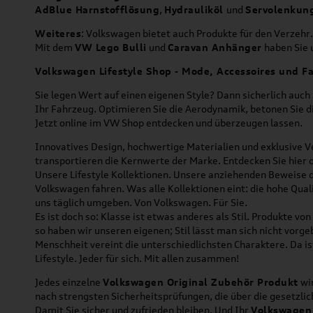
AdBlue Harnstofflösung
,
Hydrauliköl
und
Servolenkun
Weiteres
: Volkswagen bietet auch Produkte für den Verzehr.
Mit dem
VW Lego Bulli
und
Caravan Anhänger
haben Sie u
Volkswagen Lifestyle Shop - Mode, Accessoires und Fa
Sie legen Wert auf einen eigenen Style? Dann sicherlich auc
Ihr Fahrzeug. Optimieren Sie die Aerodynamik, betonen Sie 
Jetzt online im VW Shop entdecken und überzeugen lassen.
Innovatives Design, hochwertige Materialien und exklusive Ve
transportieren die Kernwerte der Marke. Entdecken Sie hier 
Unsere Lifestyle Kollektionen. Unsere anziehenden Beweise da
Volkswagen fahren. Was alle Kollektionen eint: die hohe Qua
uns täglich umgeben. Von Volkswagen. Für Sie.
Es ist doch so: Klasse ist etwas anderes als Stil. Produkte v
so haben wir unseren eigenen; Stil lässt man sich nicht vorg
Menschheit vereint die unterschiedlichsten Charaktere. Da is
Lifestyle. Jeder für sich. Mit allen zusammen!
Jedes einzelne
Volkswagen Original Zubehör Produkt
wir
nach strengsten Sicherheitsprüfungen, die über die gesetzl
Damit Sie sicher und zufrieden bleiben. Und Ihr
Volkswagen