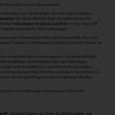
n Sie Ihren VW zu etwas Besonderem!
n VW alles, was Sie benötigen. Ihr VW Original Zubehör
ßmatten
für Ihren VW Golf? Oder Sie wollen Ihren VW
 Sie bei
Volkswagen Original Zubehör
richtig. Einen VW
l Zubehör Produkte für Ihren Volkswagen.
zesse aus hochwertigen Materialien hergestellt. Erst nach
riginal Produkte im Volkswagen Zubehör Sortiment. Damit Sie
hrer Kreativität keine Grenze gesetzt. Leichtmetallfelgen
Leichtmetallfelgen und Kompletträder von Volkswagen
 für moderne Kommunikations- und Unterhaltungsmedien.
che Freiräume nach Maß. Komfort und Schutz: Damit Sie sich
Schutz. Service und Pflege: Rundum vorgesorgt: Mit dem
ortsysteme von Volkswagen sind genau auf Ihren VW
stift
. Zusätzlich bieten wir Ihnen Nachfüllprodukte wie