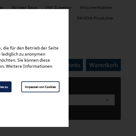
er
Winter Sale
VW Zubehör
Wischerblätter
Audi Produkte
SEAT Produkte
SKODA Produkte
 die für den Betrieb der Seite
 lediglich zu anonymen
möchten. Sie können diese
Mein Kundenkonto
Warenkorb
fen. Weitere Informationen
ies zu
Anpassen von Cookies
arosserieform wählen