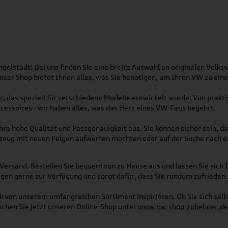
olstadt! Bei uns finden Sie eine breite Auswahl an originalen Vol
 Unser Shop bietet Ihnen alles, was Sie benötigen, um Ihren VW zu ei
, das speziell für verschiedene Modelle entwickelt wurde. Von pra
essoires - wir haben alles, was das Herz eines VW-Fans begehrt.
re hohe Qualität und Passgenauigkeit aus. Sie können sicher sein, da
rzeug mit neuen Felgen aufwerten möchten oder auf der Suche nach e
Versand. Bestellen Sie bequem von zu Hause aus und lassen Sie sich I
gen gerne zur Verfügung und sorgt dafür, dass Sie rundum zufrieden 
ich von unserem umfangreichen Sortiment inspirieren. Ob Sie sich se
uchen Sie jetzt unseren Online-Shop unter
www.vw-shop-zubehoer.de