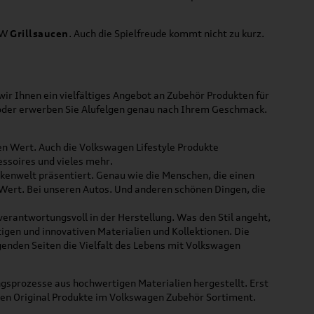
VW
Grillsaucen
. Auch die Spielfreude kommt nicht zu kurz.
ir Ihnen ein vielfältiges Angebot an Zubehör Produkten für
 oder erwerben Sie Alufelgen genau nach Ihrem Geschmack.
ßen Wert. Auch die Volkswagen Lifestyle Produkte
ssoires und vieles mehr.
rkenwelt präsentiert. Genau wie die Menschen, die einen
 Wert. Bei unseren Autos. Und anderen schönen Dingen, die
 verantwortungsvoll in der Herstellung. Was den Stil angeht,
tigen und innovativen Materialien und Kollektionen. Die
lgenden Seiten die Vielfalt des Lebens mit Volkswagen
gsprozesse aus hochwertigen Materialien hergestellt. Erst
uen Original Produkte im Volkswagen Zubehör Sortiment.