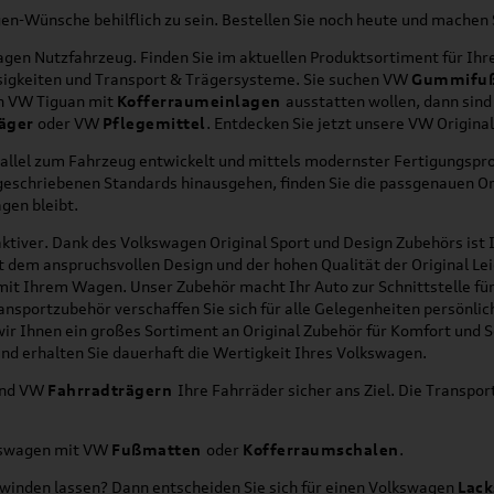
agen-Wünsche behilflich zu sein. Bestellen Sie noch heute und mache
en Nutzfahrzeug. Finden Sie im aktuellen Produktsortiment für Ihre
üssigkeiten und Transport & Trägersysteme. Sie suchen VW
Gummifu
en VW Tiguan mit
Kofferraumeinlagen
ausstatten wollen, dann sind
äger
oder VW
Pflegemittel
. Entdecken Sie jetzt unsere VW Origina
allel zum Fahrzeug entwickelt und mittels modernster Fertigungspro
orgeschriebenen Standards hinausgehen, finden Sie die passgenauen O
gen bleibt.
ktiver. Dank des Volkswagen Original Sport und Design Zubehörs ist I
it dem anspruchsvollen Design und der hohen Qualität der Original 
g mit Ihrem Wagen. Unser Zubehör macht Ihr Auto zur Schnittstelle
ransportzubehör verschaffen Sie sich für alle Gelegenheiten persönli
wir Ihnen ein großes Sortiment an Original Zubehör für Komfort und 
nd erhalten Sie dauerhaft die Wertigkeit Ihres Volkswagen.
nd VW
Fahrradträgern
Ihre Fahrräder sicher ans Ziel. Die Transp
lkswagen mit VW
Fußmatten
oder
Kofferraumschalen
.
hwinden lassen? Dann entscheiden Sie sich für einen Volkswagen
Lack