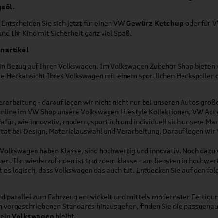
gsöl
.
 Entscheiden Sie sich jetzt für einen VW
Gewürz Ketchup
oder für 
nd Ihr Kind mit Sicherheit ganz viel Spaß.
nartikel
h in Bezug auf Ihren Volkswagen. Im Volkswagen Zubehör Shop bieten w
die Heckansicht Ihres Volkswagen mit einem sportlichen Heckspoiler
rarbeitung - darauf legen wir nicht nicht nur bei unseren Autos gro
online im VW Shop unsere Volkswagen Lifestyle Kollektionen, VW Acce
für, wie innovativ, modern, sportlich und individuell sich unsere Ma
lität bei Design, Materialauswahl und Verarbeitung. Darauf legen wir
on Volkswagen haben Klasse, sind hochwertig und innovativ. Noch dazu
eben. Ihn wiederzufinden ist trotzdem klasse - am liebsten in hochwer
t es logisch, dass Volkswagen das auch tut. Entdecken Sie auf den fo
d parallel zum Fahrzeug entwickelt und mittels modernster Fertigun
ich vorgeschriebenen Standards hinausgehen, finden Sie die passgena
ein
Volkswagen
bleibt.