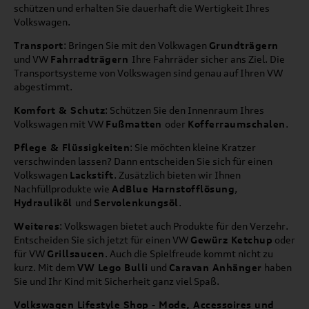
schützen und erhalten Sie dauerhaft die Wertigkeit Ihres
Volkswagen.
Transport
: Bringen Sie mit den Volkwagen
Grundträgern
und VW
Fahrradträgern
Ihre Fahrräder sicher ans Ziel. Die
Transportsysteme von Volkswagen sind genau auf Ihren VW
abgestimmt.
Komfort & Schutz
: Schützen Sie den Innenraum Ihres
Volkswagen mit VW
Fußmatten
oder
Kofferraumschalen
.
Pflege & Flüssigkeiten
: Sie möchten kleine Kratzer
verschwinden lassen? Dann entscheiden Sie sich für einen
Volkswagen
Lackstift
. Zusätzlich bieten wir Ihnen
Nachfüllprodukte wie
AdBlue Harnstofflösung
,
Hydrauliköl
und
Servolenkungsöl
.
Weiteres
: Volkswagen bietet auch Produkte für den Verzehr.
Entscheiden Sie sich jetzt für einen VW
Gewürz Ketchup
oder
für VW
Grillsaucen
. Auch die Spielfreude kommt nicht zu
kurz. Mit dem
VW Lego Bulli
und
Caravan Anhänger
haben
Sie und Ihr Kind mit Sicherheit ganz viel Spaß.
Volkswagen Lifestyle Shop - Mode, Accessoires und