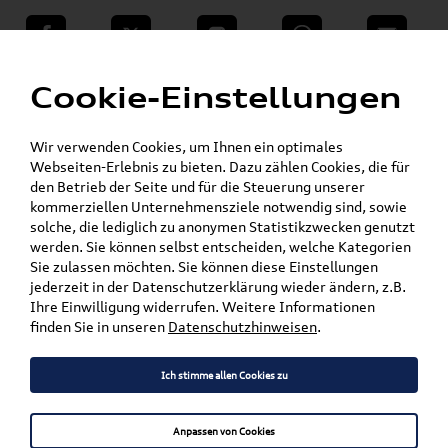
teilen
Twitter
Instagram
WhatsApp
E-Mail
Menü
»
Cookie-Einstellungen
VW Shop - VW Originalteile und Zubehör
»
Nachrüstlösungen
Tempomat
Wir verwenden Cookies, um Ihnen ein optimales
Mein Kundenkonto
Warenkorb
Webseiten-Erlebnis zu bieten. Dazu zählen Cookies, die für
den Betrieb der Seite und für die Steuerung unserer
Artikel für ihr Modell
kommerziellen Unternehmensziele notwendig sind, sowie
solche, die lediglich zu anonymen Statistikzwecken genutzt
werden. Sie können selbst entscheiden, welche Kategorien
Marke wählen
Sie zulassen möchten. Sie können diese Einstellungen
jederzeit in der Datenschutzerklärung wieder ändern, z.B.
Modell wählen
Ihre Einwilligung widerrufen. Weitere Informationen
finden Sie in unseren
Datenschutzhinweisen
.
Karosserieform wählen
Ich stimme allen Cookies zu
Anpassen von Cookies