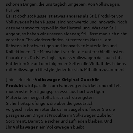
schönen Dingen, die uns täglich umgeben. Von Volkswagen.
Für Sie.
Es ist doch so: Klasse ist etwas anderes als Stil. Produkte von
Volkswagen haben Klasse, sind hochwertig und innovativ. Noch
dazu verantwortungsvoll in der Herstellung. Was den Stil
angeht, so haben wir unseren eigenen; Stil lässt man sich nicht
vorgeben. Ihn wiederzufinden ist trotzdem klasse - am
liebsten in hochwertigen und innovativen Materialien und
Kollektionen. Die Menschheit vereint die unterschiedlichsten
Charaktere. Da ist es logisch, dass Volkswagen das auch tut.
Entdecken Sie auf den folgenden Seiten die Vielfalt des Lebens
mit Volkswagen Lifestyle. Jeder für sich. Mit allen zusammen!
Jedes einzelne
Volkswagen Original Zubehör
Produkt
wird parallel zum Fahrzeug entwickelt und mittels
modernster Fertigungsprozesse aus hochwertigen
Materialien hergestellt. Erst nach strengsten
Sicherheitsprüfungen, die über die gesetzlich
vorgeschriebenen Standards hinausgehen, finden Sie die
passgenauen Original Produkte im Volkswagen Zubehör
Sortiment. Damit Sie sicher und zufrieden bleiben. Und
Ihr
Volkswagen
ein
Volkswagen
bleibt.