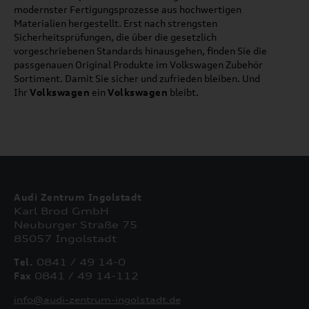
modernster Fertigungsprozesse aus hochwertigen
Materialien hergestellt. Erst nach strengsten
Sicherheitsprüfungen, die über die gesetzlich
vorgeschriebenen Standards hinausgehen, finden Sie die
passgenauen Original Produkte im Volkswagen Zubehör
Sortiment. Damit Sie sicher und zufrieden bleiben. Und
Ihr
Volkswagen
ein
Volkswagen
bleibt.
Audi Zentrum Ingolstadt
Karl Brod GmbH
Neuburger Straße 75
85057 Ingolstadt
Tel.
0841 / 49 14-0
Fax
0841 / 49 14-112
info@audi-zentrum-ingolstadt.de