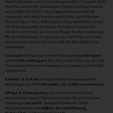
Kommunikations- und Unterhaltungsmedien. Transport: Mehr
Platz fürs Leben: Mit Volkswagen Original Transportzubehör
verschaffen Sie sich für alle Gelegenheiten persönliche
Freiräume nach Maß. Komfort und Schutz: Damit Sie sich
hinterm Steuer Ihres Volkswagen richtig wohlfühlen, bieten
wir Ihnen ein großes Sortiment an Original Zubehör für
Komfort und Schutz. Service und Pflege: Rundum vorgesorgt:
Mit dem Volkswagen Original Service und Pflege Sortiment
schützen und erhalten Sie dauerhaft die Wertigkeit Ihres
Volkswagen.
Transport
: Bringen Sie mit den Volkwagen
Grundträgern
und VW
Fahrradträgern
Ihre Fahrräder sicher ans Ziel. Die
Transportsysteme von Volkswagen sind genau auf Ihren VW
abgestimmt.
Komfort & Schutz
: Schützen Sie den Innenraum Ihres
Volkswagen mit VW
Fußmatten
oder
Kofferraumschalen
.
Pflege & Flüssigkeiten
: Sie möchten kleine Kratzer
verschwinden lassen? Dann entscheiden Sie sich für einen
Volkswagen
Lackstift
. Zusätzlich bieten wir Ihnen
Nachfüllprodukte wie
AdBlue Harnstofflösung
,
Hydrauliköl
und
Servolenkungsöl
.