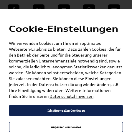
teilen
Twitter
Instagram
WhatsApp
E-Mail
Menü
»
Cookie-Einstellungen
VW Shop - VW Originalteile und Zubehör
Winter Sale
Wir verwenden Cookies, um Ihnen ein optimales
Mein Kundenkonto
Warenkorb
Webseiten-Erlebnis zu bieten. Dazu zählen Cookies, die für
den Betrieb der Seite und für die Steuerung unserer
Artikel für ihr Modell
kommerziellen Unternehmensziele notwendig sind, sowie
solche, die lediglich zu anonymen Statistikzwecken genutzt
werden. Sie können selbst entscheiden, welche Kategorien
Marke wählen
Sie zulassen möchten. Sie können diese Einstellungen
jederzeit in der Datenschutzerklärung wieder ändern, z.B.
Modell wählen
Ihre Einwilligung widerrufen. Weitere Informationen
finden Sie in unseren
Datenschutzhinweisen
.
Karosserieform wählen
Ich stimme allen Cookies zu
Anpassen von Cookies