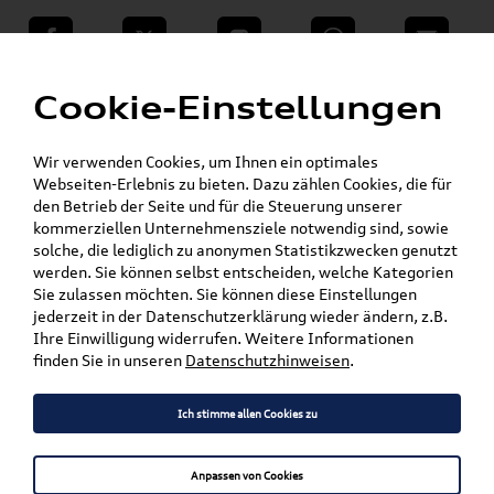
teilen
Twitter
Instagram
WhatsApp
E-Mail
Menü
»
Cookie-Einstellungen
VW Shop - VW Originalteile und Zubehör
»
»
Audi Produkte
Audi Collection
»
Textilien & Bekleidung
Jacken & Hoodys
Wir verwenden Cookies, um Ihnen ein optimales
Webseiten-Erlebnis zu bieten. Dazu zählen Cookies, die für
den Betrieb der Seite und für die Steuerung unserer
Mein Kundenkonto
Warenkorb
kommerziellen Unternehmensziele notwendig sind, sowie
solche, die lediglich zu anonymen Statistikzwecken genutzt
Artikel für ihr Modell
werden. Sie können selbst entscheiden, welche Kategorien
Sie zulassen möchten. Sie können diese Einstellungen
Marke wählen
jederzeit in der Datenschutzerklärung wieder ändern, z.B.
Ihre Einwilligung widerrufen. Weitere Informationen
Modell wählen
finden Sie in unseren
Datenschutzhinweisen
.
Karosserieform wählen
Ich stimme allen Cookies zu
Anpassen von Cookies