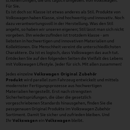
schönen Dingen, die uns täglich umgeben. Von Volkswagen.
Für Sie.
Es ist doch so: Klasse ist etwas anderes als Stil. Produkte von
Volkswagen haben Klasse, sind hochwertig und innovativ. Noch
dazu verantwortungsvoll in der Herstellung. Was den Stil
angeht, so haben wir unseren eigenen; Stil lässt man sich nicht
vorgeben. Ihn wiederzufinden ist trotzdem klasse - am
liebsten in hochwertigen und innovativen Materialien und
Kollektionen. Die Menschheit vereint die unterschiedlichsten
Charaktere. Da ist es logisch, dass Volkswagen das auch tut.
Entdecken Sie auf den folgenden Seiten die Vielfalt des Lebens
mit Volkswagen Lifestyle. Jeder für sich. Mit allen zusammen!
Jedes einzelne
Volkswagen Original Zubehör
Produkt
wird parallel zum Fahrzeug entwickelt und mittels
modernster Fertigungsprozesse aus hochwertigen
Materialien hergestellt. Erst nach strengsten
Sicherheitsprüfungen, die über die gesetzlich
vorgeschriebenen Standards hinausgehen, finden Sie die
passgenauen Original Produkte im Volkswagen Zubehör
Sortiment. Damit Sie sicher und zufrieden bleiben. Und
Ihr
Volkswagen
ein
Volkswagen
bleibt.