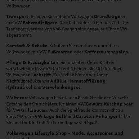
Volkswagen.
Transport
: Bringen Sie mit den Volkwagen
Grundträgern
und VW
Fahrradträgern
Ihre Fahrräder sicher ans Ziel. Die
Transportsysteme von Volkswagen sind genau auf Ihren VW
abgestimmt.
Komfort & Schutz
: Schützen Sie den Innenraum Ihres
Volkswagen mit VW
Fußmatten
oder
Kofferraumschalen
.
Pflege & Flüssigkeiten
: Sie möchten kleine Kratzer
verschwinden lassen? Dann entscheiden Sie sich für einen
Volkswagen
Lackstift
. Zusätzlich bieten wir Ihnen
Nachfüllprodukte wie
AdBlue Harnstofflösung
,
Hydrauliköl
und
Servolenkungsöl
.
Weiteres
: Volkswagen bietet auch Produkte für den Verzehr.
Entscheiden Sie sich jetzt für einen VW
Gewürz Ketchup
oder
für VW
Grillsaucen
. Auch die Spielfreude kommt nicht zu
kurz. Mit dem
VW Lego Bulli
und
Caravan Anhänger
haben
Sie und Ihr Kind mit Sicherheit ganz viel Spaß.
Volkswagen Lifestyle Shop - Mode, Accessoires und