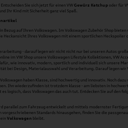
 Entscheiden Sie sich jetzt für einen VW
Gewürz Ketchup
oder für 
nd Ihr Kind mit Sicherheit ganz viel Spaß.
nartikel
h in Bezug auf Ihren Volkswagen. Im Volkswagen Zubehör Shop bieten w
die Heckansicht Ihres Volkswagen mit einem sportlichen Heckspoiler
rarbeitung - darauf legen wir nicht nicht nur bei unseren Autos gro
online im VW Shop unsere Volkswagen Lifestyle Kollektionen, VW Acce
für, wie innovativ, modern, sportlich und individuell sich unsere Ma
lität bei Design, Materialauswahl und Verarbeitung. Darauf legen wir
on Volkswagen haben Klasse, sind hochwertig und innovativ. Noch dazu
eben. Ihn wiederzufinden ist trotzdem klasse - am liebsten in hochwer
t es logisch, dass Volkswagen das auch tut. Entdecken Sie auf den fo
d parallel zum Fahrzeug entwickelt und mittels modernster Fertigun
ich vorgeschriebenen Standards hinausgehen, finden Sie die passgena
ein
Volkswagen
bleibt.