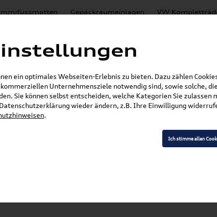
mmifussmatten
Gepäckraumeinlagen
VW Kompletträd
Mystery Boxen
Motoröl
% Sale
Nachrüstlösungen
instellungen
en
Lackierungen
en ein optimales Webseiten-Erlebnis zu bieten. Dazu zählen Cookies,
E-Mail
r kommerziellen Unternehmensziele notwendig sind, sowie solche, die
en. Sie können selbst entscheiden, welche Kategorien Sie zulassen 
»
»
»
Audi Produkte
Elektromobilität
Ladekabel
r Datenschutzerklärung wieder ändern, z.B. Ihre Einwilligung widerru
hutzhinweisen
.
Ich stimme allen Cook
Modell wählen
K