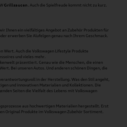
VW
Grillsaucen
. Auch die Spielfreude kommt nicht zu kurz.
ir Ihnen ein vielfältiges Angebot an Zubehör Produkten für
 oder erwerben Sie Alufelgen genau nach Ihrem Geschmack.
ßen Wert. Auch die Volkswagen Lifestyle Produkte
ssoires und vieles mehr.
rkenwelt präsentiert. Genau wie die Menschen, die einen
 Wert. Bei unseren Autos. Und anderen schönen Dingen, die
 verantwortungsvoll in der Herstellung. Was den Stil angeht,
tigen und innovativen Materialien und Kollektionen. Die
lgenden Seiten die Vielfalt des Lebens mit Volkswagen
gsprozesse aus hochwertigen Materialien hergestellt. Erst
uen Original Produkte im Volkswagen Zubehör Sortiment.