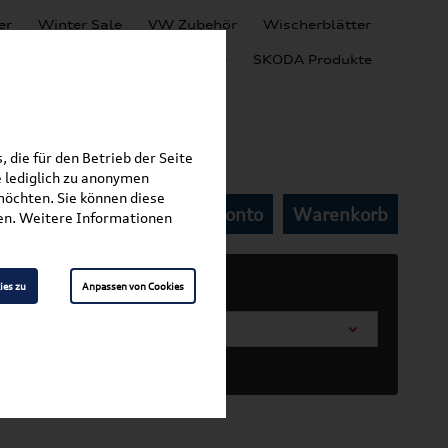
er
Winter Sale
VW Zubehör
Wischerblätter
Audi Produkte
SEAT Produkte
SKODA Produkte
 die für den Betrieb der Seite
 lediglich zu anonymen
möchten. Sie können diese
Mein Kundenkonto
Warenkorb
Haushalt
fen. Weitere Informationen
ies zu
Anpassen von Cookies
arosserieform wählen