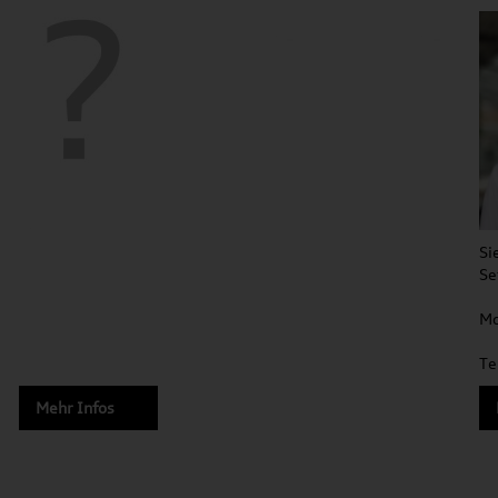
Si
Se
Mo
Te
Mehr Infos