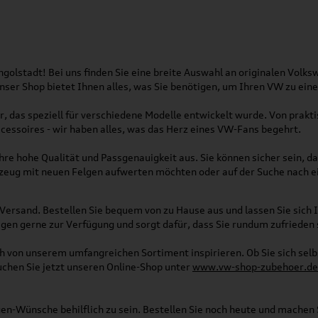
olstadt! Bei uns finden Sie eine breite Auswahl an originalen Vol
 Unser Shop bietet Ihnen alles, was Sie benötigen, um Ihren VW zu ei
, das speziell für verschiedene Modelle entwickelt wurde. Von pra
essoires - wir haben alles, was das Herz eines VW-Fans begehrt.
re hohe Qualität und Passgenauigkeit aus. Sie können sicher sein, da
rzeug mit neuen Felgen aufwerten möchten oder auf der Suche nach e
Versand. Bestellen Sie bequem von zu Hause aus und lassen Sie sich I
gen gerne zur Verfügung und sorgt dafür, dass Sie rundum zufrieden 
ich von unserem umfangreichen Sortiment inspirieren. Ob Sie sich se
uchen Sie jetzt unseren Online-Shop unter
www.vw-shop-zubehoer.de
agen-Wünsche behilflich zu sein. Bestellen Sie noch heute und mache