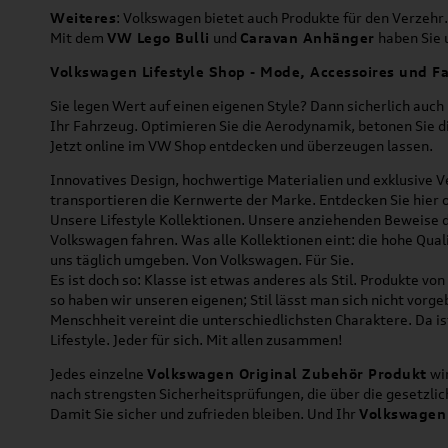
Weiteres
: Volkswagen bietet auch Produkte für den Verzehr.
Mit dem
VW Lego Bulli
und
Caravan Anhänger
haben Sie u
Volkswagen Lifestyle Shop - Mode, Accessoires und Fa
Sie legen Wert auf einen eigenen Style? Dann sicherlich auc
Ihr Fahrzeug. Optimieren Sie die Aerodynamik, betonen Sie 
Jetzt online im VW Shop entdecken und überzeugen lassen.
Innovatives Design, hochwertige Materialien und exklusive Ve
transportieren die Kernwerte der Marke. Entdecken Sie hier 
Unsere Lifestyle Kollektionen. Unsere anziehenden Beweise da
Volkswagen fahren. Was alle Kollektionen eint: die hohe Qua
uns täglich umgeben. Von Volkswagen. Für Sie.
Es ist doch so: Klasse ist etwas anderes als Stil. Produkte v
so haben wir unseren eigenen; Stil lässt man sich nicht vorg
Menschheit vereint die unterschiedlichsten Charaktere. Da is
Lifestyle. Jeder für sich. Mit allen zusammen!
Jedes einzelne
Volkswagen Original Zubehör Produkt
wir
nach strengsten Sicherheitsprüfungen, die über die gesetzl
Damit Sie sicher und zufrieden bleiben. Und Ihr
Volkswagen