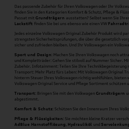
Das passende Zubehör für Ihren Volkswagen oder Ihr Volkswag
finden Sie in den Kategorien Komfort & Schutz, Pflege & Fl
Passat mit
Grundträgern
ausstatten? Selbst wenn Sie Ihr
Lackstift
finden Sie bei uns ebenso wie einen VW
Fahrradtr
Jedes einzelne Volkswagen Original Zubehör Produkt wird par
strengsten Sicherheitsprüfungen, die über die gesetzlich v
sicher und zufrieden bleiben. Und Ihr Volkswagen ein Volkswa
Sport und Design
: Machen Sie Ihren Volkswagen noch attra
und Kompletträder: Gehen Sie stilvoll auf Nummer Sicher. M
Zubehör. Infotainment: Teilen Sie Ihre Technikbegeisterun
Transport: Mehr Platz fürs Leben: Mit Volkswagen Original T
hinterm Steuer Ihres Volkswagen richtig wohlfühlen, bieten 
Volkswagen Original Service und Pflege Sortiment schützen u
Transport
: Bringen Sie mit den Volkwagen
Grundträgern
u
abgestimmt.
Komfort & Schutz
: Schützen Sie den Innenraum Ihres Vo
Pflege & Flüssigkeiten
: Sie möchten kleine Kratzer versc
AdBlue Harnstofflösung
,
Hydrauliköl
und
Servolenkun