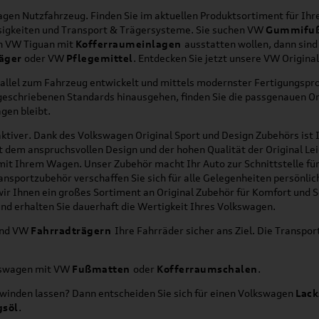
en Nutzfahrzeug. Finden Sie im aktuellen Produktsortiment für Ihre
üssigkeiten und Transport & Trägersysteme. Sie suchen VW
Gummifu
en VW Tiguan mit
Kofferraumeinlagen
ausstatten wollen, dann sind
äger
oder VW
Pflegemittel
. Entdecken Sie jetzt unsere VW Origina
allel zum Fahrzeug entwickelt und mittels modernster Fertigungspro
orgeschriebenen Standards hinausgehen, finden Sie die passgenauen O
gen bleibt.
ktiver. Dank des Volkswagen Original Sport und Design Zubehörs ist I
it dem anspruchsvollen Design und der hohen Qualität der Original 
g mit Ihrem Wagen. Unser Zubehör macht Ihr Auto zur Schnittstelle
ransportzubehör verschaffen Sie sich für alle Gelegenheiten persönli
wir Ihnen ein großes Sortiment an Original Zubehör für Komfort und 
nd erhalten Sie dauerhaft die Wertigkeit Ihres Volkswagen.
nd VW
Fahrradträgern
Ihre Fahrräder sicher ans Ziel. Die Transp
lkswagen mit VW
Fußmatten
oder
Kofferraumschalen
.
hwinden lassen? Dann entscheiden Sie sich für einen Volkswagen
Lack
gsöl
.