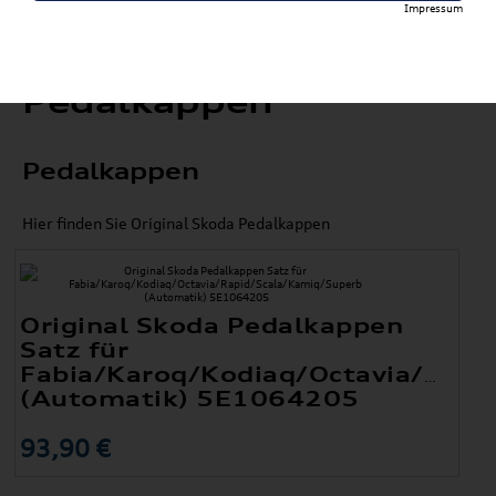
Impressum
Pedalkappen
Pedalkappen
Hier finden Sie Original Skoda Pedalkappen
Original Skoda Pedalkappen
Satz für
Fabia/Karoq/Kodiaq/Octavia/Rapi
(Automatik) 5E1064205
93,90 €