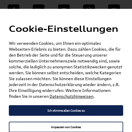
teilen
Twitter
Instagram
WhatsApp
E-Mail
Menü
»
Cookie-Einstellungen
VW Shop - VW Originalteile und Zubehör
»
»
SKODA Produkte
Zubehör
Pedalkappen
Wir verwenden Cookies, um Ihnen ein optimales
Mein Kundenkonto
Warenkorb
Webseiten-Erlebnis zu bieten. Dazu zählen Cookies, die für
den Betrieb der Seite und für die Steuerung unserer
Artikel für ihr Modell
kommerziellen Unternehmensziele notwendig sind, sowie
solche, die lediglich zu anonymen Statistikzwecken genutzt
werden. Sie können selbst entscheiden, welche Kategorien
Marke wählen
Sie zulassen möchten. Sie können diese Einstellungen
jederzeit in der Datenschutzerklärung wieder ändern, z.B.
Modell wählen
Ihre Einwilligung widerrufen. Weitere Informationen
finden Sie in unseren
Datenschutzhinweisen
.
Karosserieform wählen
Ich stimme allen Cookies zu
Anpassen von Cookies