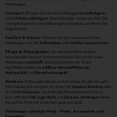
Volkswagen.
Transport
: Bringen Sie mit den Volkwagen
Grundträgern
und VW
Fahrradträgern
Ihre Fahrräder sicher ans Ziel. Die
Transportsysteme von Volkswagen sind genau auf Ihren VW
abgestimmt.
Komfort & Schutz
: Schützen Sie den Innenraum Ihres
Volkswagen mit VW
Fußmatten
oder
Kofferraumschalen
.
Pflege & Flüssigkeiten
: Sie möchten kleine Kratzer
verschwinden lassen? Dann entscheiden Sie sich für einen
Volkswagen
Lackstift
. Zusätzlich bieten wir Ihnen
Nachfüllprodukte wie
AdBlue Harnstofflösung
,
Hydrauliköl
und
Servolenkungsöl
.
Weiteres
: Volkswagen bietet auch Produkte für den Verzehr.
Entscheiden Sie sich jetzt für einen VW
Gewürz Ketchup
oder
für VW
Grillsaucen
. Auch die Spielfreude kommt nicht zu
kurz. Mit dem
VW Lego Bulli
und
Caravan Anhänger
haben
Sie und Ihr Kind mit Sicherheit ganz viel Spaß.
Volkswagen Lifestyle Shop - Mode, Accessoires und
Fanartikel