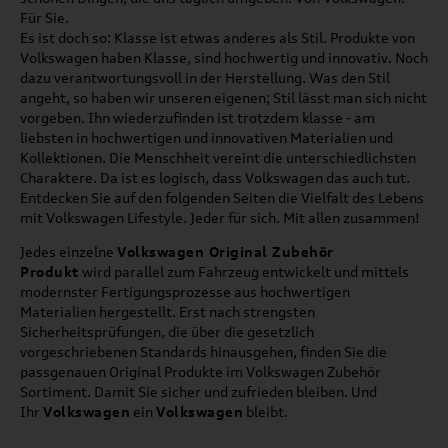
Für Sie.
Es ist doch so: Klasse ist etwas anderes als Stil. Produkte von
Volkswagen haben Klasse, sind hochwertig und innovativ. Noch
dazu verantwortungsvoll in der Herstellung. Was den Stil
angeht, so haben wir unseren eigenen; Stil lässt man sich nicht
vorgeben. Ihn wiederzufinden ist trotzdem klasse - am
liebsten in hochwertigen und innovativen Materialien und
Kollektionen. Die Menschheit vereint die unterschiedlichsten
Charaktere. Da ist es logisch, dass Volkswagen das auch tut.
Entdecken Sie auf den folgenden Seiten die Vielfalt des Lebens
mit Volkswagen Lifestyle. Jeder für sich. Mit allen zusammen!
Jedes einzelne
Volkswagen Original Zubehör
Produkt
wird parallel zum Fahrzeug entwickelt und mittels
modernster Fertigungsprozesse aus hochwertigen
Materialien hergestellt. Erst nach strengsten
Sicherheitsprüfungen, die über die gesetzlich
vorgeschriebenen Standards hinausgehen, finden Sie die
passgenauen Original Produkte im Volkswagen Zubehör
Sortiment. Damit Sie sicher und zufrieden bleiben. Und
Ihr
Volkswagen
ein
Volkswagen
bleibt.