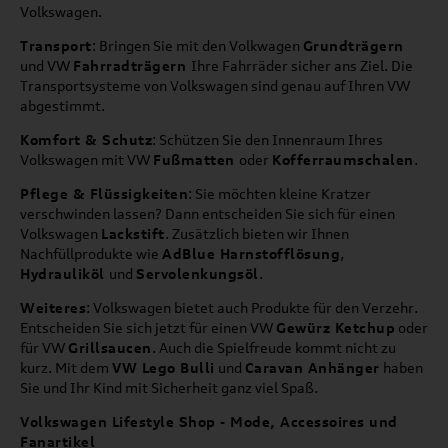
Volkswagen.
Transport
: Bringen Sie mit den Volkwagen
Grundträgern
und VW
Fahrradträgern
Ihre Fahrräder sicher ans Ziel. Die
Transportsysteme von Volkswagen sind genau auf Ihren VW
abgestimmt.
Komfort & Schutz
: Schützen Sie den Innenraum Ihres
Volkswagen mit VW
Fußmatten
oder
Kofferraumschalen
.
Pflege & Flüssigkeiten
: Sie möchten kleine Kratzer
verschwinden lassen? Dann entscheiden Sie sich für einen
Volkswagen
Lackstift
. Zusätzlich bieten wir Ihnen
Nachfüllprodukte wie
AdBlue Harnstofflösung
,
Hydrauliköl
und
Servolenkungsöl
.
Weiteres
: Volkswagen bietet auch Produkte für den Verzehr.
Entscheiden Sie sich jetzt für einen VW
Gewürz Ketchup
oder
für VW
Grillsaucen
. Auch die Spielfreude kommt nicht zu
kurz. Mit dem
VW Lego Bulli
und
Caravan Anhänger
haben
Sie und Ihr Kind mit Sicherheit ganz viel Spaß.
Volkswagen Lifestyle Shop - Mode, Accessoires und
Fanartikel