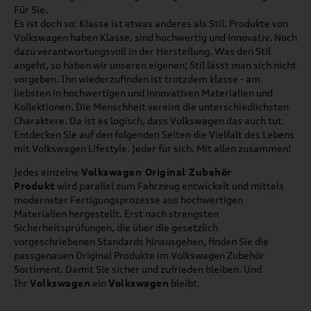
Für Sie.
Es ist doch so: Klasse ist etwas anderes als Stil. Produkte von
Volkswagen haben Klasse, sind hochwertig und innovativ. Noch
dazu verantwortungsvoll in der Herstellung. Was den Stil
angeht, so haben wir unseren eigenen; Stil lässt man sich nicht
vorgeben. Ihn wiederzufinden ist trotzdem klasse - am
liebsten in hochwertigen und innovativen Materialien und
Kollektionen. Die Menschheit vereint die unterschiedlichsten
Charaktere. Da ist es logisch, dass Volkswagen das auch tut.
Entdecken Sie auf den folgenden Seiten die Vielfalt des Lebens
mit Volkswagen Lifestyle. Jeder für sich. Mit allen zusammen!
Jedes einzelne
Volkswagen Original Zubehör
Produkt
wird parallel zum Fahrzeug entwickelt und mittels
modernster Fertigungsprozesse aus hochwertigen
Materialien hergestellt. Erst nach strengsten
Sicherheitsprüfungen, die über die gesetzlich
vorgeschriebenen Standards hinausgehen, finden Sie die
passgenauen Original Produkte im Volkswagen Zubehör
Sortiment. Damit Sie sicher und zufrieden bleiben. Und
Ihr
Volkswagen
ein
Volkswagen
bleibt.