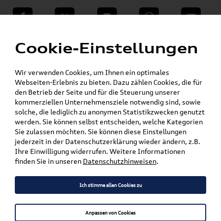
teilen
Twitter
Instagram
WhatsApp
E-Mail
Menü
»
Cookie-Einstellungen
VW Shop - VW Originalteile und Zubehör
»
»
VW Zubehör
Wischerblätter
Passat
Wir verwenden Cookies, um Ihnen ein optimales
Mein Kundenkonto
Warenkorb
Webseiten-Erlebnis zu bieten. Dazu zählen Cookies, die für
den Betrieb der Seite und für die Steuerung unserer
Artikel für ihr Modell
kommerziellen Unternehmensziele notwendig sind, sowie
solche, die lediglich zu anonymen Statistikzwecken genutzt
werden. Sie können selbst entscheiden, welche Kategorien
Marke wählen
Sie zulassen möchten. Sie können diese Einstellungen
jederzeit in der Datenschutzerklärung wieder ändern, z.B.
Modell wählen
Ihre Einwilligung widerrufen. Weitere Informationen
finden Sie in unseren
Datenschutzhinweisen
.
Karosserieform wählen
Ich stimme allen Cookies zu
Anpassen von Cookies