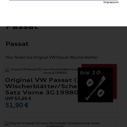
Impressum
Passat
Passat
Hier finden Sie Original VW Passat Wischerblätter
bis 10
Original VW Passat (3G) Aero-
Wischerblätter/Scheibenwischer
Satz Vorne 3G1998002
UVP
57,25
€
51,90 €