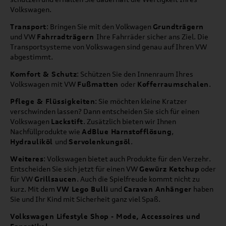
Volkswagen.
Transport
: Bringen Sie mit den Volkwagen
Grundträgern
und VW
Fahrradträgern
Ihre Fahrräder sicher ans Ziel. Die
Transportsysteme von Volkswagen sind genau auf Ihren VW
abgestimmt.
Komfort & Schutz
: Schützen Sie den Innenraum Ihres
Volkswagen mit VW
Fußmatten
oder
Kofferraumschalen
.
Pflege & Flüssigkeiten
: Sie möchten kleine Kratzer
verschwinden lassen? Dann entscheiden Sie sich für einen
Volkswagen
Lackstift
. Zusätzlich bieten wir Ihnen
Nachfüllprodukte wie
AdBlue Harnstofflösung
,
Hydrauliköl
und
Servolenkungsöl
.
Weiteres
: Volkswagen bietet auch Produkte für den Verzehr.
Entscheiden Sie sich jetzt für einen VW
Gewürz Ketchup
oder
für VW
Grillsaucen
. Auch die Spielfreude kommt nicht zu
kurz. Mit dem
VW Lego Bulli
und
Caravan Anhänger
haben
Sie und Ihr Kind mit Sicherheit ganz viel Spaß.
Volkswagen Lifestyle Shop - Mode, Accessoires und