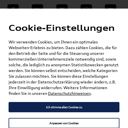
teilen
Twitter
Instagram
WhatsApp
E-Mail
Menü
»
Cookie-Einstellungen
VW Shop - VW Originalteile und Zubehör
»
»
SKODA Produkte
Komfort & Schutz
»
Fußmatten
Kamiq
Wir verwenden Cookies, um Ihnen ein optimales
Webseiten-Erlebnis zu bieten. Dazu zählen Cookies, die für
den Betrieb der Seite und für die Steuerung unserer
Mein Kundenkonto
Warenkorb
kommerziellen Unternehmensziele notwendig sind, sowie
solche, die lediglich zu anonymen Statistikzwecken genutzt
Artikel für ihr Modell
werden. Sie können selbst entscheiden, welche Kategorien
Sie zulassen möchten. Sie können diese Einstellungen
Marke wählen
jederzeit in der Datenschutzerklärung wieder ändern, z.B.
Ihre Einwilligung widerrufen. Weitere Informationen
Modell wählen
finden Sie in unseren
Datenschutzhinweisen
.
Karosserieform wählen
Ich stimme allen Cookies zu
Anpassen von Cookies