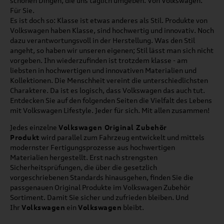
schönen Dingen, die uns täglich umgeben. Von Volkswagen.
Für Sie.
Es ist doch so: Klasse ist etwas anderes als Stil. Produkte von
Volkswagen haben Klasse, sind hochwertig und innovativ. Noch
dazu verantwortungsvoll in der Herstellung. Was den Stil
angeht, so haben wir unseren eigenen; Stil lässt man sich nicht
vorgeben. Ihn wiederzufinden ist trotzdem klasse - am
liebsten in hochwertigen und innovativen Materialien und
Kollektionen. Die Menschheit vereint die unterschiedlichsten
Charaktere. Da ist es logisch, dass Volkswagen das auch tut.
Entdecken Sie auf den folgenden Seiten die Vielfalt des Lebens
mit Volkswagen Lifestyle. Jeder für sich. Mit allen zusammen!
Jedes einzelne
Volkswagen Original Zubehör
Produkt
wird parallel zum Fahrzeug entwickelt und mittels
modernster Fertigungsprozesse aus hochwertigen
Materialien hergestellt. Erst nach strengsten
Sicherheitsprüfungen, die über die gesetzlich
vorgeschriebenen Standards hinausgehen, finden Sie die
passgenauen Original Produkte im Volkswagen Zubehör
Sortiment. Damit Sie sicher und zufrieden bleiben. Und
Ihr
Volkswagen
ein
Volkswagen
bleibt.