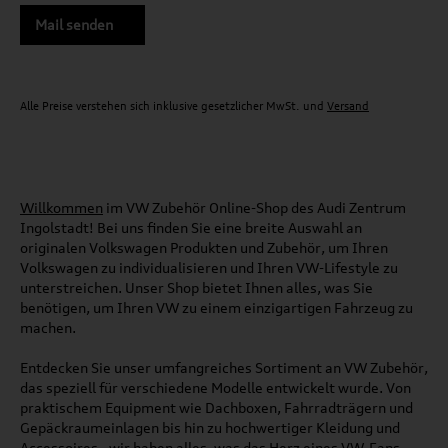
Mail senden
Alle Preise verstehen sich inklusive gesetzlicher MwSt. und
Versand
Willkommen
im VW Zubehör Online-Shop des Audi Zentrum
Ingolstadt! Bei uns finden Sie eine breite Auswahl an
originalen Volkswagen Produkten und Zubehör, um Ihren
Volkswagen zu individualisieren und Ihren VW-Lifestyle zu
unterstreichen. Unser Shop bietet Ihnen alles, was Sie
benötigen, um Ihren VW zu einem einzigartigen Fahrzeug zu
machen.
Entdecken Sie unser umfangreiches Sortiment an VW Zubehör,
das speziell für verschiedene Modelle entwickelt wurde. Von
praktischem Equipment wie Dachboxen, Fahrradträgern und
Gepäckraumeinlagen bis hin zu hochwertiger Kleidung und
Accessoires - wir haben alles, was das Herz eines VW-Fans