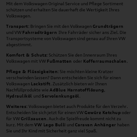
Mit dem Volkswagen Original Service und Pflege Sortiment
schützen und erhalten Sie dauerhaft die Wertigkeit Ihres
Volkswagen.
Transport
: Bringen Sie mit den Volkwagen
Grundträgern
und VW
Fahrradträgern
Ihre Fahrräder sicher ans Ziel. Die
Transportsysteme von Volkswagen sind genau auf Ihren VW
abgestimmt.
Komfort & Schutz
: Schützen Sie den Innenraum Ihres
Volkswagen mit VW
Fußmatten
oder
Kofferraumschalen
.
Pflege & Flüssigkeiten
: Sie möchten kleine Kratzer
verschwinden lassen? Dann entscheiden Sie sich für einen
Volkswagen
Lackstift
. Zusätzlich bieten wir Ihnen
Nachfüllprodukte wie
AdBlue Harnstofflösung
,
Hydrauliköl
und
Servolenkungsöl
.
Weiteres
: Volkswagen bietet auch Produkte für den Verzehr.
Entscheiden Sie sich jetzt für einen VW
Gewürz Ketchup
oder
für VW
Grillsaucen
. Auch die Spielfreude kommt nicht zu
kurz. Mit dem
VW Lego Bulli
und
Caravan Anhänger
haben
Sie und Ihr Kind mit Sicherheit ganz viel Spaß.