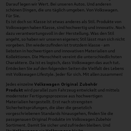
Darauf legen wir Wert. Bei unseren Autos. Und anderen
schönen Dingen, die uns täglich umgeben. Von Volkswagen.
Für Sie.
Es ist doch so: Klasse ist etwas anderes als Stil. Produkte von
Volkswagen haben Klasse, sind hochwertig und innovativ. Noch
dazu verantwortungsvoll in der Herstellung. Was den Stil
angeht, so haben wir unseren eigenen; Stil lässt man sich nicht
vorgeben. Ihn wiederzufinden ist trotzdem klasse - am
liebsten in hochwertigen und innovativen Materialien und
Kollektionen. Die Menschheit vereint die unterschiedlichsten
Charaktere. Da ist es logisch, dass Volkswagen das auch tut.
Entdecken Sie auf den folgenden Seiten die Vielfalt des Lebens
mit Volkswagen Lifestyle. Jeder für sich. Mit allen zusammen!
Jedes einzelne
Volkswagen Original Zubehör
Produkt
wird parallel zum Fahrzeug entwickelt und mittels
modernster Fertigungsprozesse aus hochwertigen
Materialien hergestellt. Erst nach strengsten
Sicherheitsprüfungen, die über die gesetzlich
vorgeschriebenen Standards hinausgehen, finden Sie die
passgenauen Original Produkte im Volkswagen Zubehör
Sortiment. Damit Sie sicher und zufrieden bleiben. Und
Ihr
Volkswagen
ein
Volkswagen
bleibt.