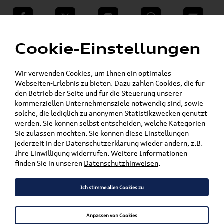
teilen
Twitter
Instagram
WhatsApp
E-Mail
Menü
»
Cookie-Einstellungen
VW Shop - VW Originalteile und Zubehör
»
»
SKODA Produkte
SKODA Original Teile
Kraftstofffilter
Wir verwenden Cookies, um Ihnen ein optimales
Webseiten-Erlebnis zu bieten. Dazu zählen Cookies, die für
Mein Kundenkonto
Warenkorb
den Betrieb der Seite und für die Steuerung unserer
kommerziellen Unternehmensziele notwendig sind, sowie
solche, die lediglich zu anonymen Statistikzwecken genutzt
Artikel für ihr Modell
werden. Sie können selbst entscheiden, welche Kategorien
Sie zulassen möchten. Sie können diese Einstellungen
Marke wählen
jederzeit in der Datenschutzerklärung wieder ändern, z.B.
Ihre Einwilligung widerrufen. Weitere Informationen
Modell wählen
finden Sie in unseren
Datenschutzhinweisen
.
Karosserieform wählen
Ich stimme allen Cookies zu
Anpassen von Cookies