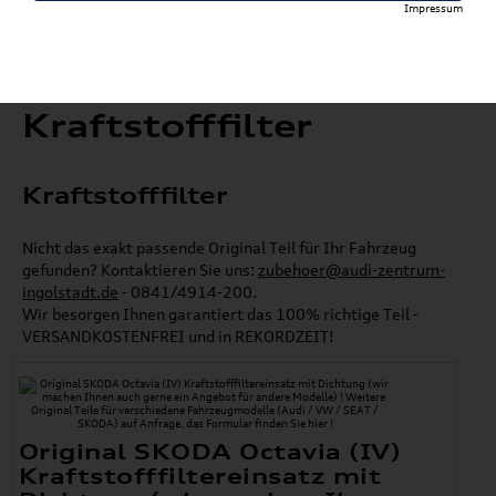
Impressum
Kraftstofffilter
Kraftstofffilter
Nicht das exakt passende Original Teil für Ihr Fahrzeug
gefunden? Kontaktieren Sie uns:
zubehoer@audi-zentrum-
ingolstadt.de
- 0841/4914-200.
Wir besorgen Ihnen garantiert das 100% richtige Teil -
VERSANDKOSTENFREI und in REKORDZEIT!
Original SKODA Octavia (IV)
Kraftstofffiltereinsatz mit